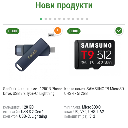
Нови продукти
НОВО
НОВО
SanDisk Флаш памет 128GB Phone
Карта памет SAMSUNG T9 MicroSD
S
Drive, USB 3.2 Type-C, Lightning
UHS-I - 512GB
N
128 GB
MicroSDXC
КАПАЦИТЕТ.:
ТИП ПАМЕТ:
Ф
USB 3.2 Gen 1
U3
V30
UHS-I
A2
ИНТЕРФЕЙС:
КЛАС:
К
USB-C
Lightning
512
КОНЕКТОР:
КАПАЦИТЕТ (GB):
И
С
С