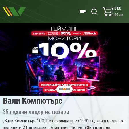
€ 0.00
0.00 лв
Вали Компютърс
35 години лидер на пазара
„Вали Компютърс” ООД е основана през 1991 година и е една от
водещите ИТ компании в България. Лидер с
35 годишно