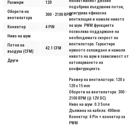
Иновативният дизайн
Размери
120
подобрява въздушния поток,
Обороти на
осигурява ефикасна
300 - 2100 RPM
вентилатора
вентилация и намаля нивото
на шум. PWM функцията
Конектор
4 PIN
позволява поддържане на
Ниво на шум
необходимата скорост на
вентилатора. Гарантира
Поток на
42.1 CFM
нужното охлаждане и намаля
въздуха (CFM)
нивото на шум в зависимост от
Други
натоварването на
конфигурацията.
Размер на вентилатора: 120 x
120 x 15 mm
Обороти на вентилатора: 300 -
2100 RPM (@ 12V DC)
Ниво на шум: 0.3 Sone
Дължина на кабела: 400mm
Конектор: 4 Pin + конектор за
PWM