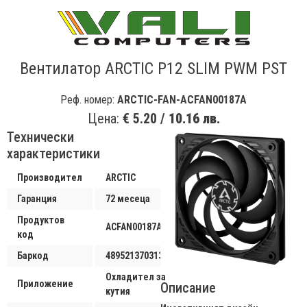
Вентилатор ARCTIC P12 SLIM PWM PST
Реф. номер:
ARCTIC-FAN-ACFAN00187A
Цена:
€ 5.20 /
10.16 лв.
Технически
характеристики
Производител
ARCTIC
Гаранция
72 месеца
Продуктов
ACFAN00187A
код
Баркод
4895213703130
Охладител за
Приложение
Описание
кутия