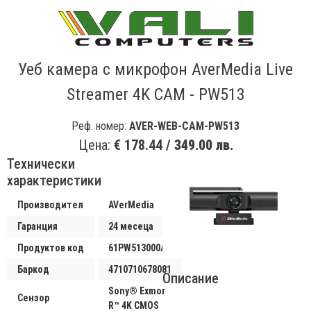
Уеб камера с микрофон AverMedia Live
Streamer 4K CAM - PW513
Реф. номер:
AVER-WEB-CAM-PW513
Цена:
€ 178.44 /
349.00 лв.
Технически
характеристики
Производител
AVerMedia
Гаранция
24 месеца
Продуктов код
61PW513000AC
Баркод
4710710678081
Описание
Sony® Exmor
Сензор
R™ 4K CMOS