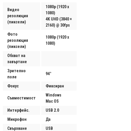
1080p (1920 x
Видео
1080)
резолюция
4K UHD (3840 ×
(пиксели)
2160) @ 30fps
Фото
1080p (1920 x
резолюция
1080)
(пиксели)
Обхват на
завъртане
Зрително
94°
поле
Фокус
Фиксиран
Windows
Съвместимост
Mac OS
Интерфейс.
USB 2.0
Микрофон
Да
Свързване
USB