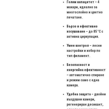
Голям капацитет
– 4
макари, идеално за
многослойно и цветно
печатане.
Бързо и ефективно
изсушаване
– до 85 °C с
активна циркулация.
Умен контрол
– лесни
настройки и избор по
тип филамент.
Безопасност и
енергийна ефективност
– автоматично спиране
и режим само с една
камера.
Удобна защита
– двойни
въздушни камери,
регенериран десикант,