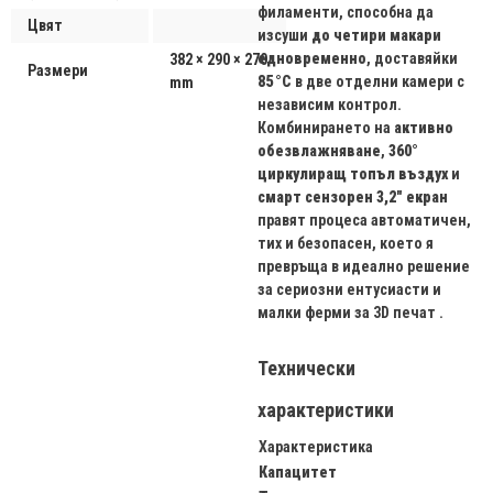
филаменти, способна да
Цвят
изсуши
до четири макари
едновременно
, доставяйки
382 × 290 × 270
Размери
85 °C
в две отделни камери с
mm
независим контрол.
Комбинирането на
активно
обезвлажняване
,
360°
циркулиращ топъл въздух
и
смарт сензорен 3,2″ екран
правят процеса автоматичен,
тих и безопасен, което я
превръща в идеално решение
за сериозни ентусиасти и
малки ферми за 3D печат .
Технически
характеристики
Характеристика
Капацитет