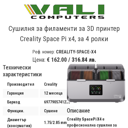
Сушилня за филаменти за 3D принтер
Creality Space Pi x4, за 4 ролки
Реф. номер:
CREALITY-SPACE-X4
Цена:
€ 162.00 /
316.84 лв.
Технически
характеристики
Производител
Creality
Гаранция
12 месеца
Баркод
6977905741236
Описание
Функции.
Сушене
Creality SpacePi X4
е
Диаметър
1.75/2.85 mm
професионална сушилня за
(консуматив)