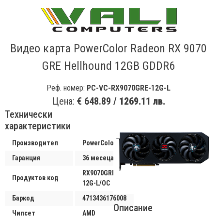
Видео карта PowerColor Radeon RX 9070
GRE Hellhound 12GB GDDR6
Реф. номер:
PC-VC-RX9070GRE-12G-L
Цена:
€ 648.89 /
1269.11 лв.
Технически
характеристики
Производител
PowerColor
Гаранция
36 месеца
RX9070GRE
Продуктов код
12G-L/OC
Баркод
4713436176008
Описание
Чипсет
AMD