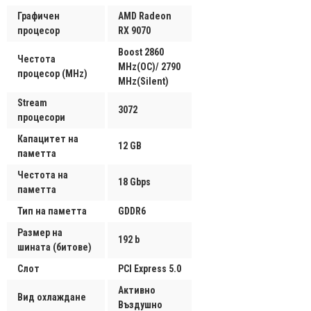
Графичен
AMD Radeon
процесор
RX 9070
Boost 2860
Честота
MHz(OC)/ 2790
процесор (MHz)
MHz(Silent)
Stream
3072
процесори
Капацитет на
12 GB
паметта
Честота на
18 Gbps
паметта
Тип на паметта
GDDR6
Размер на
192 b
шината (битове)
Слот
PCI Express 5.0
Активно
Вид охлаждане
Въздушно