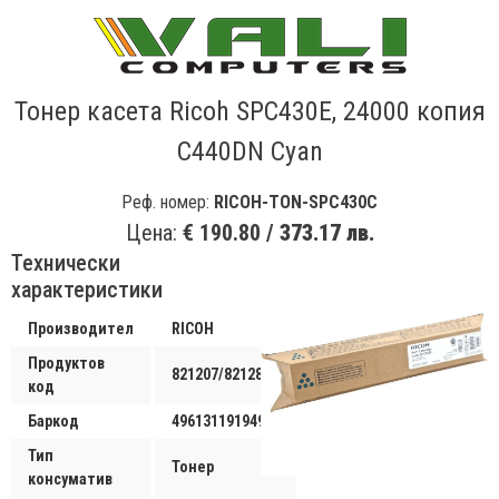
Тонер касета Ricoh SPC430E, 24000 копия
C440DN Cyan
Реф. номер:
RICOH-TON-SPC430C
Цена:
€ 190.80 /
373.17 лв.
Технически
характеристики
Производител
RICOH
Продуктов
821207/821280
код
Баркод
4961311919497
Тип
Тонер
консуматив