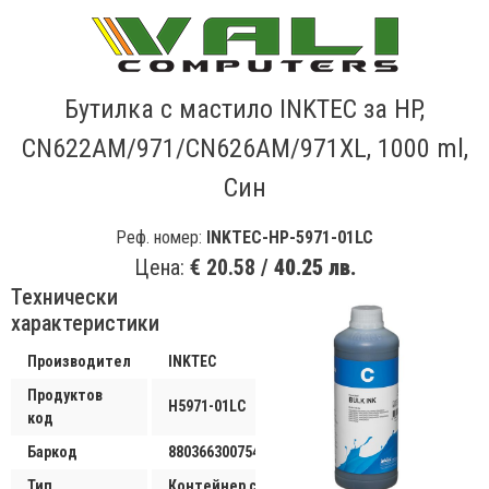
Бутилка с мастило INKTEC за HP,
CN622AM/971/CN626AM/971XL, 1000 ml,
Син
Реф. номер:
INKTEC-HP-5971-01LC
Цена:
€ 20.58 /
40.25 лв.
Технически
характеристики
Производител
INKTEC
Продуктов
H5971-01LC
код
Баркод
8803663007544
Тип
Контейнер с