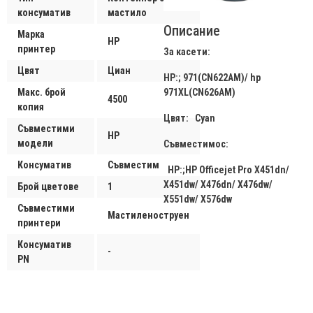
консуматив
мастило
Описание
Марка
HP
принтер
За касети:
Цвят
Циан
HP:; 971(CN622AM)/ hp
Макс. брой
971XL(CN626AM)
4500
копия
Цвят: Cyan
Съвместими
HP
модели
Съвместимос:
Консуматив
Съвместим
HP:;HP Officejet Pro X451dn/
X451dw/ X476dn/ X476dw/
Брой цветове
1
X551dw/ X576dw
Съвместими
Мастиленоструен
принтери
Консуматив
-
PN