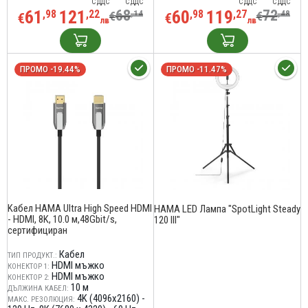
С ДДС
С ДДС
С ДДС
С ДДС
61
121
68
60
119
72
,98
,22
,14
,98
,27
,48
€
€
€
€
лв
лв
ПРОМО -19.44%
ПРОМО -11.47%
Kабел HAMA Ultra High Speed HDMI
HAMA LED Лампа "SpotLight Steady
- HDMI, 8K, 10.0 м,48Gbit/s,
120 III"
сертифициран
Кабел
ТИП ПРОДУКТ.:
HDMI мъжко
КОНЕКТОР 1:
HDMI мъжко
КОНЕКТОР 2:
10 м
ДЪЛЖИНА КАБЕЛ:
4K (4096x2160) -
МАКС. РЕЗОЛЮЦИЯ: