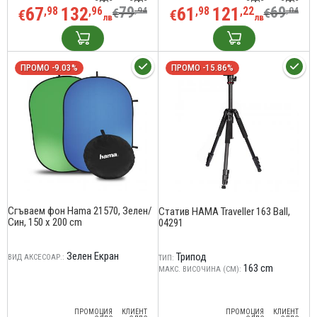
67
132
79
61
121
69
,98
,96
,94
,98
,22
,04
€
€
€
€
лв
лв
ПРОМО -9.03%
ПРОМО -15.86%
Сгъваем фон Hama 21570, Зелен/
Статив HAMA Traveller 163 Ball,
Син, 150 x 200 cm
04291
Зелен Екран
Трипод
ВИД АКСЕСОАР.:
ТИП:
163 cm
МАКС. ВИСОЧИНА (CM):
ПРОМОЦИЯ
КЛИЕНТ
ПРОМОЦИЯ
КЛИЕНТ