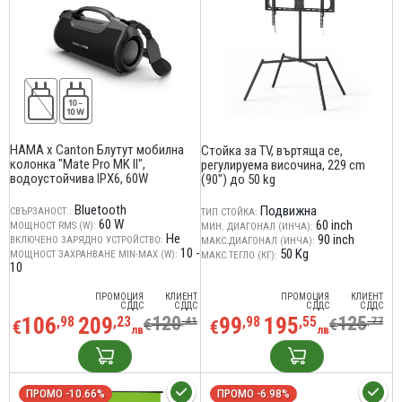
HAMA x Canton Блутут мобилна
Стойка за TV, въртяща се,
колонка "Mate Pro MK II",
регулируема височина, 229 cm
водоустойчивa IPX6, 60W
(90") до 50 kg
Bluetooth
Подвижна
СВЪРЗАНОСТ.:
ТИП СТОЙКА:
60 W
60 inch
МОЩНОСТ RMS (W):
МИН. ДИАГОНАЛ (ИНЧА):
Не
90 inch
ВКЛЮЧЕНО ЗАРЯДНО УСТРОЙСТВО:
МАКС.ДИАГОНАЛ (ИНЧА):
10 -
50 Kg
МОЩНОСТ ЗАХРАНВАНЕ MIN-MAX (W):
МАКС.ТЕГЛО (КГ):
10
ПРОМОЦИЯ
КЛИЕНТ
ПРОМОЦИЯ
КЛИЕНТ
С ДДС
С ДДС
С ДДС
С ДДС
106
209
120
99
195
125
,98
,23
,41
,98
,55
,77
€
€
€
€
лв
лв
ПРОМО -10.66%
ПРОМО -6.98%