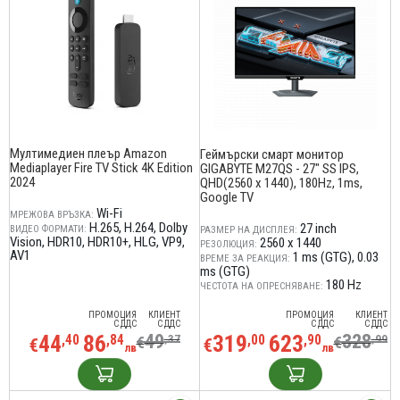
Мултимедиен плеър Amazon
Геймърски смарт монитор
Mediaplayer Fire TV Stick 4K Edition
GIGABYTE M27QS - 27" SS IPS,
2024
QHD(2560 x 1440), 180Hz, 1ms,
Google TV
Wi-Fi
МРЕЖОВА ВРЪЗКА:
H.265
H.264
Dolby
27 inch
ВИДЕО ФОРМАТИ:
РАЗМЕР НА ДИСПЛЕЯ:
Vision
HDR10
HDR10+
HLG
VP9
2560 x 1440
РЕЗОЛЮЦИЯ:
AV1
1 ms (GTG)‎
0.03
ВРЕМЕ ЗА РЕАКЦИЯ:
ms (GTG)
180 Hz
ЧЕСТОТА НА ОПРЕСНЯВАНЕ:
ПРОМОЦИЯ
КЛИЕНТ
ПРОМОЦИЯ
КЛИЕНТ
С ДДС
С ДДС
С ДДС
С ДДС
44
86
49
319
623
328
,40
,84
,37
,00
,90
,99
€
€
€
€
лв
лв