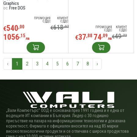
Graphics
Free DOS
ОС:
ПРОМОЦИЯ
КЛИЕНТ
С ДДС
С ДДС
540
618
,00
,07
€
€
ПРОМОЦИЯ
КЛИЕНТ
С ДДС
С ДДС
1056
37
74
49
,15
,88
,09
,72
€
€
лв
лв
‹
1
2
3
4
5
6
7
8
›
„Вали Компютърс” ООД е основана през 1991 година и е една от
водещите ИТ компании в България. Лидер с 30 годишно
присъствие на пазара на информационни технологии и доказана
коректност; Фирмата е официален вносител на над 85 марки
високотехнологични продукти и се отличава с широка продуктова
гама с над 10 000 активни артикула.