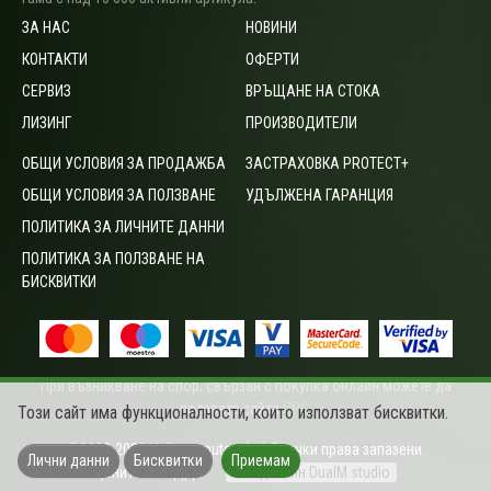
ЗА НАС
НОВИНИ
КОНТАКТИ
ОФЕРТИ
СЕРВИЗ
ВРЪЩАНЕ НА СТОКА
ЛИЗИНГ
ПРОИЗВОДИТЕЛИ
ОБЩИ УСЛОВИЯ ЗА ПРОДАЖБА
ЗАСТРАХОВКА PROTECT+
ОБЩИ УСЛОВИЯ ЗА ПОЛЗВАНЕ
УДЪЛЖЕНА ГАРАНЦИЯ
ПОЛИТИКА ЗА ЛИЧНИТЕ ДАННИ
ПОЛИТИКА ЗА ПОЛЗВАНЕ НА
БИСКВИТКИ
При възникване на спор, свързан с покупка онлайн можете да
ползвате сайта
ОРС
.
Този сайт има функционалности, които използват бисквитки.
©2003-2026 Vali computers Ltd. Всички права запазени.
Лични данни
Бисквитки
Приемам
Цените са с ДДС
Уеб дизайн DualM studio