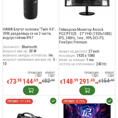
HAMA Блутут колонка "Twin 4.0",
Геймърски Монитор Asrock
30W, разделяща се на 2 части,
PG27FFS2E - 27" FHD (1920x1080)
водоустойчив IP67
IPS, 240Hz, 1ms , 99% DCI-P3,
FreeSync Premium
Bluetooth
СВЪРЗАНОСТ.:
30 W
27 inch
МОЩНОСТ RMS (W):
РАЗМЕР НА ДИСПЛЕЯ:
Не
1920 x 1080
ВКЛЮЧЕНО ЗАРЯДНО УСТРОЙСТВО:
РЕЗОЛЮЦИЯ:
5 -
1 ms
МОЩНОСТ ЗАХРАНВАНЕ MIN-MAX (W):
ВРЕМЕ ЗА РЕАКЦИЯ:
10
240 Hz
ЧЕСТОТА НА ОПРЕСНЯВАНЕ:
ПРОМОЦИЯ
КЛИЕНТ
ПРОМОЦИЯ
КЛИЕНТ
С ДДС
С ДДС
С ДДС
С ДДС
73
144
82
148
291
154
,98
,69
,80
,99
,40
,99
€
€
€
€
лв
лв
ПРОМО -11.15%
ПРОМО -5.73%