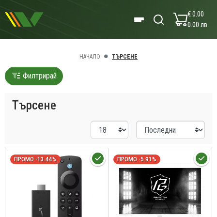
€ 0.00
0.00 лв
НАЧАЛО
ТЪРСЕНЕ
Филтрирай
Търсене
ПРОМО -13.44%
ПРОМО -5.91%