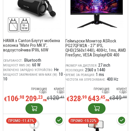
HAMA x Canton Блутут мобилна
Геймърски Монитор ASRock
колонка "Mate Pro MK II",
PG27QFW2A - 27" IPS,
водоустойчивa IPX6, 60W
QHD(2560x1440), 400Hz, 1ms, AMD
FreeSync, VESA DisplayHDR 400
Bluetooth
СВЪРЗАНОСТ.:
60 W
27 inch
МОЩНОСТ RMS (W):
РАЗМЕР НА ДИСПЛЕЯ:
Не
2560 x 1440
ВКЛЮЧЕНО ЗАРЯДНО УСТРОЙСТВО:
РЕЗОЛЮЦИЯ:
10 -
1 ms
МОЩНОСТ ЗАХРАНВАНЕ MIN-MAX (W):
ВРЕМЕ ЗА РЕАКЦИЯ:
10
400 Hz
ЧЕСТОТА НА ОПРЕСНЯВАНЕ:
ПРОМОЦИЯ
КЛИЕНТ
ПРОМОЦИЯ
КЛИЕНТ
С ДДС
С ДДС
С ДДС
С ДДС
106
209
120
328
643
349
,98
,23
,41
,99
,45
,00
€
€
€
€
лв
лв
ПРОМО -11.47%
ПРОМО -15.22%