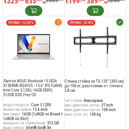
325
635
339
199
389
208
€
€
€
€
лв
лв
ПРОМО -12.63%
ПРОМО -23.8%
Лаптоп ASUS Vivobook 15 2026
Стенна стойка за TV, 120" (305 см)
X1504VA-BQ4105 - 15.6" IPS FullHD,
до 100 кг, разстояние от стената
Intel Core 5 120U, 16GB DDR5,
2,8 см
512GB SSD, Free OS
Фиксирана
ТИП СТОЙКА:
Core 5 120U
37 inch
МОДЕЛ ПРОЦЕСОР:
МИН. ДИАГОНАЛ (ИНЧА):
15.6 inch
100 inch
РАЗМЕР НА ЕКРАНА:
МАКС.ДИАГОНАЛ (ИНЧА):
16GB (1x8GB on Board +
100 kg
RAM ПАМЕТ:
МАКС.ТЕГЛО (КГ):
1x8GB on Slot)
512 GB
КАПАЦИТЕТ ЗА СЪХРАНЕННИЕ:
Intel® Iris® Xe
ВИДЕО ЧИПСЕТ: