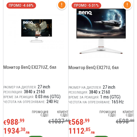
ПРОМО -4.68%
ПРОМО -5.01%
Монитор BenQ EX271UZ, бял
Монитор BenQ EX271U, бял
27 inch
27 inch
РАЗМЕР НА ДИСПЛЕЯ:
РАЗМЕР НА ДИСПЛЕЯ:
3840 x 2160
3840 x 2160
РЕЗОЛЮЦИЯ:
РЕЗОЛЮЦИЯ:
0.03 ms (GTG)
1 ms (GTG)‎
ВРЕМЕ ЗА РЕАКЦИЯ:
ВРЕМЕ ЗА РЕАКЦИЯ:
240 Hz
165 Hz
ЧЕСТОТА НА ОПРЕСНЯВАНЕ:
ЧЕСТОТА НА ОПРЕСНЯВАНЕ:
ПРОМОЦИЯ
КЛИЕНТ
ПРОМОЦИЯ
КЛИЕНТ
С ДДС
С ДДС
С ДДС
С ДДС
988
1037
568
598
,99
,56
,99
,99
€
€
€
€
1934
1112
,30
,85
лв
лв