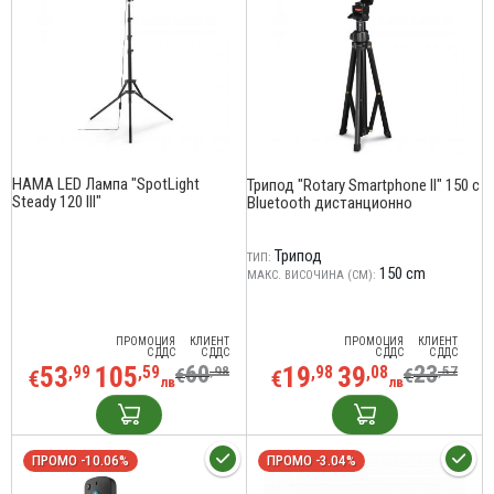
HAMA LED Лампа "SpotLight
Трипод "Rotary Smartphone II" 150 с
Steady 120 III"
Bluetooth дистанционно
Трипод
ТИП:
150 cm
МАКС. ВИСОЧИНА (CM):
ПРОМОЦИЯ
КЛИЕНТ
ПРОМОЦИЯ
КЛИЕНТ
С ДДС
С ДДС
С ДДС
С ДДС
53
105
60
19
39
23
,99
,59
,98
,98
,08
,57
€
€
€
€
лв
лв
ПРОМО -10.06%
ПРОМО -3.04%