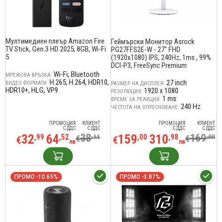
Мултимедиен плеър Amazon Fire
Геймърски Монитор Asrock
TV Stick, Gen.3 HD 2025, 8GB, Wi-Fi
PG27FFS2E-W - 27" FHD
5
(1920x1080) IPS, 240Hz, 1ms , 99%
DCI-P3, FreeSync Premium
Wi-Fi
Bluetooth
МРЕЖОВА ВРЪЗКА:
H.265
H.264
HDR10
27 inch
ВИДЕО ФОРМАТИ:
РАЗМЕР НА ДИСПЛЕЯ:
HDR10+
HLG
VP9
1920 x 1080
РЕЗОЛЮЦИЯ:
1 ms
ВРЕМЕ ЗА РЕАКЦИЯ:
240 Hz
ЧЕСТОТА НА ОПРЕСНЯВАНЕ:
ПРОМОЦИЯ
КЛИЕНТ
ПРОМОЦИЯ
КЛИЕНТ
С ДДС
С ДДС
С ДДС
С ДДС
32
64
38
159
310
169
,99
,52
,11
,00
,98
,00
€
€
€
€
лв
лв
ПРОМО -10.65%
ПРОМО -3.87%