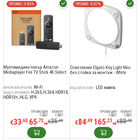
ПРОМО -5.82%
ПРОМО -5.07%
Мултимедиен плеър Amazon
Осветление Elgato Key Light Neo
Mediaplayer Fire TV Stick 4K Select
без стойка за монтаж - White
Wi-Fi
LED лампа
МРЕЖОВА ВРЪЗКА:
ВИД АКСЕСОАР.:
H.265
H.264
HDR10
ВИДЕО ФОРМАТИ:
HDR10+
HLG
VP9
ПРОМОЦИЯ
КЛИЕНТ
ПРОМОЦИЯ
КЛИЕНТ
С ДДС
С ДДС
С ДДС
С ДДС
33
65
35
84
165
88
,60
,72
,68
,48
,23
,99
€
€
€
€
лв
лв