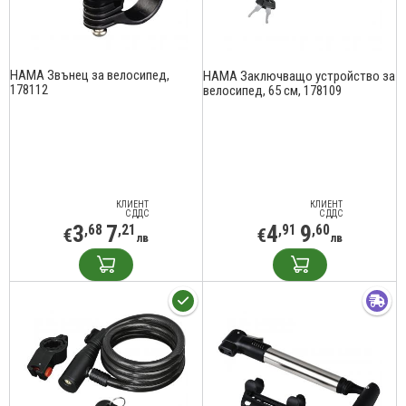
HAMA Звънец за велосипед,
HAMA Заключващо устройство за
178112
велосипед, 65 см, 178109
КЛИЕНТ
КЛИЕНТ
С ДДС
С ДДС
3
7
4
9
,68
,21
,91
,60
€
€
лв
лв