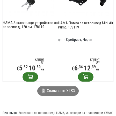
HAMA Заключващо устройство за
HAMA Помпа за велосипед Mini Air
велосипед, 120 см, 178110
Pump, 178119
Сребрист
Черен
ЦВЯТ:
КЛИЕНТ
КЛИЕНТ
С ДДС
С ДДС
5
10
6
12
,52
,80
,34
,39
€
€
лв
лв
Свали като XLSX
Виж също:
Аксесоари за велосипеди HAMA
,
Аксесоари за велосипеди XAVAX