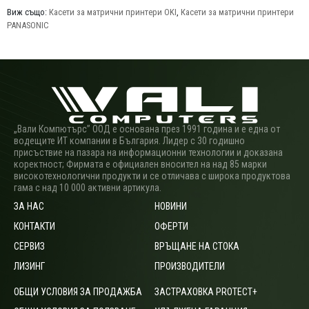
Виж също:
Касети за матрични принтери OKI
,
Касети за матрични принтери
PANASONIC
„Вали Компютърс” ООД е основана през 1991 година и е една от
водещите ИТ компании в България. Лидер с 30 годишно
присъствие на пазара на информационни технологии и доказана
коректност; Фирмата е официален вносител на над 85 марки
високотехнологични продукти и се отличава с широка продуктова
гама с над 10 000 активни артикула.
ЗА НАС
НОВИНИ
КОНТАКТИ
ОФЕРТИ
СЕРВИЗ
ВРЪЩАНЕ НА СТОКА
ЛИЗИНГ
ПРОИЗВОДИТЕЛИ
ОБЩИ УСЛОВИЯ ЗА ПРОДАЖБА
ЗАСТРАХОВКА PROTECT+