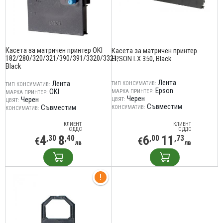
Касета за матричен принтер OKI
Касета за матричен принтер
182/280/320/321/390/391/3320/3321,
EPSON LX 350, Black
Black
Лента
Лента
ТИП КОНСУМАТИВ:
ТИП КОНСУМАТИВ:
Epson
OKI
МАРКА ПРИНТЕР:
МАРКА ПРИНТЕР:
Черен
Черен
ЦВЯТ:
ЦВЯТ:
Съвместим
Съвместим
КОНСУМАТИВ:
КОНСУМАТИВ:
КЛИЕНТ
КЛИЕНТ
С ДДС
С ДДС
4
8
6
11
,30
,40
,00
,73
€
€
лв
лв