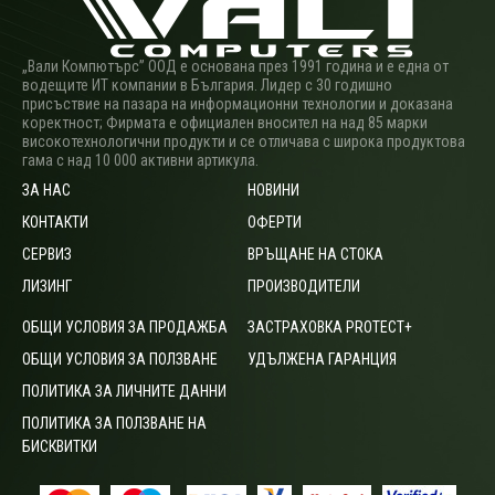
„Вали Компютърс” ООД е основана през 1991 година и е една от
водещите ИТ компании в България. Лидер с 30 годишно
присъствие на пазара на информационни технологии и доказана
коректност; Фирмата е официален вносител на над 85 марки
високотехнологични продукти и се отличава с широка продуктова
гама с над 10 000 активни артикула.
ЗА НАС
НОВИНИ
КОНТАКТИ
ОФЕРТИ
СЕРВИЗ
ВРЪЩАНЕ НА СТОКА
ЛИЗИНГ
ПРОИЗВОДИТЕЛИ
ОБЩИ УСЛОВИЯ ЗА ПРОДАЖБА
ЗАСТРАХОВКА PROTECT+
ОБЩИ УСЛОВИЯ ЗА ПОЛЗВАНЕ
УДЪЛЖЕНА ГАРАНЦИЯ
ПОЛИТИКА ЗА ЛИЧНИТЕ ДАННИ
ПОЛИТИКА ЗА ПОЛЗВАНЕ НА
БИСКВИТКИ