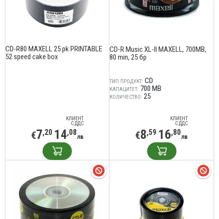
CD-R80 MAXELL 25 pk PRINTABLE
CD-R Music XL-II MAXELL, 700MB,
52 speed cake box
80 min, 25 бр
CD
ТИП ПРОДУКТ:
700 MB
КАПАЦИТЕТ:
25
КОЛИЧЕСТВО:
КЛИЕНТ
КЛИЕНТ
С ДДС
С ДДС
7
14
8
16
,20
,08
,59
,80
€
€
лв
лв