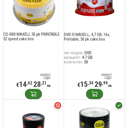
CD-R80 MAXELL 50 pk PRINTABLE
DVD-R MAXELL, 4,7 GB, 16x,
52 speed cake box
Printable, 50 pk cake box
DVD
ТИП ПРОДУКТ:
4.7 GB
КАПАЦИТЕТ:
50
КОЛИЧЕСТВО:
КЛИЕНТ
КЛИЕНТ
С ДДС
С ДДС
14
28
15
29
,42
,21
,34
,99
€
€
лв
лв