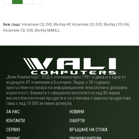
Виж също:
Носители CD, DVD, Blu-Ray HP
,
Носители CD, DVD, Blu-Ray LITE-ON
,
Носители CD, DVD, Blu-Ray MAXELL
„Вали Компютърс” ООД е основана през 1991 година и е една от
водещите ИТ компании в България. Лидер с 30 годишно
присъствие на пазара на информационни технологии и доказана
коректност; Фирмата е официален вносител на над 85 марки
високотехнологични продукти и се отличава с широка продуктова
гама с над 10 000 активни артикула.
ЗА НАС
НОВИНИ
КОНТАКТИ
ОФЕРТИ
СЕРВИЗ
ВРЪЩАНЕ НА СТОКА
ЛИЗИНГ
ПРОИЗВОДИТЕЛИ