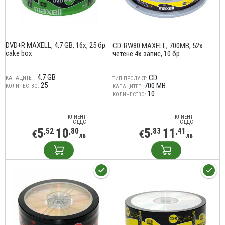
DVD+R MAXELL, 4,7 GB, 16x, 25 бр.
CD-RW80 MAXELL, 700MB, 52x
cake box
четене 4x запис, 10 бр
4.7 GB
CD
КАПАЦИТЕТ:
ТИП ПРОДУКТ:
25
700 MB
КОЛИЧЕСТВО:
КАПАЦИТЕТ:
10
КОЛИЧЕСТВО:
КЛИЕНТ
КЛИЕНТ
С ДДС
С ДДС
5
10
5
11
,52
,80
,83
,41
€
€
лв
лв