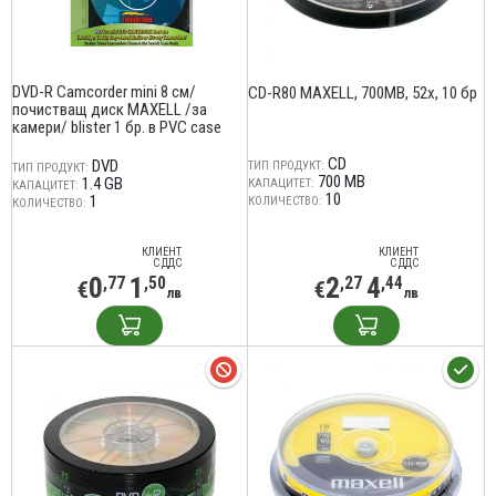
DVD-R Camcorder mini 8 см/
CD-R80 MAXELL, 700MB, 52x, 10 бр
почистващ диск MAXELL /за
камери/ blister 1 бр. в PVC case
CD
DVD
ТИП ПРОДУКТ:
ТИП ПРОДУКТ:
700 MB
1.4 GB
КАПАЦИТЕТ:
КАПАЦИТЕТ:
10
1
КОЛИЧЕСТВО:
КОЛИЧЕСТВО:
КЛИЕНТ
КЛИЕНТ
С ДДС
С ДДС
0
1
2
4
,77
,50
,27
,44
€
€
лв
лв