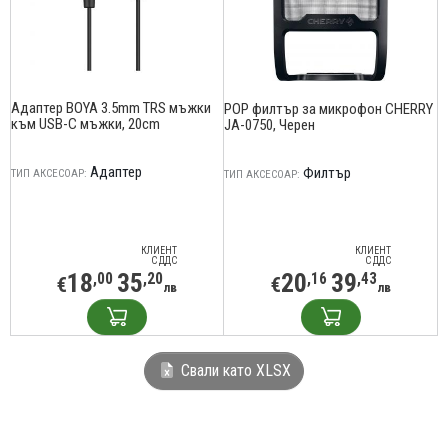
Адаптер BOYA 3.5mm TRS мъжки
POP филтър за микрофон CHERRY
към USB-C мъжки, 20cm
JA-0750, Черен
Адаптер
Филтър
ТИП АКСЕСОАР:
ТИП АКСЕСОАР:
КЛИЕНТ
КЛИЕНТ
С ДДС
С ДДС
18
35
20
39
,00
,20
,16
,43
€
€
лв
лв
Свали като XLSX