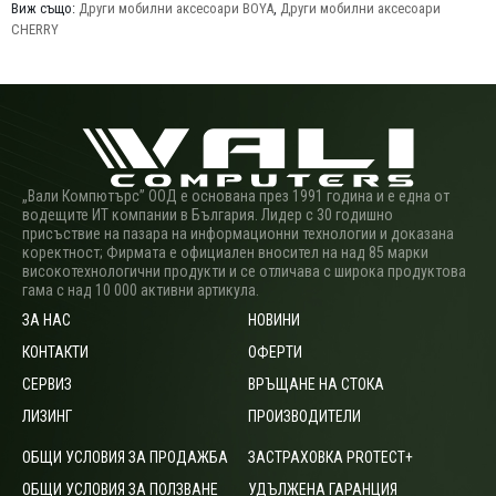
Виж също:
Други мобилни аксесоари BOYA
,
Други мобилни аксесоари
CHERRY
„Вали Компютърс” ООД е основана през 1991 година и е една от
водещите ИТ компании в България. Лидер с 30 годишно
присъствие на пазара на информационни технологии и доказана
коректност; Фирмата е официален вносител на над 85 марки
високотехнологични продукти и се отличава с широка продуктова
гама с над 10 000 активни артикула.
ЗА НАС
НОВИНИ
КОНТАКТИ
ОФЕРТИ
СЕРВИЗ
ВРЪЩАНЕ НА СТОКА
ЛИЗИНГ
ПРОИЗВОДИТЕЛИ
ОБЩИ УСЛОВИЯ ЗА ПРОДАЖБА
ЗАСТРАХОВКА PROTECT+
ОБЩИ УСЛОВИЯ ЗА ПОЛЗВАНЕ
УДЪЛЖЕНА ГАРАНЦИЯ