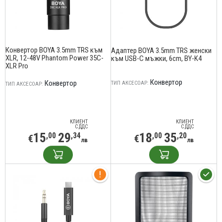
Конвертор BOYA 3.5mm TRS към
Адаптер BOYA 3.5mm TRS женски
XLR, 12-48V Phantom Power 35C-
към USB-C мъжки, 6cm, BY-K4
XLR Pro
Конвертор
Конвертор
ТИП АКСЕСОАР:
ТИП АКСЕСОАР:
КЛИЕНТ
КЛИЕНТ
С ДДС
С ДДС
15
29
18
35
,00
,34
,00
,20
€
€
лв
лв