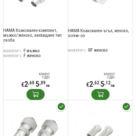
HAMA Коаксиален комплект,
HAMA Коаксиален ъгъл, женско,
мъжко/женско, захващане тип
screw-on
скоба
RF женско
F мъжко
КОНЕКТОР 1.:
КОНЕКТОР 1.:
F женско
КОНЕКТОР 2.:
КЛИЕНТ
КЛИЕНТ
С ДДС
С ДДС
2
5
2
5
,60
,09
,62
,12
€
€
лв
лв