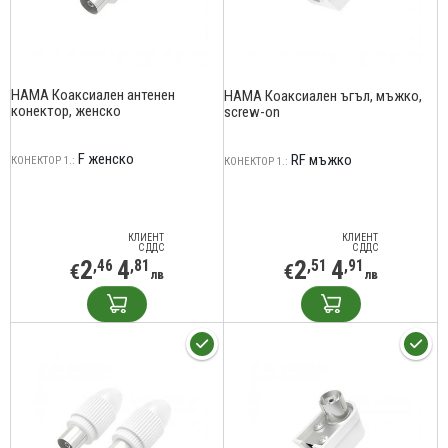
HAMA Коаксиален антенен
HAMA Коаксиален ъгъл, мъжко,
конектор, женско
screw-on
F женско
RF мъжко
КОНЕКТОР 1.:
КОНЕКТОР 1.:
КЛИЕНТ
КЛИЕНТ
С ДДС
С ДДС
2
4
2
4
,46
,81
,51
,91
€
€
лв
лв