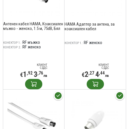
Антенен кабел HAMA, Коаксиален
HAMA Адаптер за антена, за
мъжко - женско, 1.5 м, 75dB, Бял
коаксиален кабел
RF мъжко
RF женско
КОНЕКТОР 1.:
КОНЕКТОР 1.:
RF женско
КОНЕКТОР 2.:
КЛИЕНТ
КЛИЕНТ
С ДДС
С ДДС
1
3
2
4
,92
,76
,27
,44
€
€
лв
лв