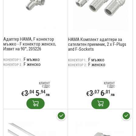
Адаптер HAMA, F конектор
HAMA Комплект адаптери за
мъжко - F конектор женско,
сателитен приемник, 2 x F-Plugs
Извит на 90°, 205226
and F-Sockets
F мъжко
F мъжко
КОНЕКТОР 1.:
КОНЕКТОР 1.:
F женско
F женско
КОНЕКТОР 2.:
КОНЕКТОР 2.:
КЛИЕНТ
КЛИЕНТ
С ДДС
С ДДС
3
5
3
6
,04
,94
,07
,01
€
€
лв
лв