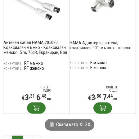
Антенен кабел HAMA 205030,
HAMA Адаптер за антена,
Коаксиален мъжко - Коаксиален
коаксиален 90°, мъжко - женско
женско, 5 m, 75dB, Екраниран, Бял
F мъжко
RF мъжко
КОНЕКТОР 1.:
КОНЕКТОР 1.:
F женско
RF женско
КОНЕКТОР 2.:
КОНЕКТОР 2.:
КЛИЕНТ
КЛИЕНТ
С ДДС
С ДДС
3
6
3
7
,31
,48
,80
,44
€
€
лв
лв
Свали като XLSX