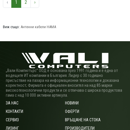
‹
1
2
›
Виж също:
Антенни кабели HAMA
„Вали Компютърс” ООД е основана през 1991 година и е една от
водещите ИТ компании в България. Лидер с 30 годишно
присъствие на пазара на информационни технологии и доказана
коректност; Фирмата е официален вносител на над 85 марки
високотехнологични продукти и се отличава с широка продуктова
гама с над 10 000 активни артикула.
ЗА НАС
НОВИНИ
КОНТАКТИ
ОФЕРТИ
СЕРВИЗ
ВРЪЩАНЕ НА СТОКА
ЛИЗИНГ
ПРОИЗВОДИТЕЛИ