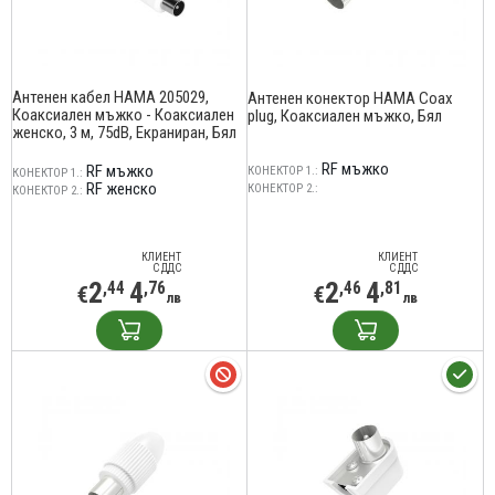
Антенен кабел HAMA 205029,
Антенен конектор HAMA Coax
Коаксиален мъжко - Коаксиален
plug, Коаксиален мъжко, Бял
женско, 3 м, 75dB, Екраниран, Бял
RF мъжко
RF мъжко
КОНЕКТОР 1.:
КОНЕКТОР 1.:
RF женско
КОНЕКТОР 2.:
КОНЕКТОР 2.:
КЛИЕНТ
КЛИЕНТ
С ДДС
С ДДС
2
4
2
4
,44
,76
,46
,81
€
€
лв
лв