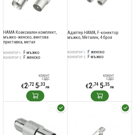
HAMA Коаксиален комплект,
Адаптер HAMA, F-конектор
мъжко-женско, винтова
мъжко, Метален, 4 броя
приставка, метал
F женско
F мъжко
КОНЕКТОР 1.:
КОНЕКТОР 1.:
F мъжко
F женско
КОНЕКТОР 2.:
КОНЕКТОР 2.:
КЛИЕНТ
КЛИЕНТ
С ДДС
С ДДС
2
5
2
5
,72
,33
,74
,35
€
€
лв
лв