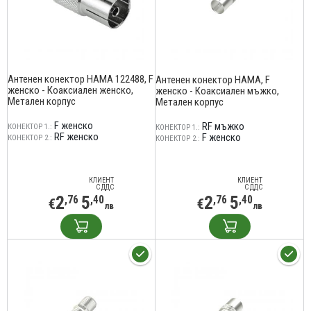
Антенен конектор HAMA 122488, F
Антенен конектор HAMA, F
женско - Коаксиален женско,
женско - Коаксиален мъжко,
Метален корпус
Метален корпус
F женско
RF мъжко
КОНЕКТОР 1.:
КОНЕКТОР 1.:
RF женско
F женско
КОНЕКТОР 2.:
КОНЕКТОР 2.:
КЛИЕНТ
КЛИЕНТ
С ДДС
С ДДС
2
5
2
5
,76
,40
,76
,40
€
€
лв
лв