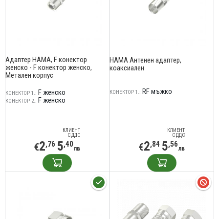
Адаптер HAMA, F конектор
HAMA Антенен адаптер,
женско - F конектор женско,
коаксиален
Метален корпус
RF мъжко
F женско
КОНЕКТОР 1.:
КОНЕКТОР 1.:
F женско
КОНЕКТОР 2.:
КЛИЕНТ
КЛИЕНТ
С ДДС
С ДДС
2
5
2
5
,76
,40
,84
,56
€
€
лв
лв