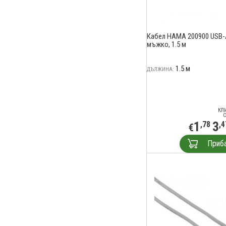
Кабел HAMA 200900 USB-
мъжко, 1.5 м
1.5 м
ДЪЛЖИНА:
КЛ
С
1
3
,78
,4
€
Приб