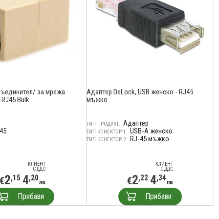
ъединител/ за мрежа
Адаптер DeLock, USB женско - RJ45
-RJ45 Bulk
мъжко
Адаптер
ТИП ПРОДУКТ.:
45
USB-A женско
ТИП КОНЕКТОР 1.:
RJ-45 мъжко
ТИП КОНЕКТОР 2.:
КЛИЕНТ
КЛИЕНТ
С ДДС
С ДДС
2
4
2
4
,15
,20
,22
,34
€
€
лв
лв
Прибави
Прибави