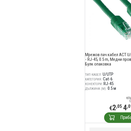
Мрежов пач кабел ACT U/U
- RJ-45, 0.5 m, Медни про
Булк опаковка
U/UTP
ТИП КАБЕЛ:
Cat-6
КАТЕГОРИЯ:
RJ-45
КОНЕКТОРИ:
0.5 м
ДЪЛЖИНА (М):
КЛ
С
2
4
,05
,0
€
Приб