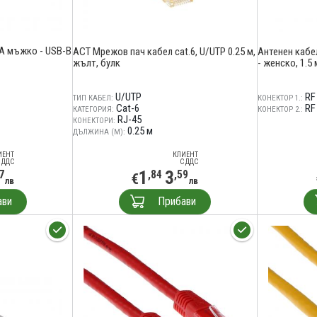
A мъжко - USB-B
ACT Мрежов пач кабел cat.6, U/UTP 0.25 м,
Антенен каб
жълт, булк
- женско, 1.5 
U/UTP
RF
ТИП КАБЕЛ:
КОНЕКТОР 1.:
Cat-6
RF
КАТЕГОРИЯ:
КОНЕКТОР 2.:
RJ-45
КОНЕКТОРИ:
0.25 м
ДЪЛЖИНА (М):
ИЕНТ
КЛИЕНТ
 ДДС
С ДДС
1
3
7
,84
,59
€
лв
лв
ави
Прибави