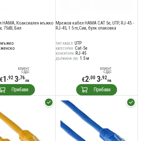
ел HAMA, Коаксиален мъжко
Мрежов кабел HAMA CAT 5e, UTP, RJ-45 -
м, 75dB, Бял
RJ-45, 1.5 m,Сив, булк опаковка
 мъжко
UTP
ТИП КАБЕЛ:
 женско
Cat-5е
КАТЕГОРИЯ:
RJ-45
КОНЕКТОРИ:
1.5 м
ДЪЛЖИНА (М):
КЛИЕНТ
КЛИЕНТ
С ДДС
С ДДС
1
3
2
3
,92
,76
,00
,92
€
€
лв
лв
Прибави
Прибави