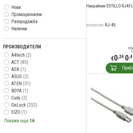
Накрайник ESTILLO RJ45 
Нови
Промоционални
Разпродажба
RJ-45
КОНЕКТОРИ:
Налични
ПРОИЗВОДИТЕЛИ
КЛ
С
A4tech
(2)
0
0
,24
,4
€
ACT
(85)
Приб
ASK
(1)
ASUS
(2)
ATEN
(31)
BOYA
(1)
Cudy
(2)
DeLock
(252)
EIZO
(1)
Покажи още
16