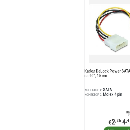
Кабел DeLock Power SATA 
на 90°, 15 cm
SATA
КОНЕКТОР 1:
Molex 4 pin
КОНЕКТОР 2:
КЛ
С
2
4
,26
,4
€