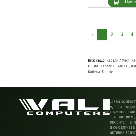
Приб
‹
1
2
3
4
Виж също:
Кабели A4tech
,
Ка
GROUP
,
Кабели GIGABYTE
,
Ка
Кабели j5create
„Вали Компютъ
една от водещ
годишно прис
технологии и 
вносител на н
и се отличава
активни артик