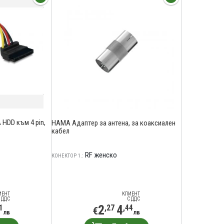
HDD към 4 pin,
HAMA Адаптер за антена, за коаксиален
кабел
RF женско
КОНЕКТОР 1.:
ИЕНТ
КЛИЕНТ
 ДДС
С ДДС
2
4
1
,27
,44
€
лв
лв