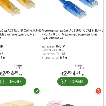
абел ACT U/UTP, CAT 6, RJ-45
Мрежов пач кабел ACT U/UTP, CAT 6, RJ-45
m, Медни проводници, Жълт,
- RJ-45, 0.5 m, Медни проводници, Син,
а
Булк опаковка
TP
U/UTP
ТИП КАБЕЛ:
-6
Cat-6
КАТЕГОРИЯ:
45
RJ-45
КОНЕКТОРИ:
.5 м
0.5 м
ДЪЛЖИНА (М):
КЛИЕНТ
КЛИЕНТ
С ДДС
С ДДС
2
4
2
4
,05
,01
,05
,01
€
€
лв
лв
Прибави
Прибави