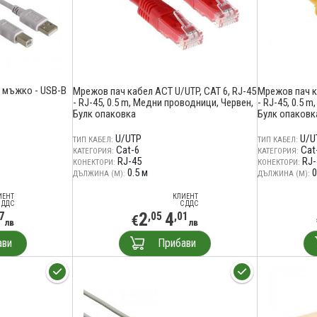
 мъжко - USB-B
Мрежов пач кабел ACT U/UTP, CAT 6, RJ-45
Мрежов пач к
- RJ-45, 0.5 m, Медни проводници, Червен,
- RJ-45, 0.5 
Булк опаковка
Булк опаковк
U/UTP
U/U
ТИП КАБЕЛ:
ТИП КАБЕЛ:
Cat-6
Cat
КАТЕГОРИЯ:
КАТЕГОРИЯ:
RJ-45
RJ-
КОНЕКТОРИ:
КОНЕКТОРИ:
0.5 м
0
ДЪЛЖИНА (М):
ДЪЛЖИНА (М):
ИЕНТ
КЛИЕНТ
 ДДС
С ДДС
2
4
7
,05
,01
€
лв
лв
ави
Прибави