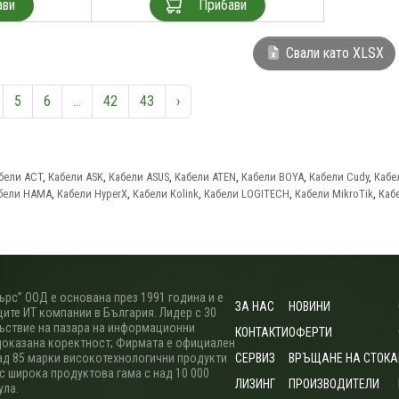
ави
Прибави
Свали като XLSX
5
6
...
42
43
›
бели ACT
,
Кабели ASK
,
Кабели ASUS
,
Кабели ATEN
,
Кабели BOYA
,
Кабели Cudy
,
Кабе
бели HAMA
,
Кабели HyperX
,
Кабели Kolink
,
Кабели LOGITECH
,
Кабели MikroTik
,
Каб
рс” ООД е основана през 1991 година и е
ЗА НАС
НОВИНИ
ите ИТ компании в България. Лидер с 30
ъствие на пазара на информационни
КОНТАКТИ
ОФЕРТИ
доказана коректност; Фирмата е официален
ад 85 марки високотехнологични продукти
СЕРВИЗ
ВРЪЩАНЕ НА СТОКА
 с широка продуктова гама с над 10 000
ЛИЗИНГ
ПРОИЗВОДИТЕЛИ
ула.