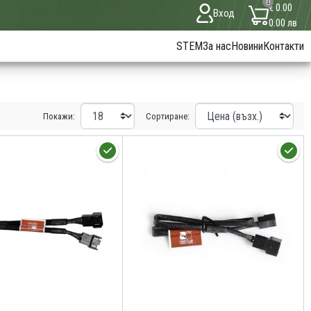
0
€ 0.00
Вход
0.00 лв
STEM
За нас
Новини
Контакти
Покажи:
Сортиране: