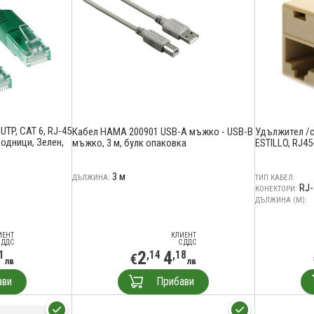
TP, CAT 6, RJ-45
Кабел HAMA 200901 USB-A мъжко - USB-B
Удължител /с
водници, Зелен,
мъжко, 3 м, булк опаковка
ESTILLO, RJ45
3 м
ДЪЛЖИНА:
ТИП КАБЕЛ:
RJ-
КОНЕКТОРИ:
ДЪЛЖИНА (М):
ИЕНТ
КЛИЕНТ
 ДДС
С ДДС
2
4
1
,14
,18
€
лв
лв
ави
Прибави