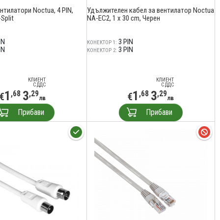
нтилатори Noctua, 4 PIN,
Удължителен кабел за вентилатор Noctua
Split
NA-EC2, 1 x 30 cm, Черен
IN
3 PIN
КОНЕКТОР 1:
IN
3 PIN
КОНЕКТОР 2:
КЛИЕНТ
КЛИЕНТ
С ДДС
С ДДС
1
3
1
3
,68
,29
,68
,29
€
€
лв
лв
Прибави
Прибави