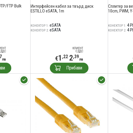
UTP/FTP Bulk
Интерфейсен кабел за твърд диск
Сплитер за ве
ESTILLO eSATA, 1m
10cm, PWM, Y-
eSATA
4 P
КОНЕКТОР 1:
КОНЕКТОР 1:
eSATA
4 P
КОНЕКТОР 2:
КОНЕКТОР 2:
ИЕНТ
КЛИЕНТ
 ДДС
С ДДС
1
2
7
,22
,39
€
лв
лв
ави
Прибави