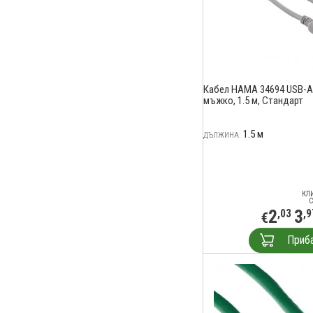
Кабел HAMA 34694 USB-A
мъжко, 1.5 м, Стандарт
1.5 м
ДЪЛЖИНА:
КЛ
С
2
3
,03
,9
€
Приб