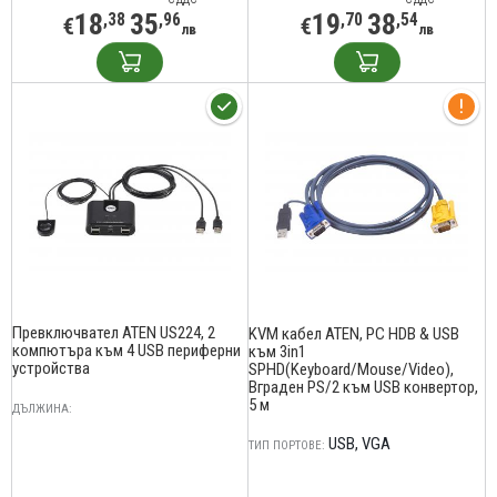
18
35
19
38
,38
,96
,70
,54
€
€
лв
лв
Превключвател ATEN US224, 2
KVM кабел ATEN, PC HDB & USB
компютъра към 4 USB периферни
към 3in1
устройства
SPHD(Keyboard/Mouse/Video),
Вграден PS/2 към USB конвертор,
5 м
ДЪЛЖИНА:
USB
VGA
ТИП ПОРТОВЕ: