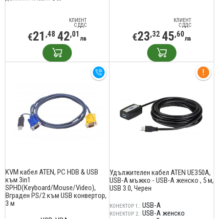
КЛИЕНТ
КЛИЕНТ
С ДДС
С ДДС
21
42
23
45
,48
,01
,32
,60
€
€
лв
лв
KVM кабел ATEN, PC HDB & USB
Удължителен кабел ATEN UE350A,
към 3in1
USB-A мъжко - USB-A женско , 5 м,
SPHD(Keyboard/Mouse/Video),
USB 3.0, Черен
Вграден PS/2 към USB конвертор,
3 м
USB-A
КОНЕКТОР 1.:
USB-A женско
КОНЕКТОР 2.: