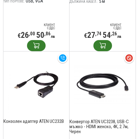
USB
VGA
5 м
ТИП ПОРТОВЕ:
ДЪЛЖИНА КАБЕЛ.:
КЛИЕНТ
КЛИЕНТ
С ДДС
С ДДС
26
50
27
54
,00
,86
,74
,26
€
€
лв
лв
Конзолен адаптер ATEN UC232B
Конвертор ATEN UC3238, USB-C
мъжко - HDMI женско, 4K, 2.7м,
Черен