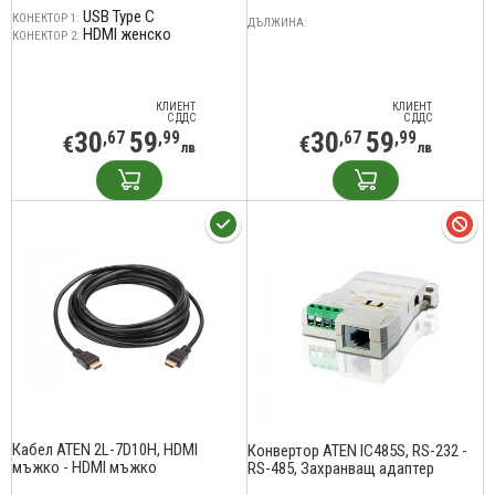
USB Type C
КОНЕКТОР 1:
ДЪЛЖИНА:
HDMI женско
КОНЕКТОР 2:
КЛИЕНТ
КЛИЕНТ
С ДДС
С ДДС
30
59
30
59
,67
,99
,67
,99
€
€
лв
лв
Кабел ATEN 2L-7D10H, HDMI
Конвертор ATEN IC485S, RS-232 -
мъжко - HDMI мъжко
RS-485, Захранващ адаптер