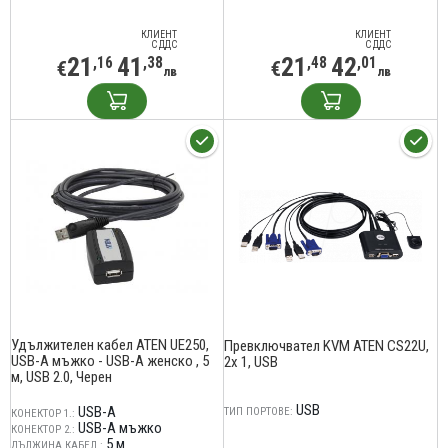
КЛИЕНТ
КЛИЕНТ
С ДДС
С ДДС
21
41
21
42
,16
,38
,48
,01
€
€
лв
лв
Удължителен кабел ATEN UE250,
Превключвател KVM ATEN CS22U,
USB-A мъжко - USB-A женско , 5
2x 1, USB
м, USB 2.0, Черен
USB
USB-A
ТИП ПОРТОВЕ:
КОНЕКТОР 1.:
USB-A мъжко
КОНЕКТОР 2.:
5 м
ДЪЛЖИНА КАБЕЛ.: