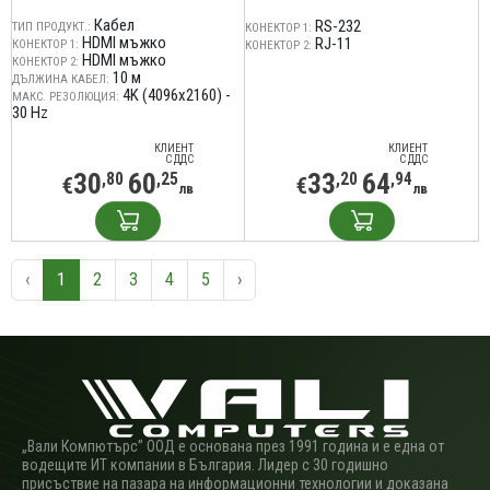
Кабел
RS-232
ТИП ПРОДУКТ.:
КОНЕКТОР 1:
HDMI мъжко
RJ-11
КОНЕКТОР 1:
КОНЕКТОР 2:
HDMI мъжко
КОНЕКТОР 2:
10 м
ДЪЛЖИНА КАБЕЛ:
4K (4096x2160) -
МАКС. РЕЗОЛЮЦИЯ:
30 Hz
КЛИЕНТ
КЛИЕНТ
С ДДС
С ДДС
30
60
33
64
,80
,25
,20
,94
€
€
лв
лв
‹
1
2
3
4
5
›
„Вали Компютърс” ООД е основана през 1991 година и е една от
водещите ИТ компании в България. Лидер с 30 годишно
присъствие на пазара на информационни технологии и доказана