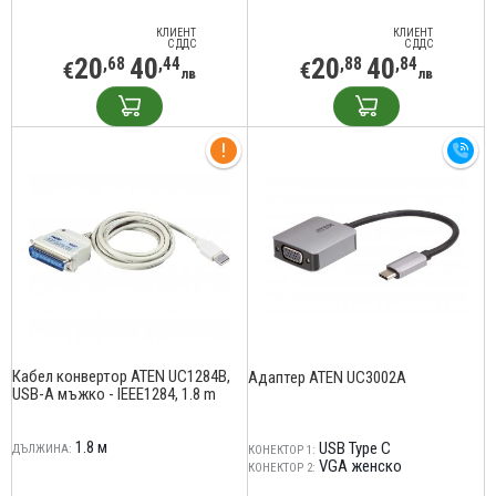
КЛИЕНТ
КЛИЕНТ
С ДДС
С ДДС
20
40
20
40
,68
,44
,88
,84
€
€
лв
лв
Кабел конвертор ATEN UC1284B,
Адаптер ATEN UC3002A
USB-A мъжко - IEEE1284, 1.8 m
1.8 м
USB Type C
ДЪЛЖИНА:
КОНЕКТОР 1:
VGA женско
КОНЕКТОР 2: