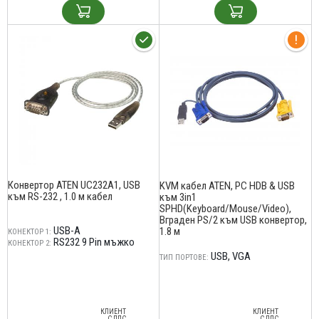
Конвертор ATEN UC232A1, USB
KVM кабел ATEN, PC HDB & USB
към RS-232 , 1.0 м кабел
към 3in1
SPHD(Keyboard/Mouse/Video),
Вграден PS/2 към USB конвертор,
USB-A
1.8 м
КОНЕКТОР 1:
RS232 9 Pin мъжко
КОНЕКТОР 2:
USB
VGA
ТИП ПОРТОВЕ:
КЛИЕНТ
КЛИЕНТ
С ДДС
С ДДС