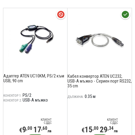
Адаптер ATEN UC10KM, PS/2 към
Кабел конвертор ATEN UC232,
USB, 90 cm
USB-A мъжко - Сериен порт RS232,
35 cm
PS/2
КОНЕКТОР 1:
0.35 м
ДЪЛЖИНА:
USB-А мъжко
КОНЕКТОР 2:
КЛИЕНТ
КЛИЕНТ
С ДДС
С ДДС
9
17
15
29
,00
,60
,00
,34
€
€
лв
лв