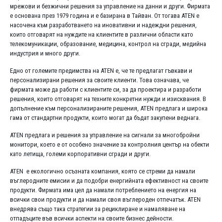
мрежови и безжични решения за управление на данни и други. Фирмата
е основана през 1979 година и е базирана в Тайван. От тогава ATEN е
насочена към разработването на иновативни и надеждни решения,
които отговарят на нуждите на клиентите в различни области като
телекомуникации, образование, медицина, контрол на сгради, медийна
индустрия и много други.
Едно от големите предимства на ATEN е, че те предлагат гъвкави и
персонализирани решения за своите клиенти. Това означава, че
фирмата може да работи с клиентите си, за да проектира и разработи
решения, които отговарят на техните конкретни нужди и изисквания. В
допълнение към персонализираните решения, ATEN предлага и широка
гама от стандартни продукти, които могат да бъдат закупени веднага.
ATEN предлага и решения за управление на сигнали за многобройни
монитори, което е от особено значение за контролния център на обекти
като летища, големи корпоративни сгради и други.
ATEN е екологично осъзната компания, която се стреми да намали
въглеродните емисии и да подобри енергийната ефективност на своите
продукти. Фирмата има цел да намали потреблението на енергия на
всички свои продукти и да намали своя въглероден отпечатък. ATEN
внедрява също така стратегии за рециклиране и намаляване на
отпадъците във всички аспекти на своите бизнес дейности.