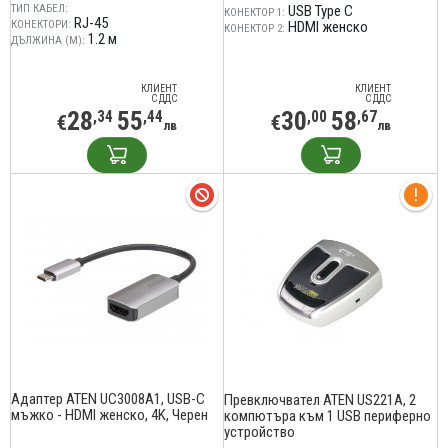
ТИП КАБЕЛ:
USB Type C
КОНЕКТОР 1:
RJ-45
КОНЕКТОРИ:
HDMI женско
КОНЕКТОР 2:
1.2 м
ДЪЛЖИНА (М):
КЛИЕНТ
КЛИЕНТ
С ДДС
С ДДС
28
55
30
58
,34
,44
,00
,67
€
€
лв
лв
Адаптер ATEN UC3008A1, USB-C
Превключвател ATEN US221A, 2
мъжко - HDMI женско, 4K, Черен
компютъра към 1 USB периферно
устройство