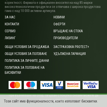
коректност; Фирмата е официален вносител на над 85 марки
високотехнологични продукти и се отличава с широка продуктова
гама с над 10 000 активни артикула.
ЗА НАС
НОВИНИ
КОНТАКТИ
ОФЕРТИ
СЕРВИЗ
ВРЪЩАНЕ НА СТОКА
ЛИЗИНГ
ПРОИЗВОДИТЕЛИ
ОБЩИ УСЛОВИЯ ЗА ПРОДАЖБА
ЗАСТРАХОВКА PROTECT+
ОБЩИ УСЛОВИЯ ЗА ПОЛЗВАНЕ
УДЪЛЖЕНА ГАРАНЦИЯ
ПОЛИТИКА ЗА ЛИЧНИТЕ ДАННИ
ПОЛИТИКА ЗА ПОЛЗВАНЕ НА
БИСКВИТКИ
При възникване на спор, свързан с покупка онлайн можете да
ползвате сайта
ОРС
.
Този сайт има функционалности, които използват бисквитки.