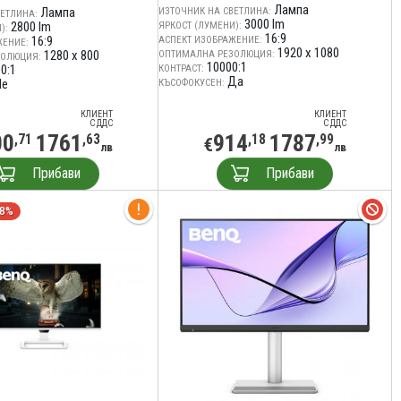
Лампа
Лампа
ИЗТОЧНИК НА СВЕТЛИНА:
ЕТЛИНА:
3000 lm
2800 lm
ЯРКОСТ (ЛУМЕНИ):
):
16:9
16:9
АСПЕКТ ИЗОБРАЖЕНИЕ:
ЖЕНИЕ:
1920 x 1080
1280 x 800
ОПТИМАЛНА РЕЗОЛЮЦИЯ:
ЗОЛЮЦИЯ:
10000:1
0:1
КОНТРАСТ:
Да
Не
КЪСОФОКУСЕН:
КЛИЕНТ
КЛИЕНТ
С ДДС
С ДДС
00
1761
914
1787
,71
,63
,18
,99
€
лв
лв
Прибави
Прибави
68%