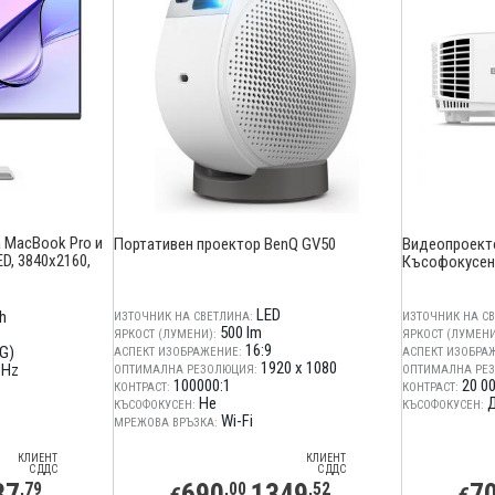
 MacBook Pro и
Портативен проектор BenQ GV50
Видеопроекто
LED, 3840x2160,
Късофокусен, 
LED
ch
ИЗТОЧНИК НА СВЕТЛИНА:
ИЗТОЧНИК НА СВ
500 lm
ЯРКОСТ (ЛУМЕНИ):
ЯРКОСТ (ЛУМЕНИ
16:9
G)
АСПЕКТ ИЗОБРАЖЕНИЕ:
АСПЕКТ ИЗОБРА
1920 x 1080
 Hz
ОПТИМАЛНА РЕЗОЛЮЦИЯ:
ОПТИМАЛНА РЕ
100000:1
20 00
КОНТРАСТ:
КОНТРАСТ:
Не
КЪСОФОКУСЕН:
КЪСОФОКУСЕН:
Wi-Fi
МРЕЖОВА ВРЪЗКА:
КЛИЕНТ
КЛИЕНТ
С ДДС
С ДДС
37
690
1349
7
,79
,00
,52