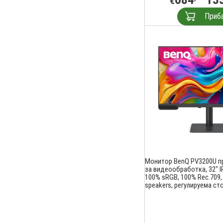
€
Приб
Монитор BenQ PV3200U 
за видеообработка, 32" I
100% sRGB, 100% Rec.709,
speakers, регулируема ст