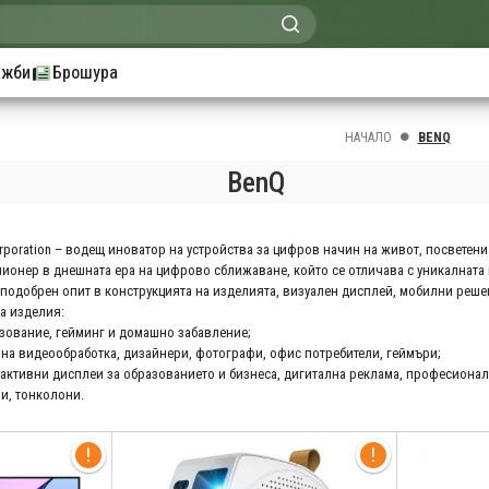
ажби
Брошура
НАЧАЛО
BENQ
BenQ
poration – водещ иноватор на устройства за цифров начин на живот, посветени 
пионер в днешната ера на цифрово сближаване, който се отличава с уникалната 
 подобрен опит в конструкцията на изделията, визуален дисплей, мобилни реш
а изделия:
азование, гейминг и домашно забавление;
а видеообработка, дизайнери, фотографи, офис потребители, геймъри;
рактивни дисплеи за образованието и бизнеса, дигитална реклама, професионал
пи, тонколони.