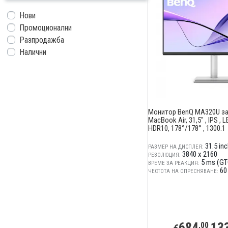
Нови
Промоционални
Разпродажба
Налични
Монитор BenQ MA320U за
MacBook Air, 31,5" , IPS , 
HDR10, 178°/178° , 1300:1
31.5 in
РАЗМЕР НА ДИСПЛЕЯ:
3840 x 2160
РЕЗОЛЮЦИЯ:
5 ms (GT
ВРЕМЕ ЗА РЕАКЦИЯ:
60
ЧЕСТОТА НА ОПРЕСНЯВАНЕ:
684
13
,00