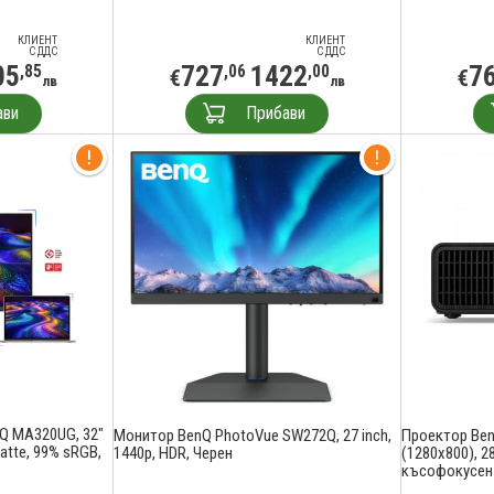
КЛИЕНТ
КЛИЕНТ
С ДДС
С ДДС
05
727
1422
7
,85
,06
,00
€
€
лв
лв
ави
Прибави
Q MA320UG, 32"
Монитор BenQ PhotoVue SW272Q, 27 inch,
Проектор Be
atte, 99% sRGB,
1440p, HDR, Черен
(1280x800), 2
късофокусен