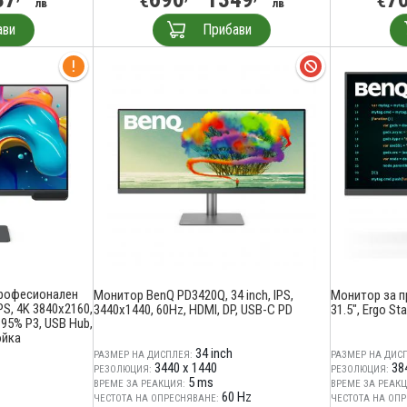
€
€
лв
лв
ави
Прибави
професионален
Монитор BenQ PD3420Q, 34 inch, IPS,
Монитор за п
PS, 4K 3840x2160,
3440x1440, 60Hz, HDMI, DP, USB-C PD
31.5", Ergo St
 95% P3, USB Hub,
ойка
34 inch
РАЗМЕР НА ДИСПЛЕЯ:
РАЗМЕР НА ДИС
3440 x 1440
38
РЕЗОЛЮЦИЯ:
РЕЗОЛЮЦИЯ:
5 ms
ВРЕМЕ ЗА РЕАКЦИЯ:
ВРЕМЕ ЗА РЕАКЦ
60 Hz
ЧЕСТОТА НА ОПРЕСНЯВАНЕ:
ЧЕСТОТА НА ОПР