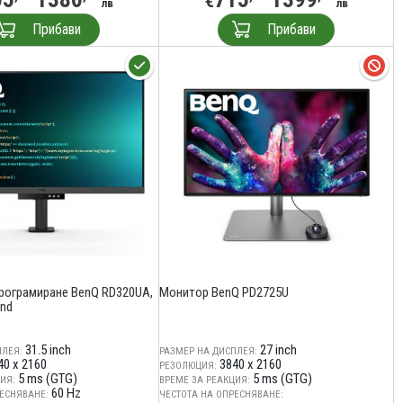
€
лв
лв
Прибави
Прибави
рограмиране BenQ RD320UA,
Монитор BenQ PD2725U
and
31.5 inch
27 inch
ПЛЕЯ:
РАЗМЕР НА ДИСПЛЕЯ:
40 x 2160
3840 x 2160
РЕЗОЛЮЦИЯ:
5 ms (GTG)
5 ms (GTG)
ИЯ:
ВРЕМЕ ЗА РЕАКЦИЯ:
60 Hz
ЕСНЯВАНЕ:
ЧЕСТОТА НА ОПРЕСНЯВАНЕ: