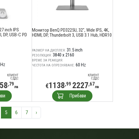
7 inch IPS
Монитор BenQ PD3225U, 32", Wide IPS, 4K,
, DP, USB-C PD
HDMI, DP, Thunderbolt 3, USB 3.1 Hub, HDR10
31.5 inch
РАЗМЕР НА ДИСПЛЕЯ:
3840 x 2160
РЕЗОЛЮЦИЯ:
ВРЕМЕ ЗА РЕАКЦИЯ:
 Hz
60 Hz
ЧЕСТОТА НА ОПРЕСНЯВАНЕ:
КЛИЕНТ
КЛИЕНТ
С ДДС
С ДДС
58
1138
2227
,79
,99
,67
€
лв
лв
ави
Прибави
5
6
7
›