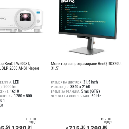
р BenQ LW500ST,
Монитор за програмиране BenQ RD320U,
DLP, 2000 ANSI, Черен
31.5"
LED
31.5 inch
ЕТЛИНА:
РАЗМЕР НА ДИСПЛЕЯ:
2000 lm
3840 x 2160
):
РЕЗОЛЮЦИЯ:
16:10
5 ms (GTG)
ЖЕНИЕ:
ВРЕМЕ ЗА РЕАКЦИЯ:
1280 x 800
60 Hz
ЗОЛЮЦИЯ:
ЧЕСТОТА НА ОПРЕСНЯВАНЕ:
0:1
Да
КЛИЕНТ
КЛИЕНТ
С ДДС
С ДДС
05
1380
715
1399
,59
,01
,30
,00