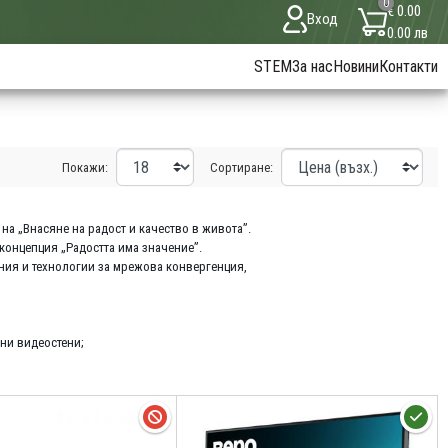
0
€ 0.00
Вход
0.00 лв
STEM
За нас
Новини
Контакти
Покажи:
Сортиране:
на „Внасяне на радост и качество в живота”.
концепция „Радостта има значение”.
ения и технологии за мрежова конвергенция,
ни видеостени;