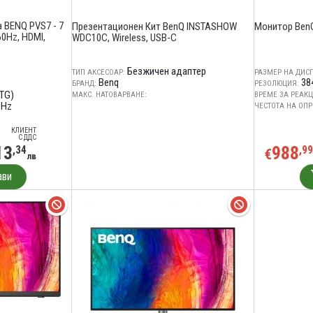
 BENQ PVS7 - 7
Презентационен Кит BenQ INSTASHOW
Монитор BenQ
60Hz, HDMI,
WDC10C, Wireless, USB-C
Безжичен адаптер
ТИП АКСЕСОАР:
РАЗМЕР НА ДИС
Benq
38
БРАНД:
РЕЗОЛЮЦИЯ:
GTG)
МАКС. НАТОВАРВАНЕ:
ВРЕМЕ ЗА РЕАКЦ
 Hz
ЧЕСТОТА НА ОПР
КЛИЕНТ
С ДДС
13
988
,34
,99
€
лв
ави