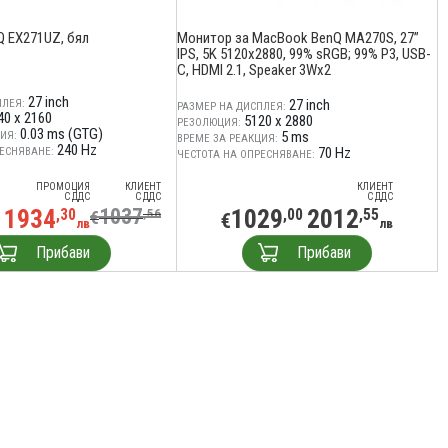
 EX271UZ, бял
Монитор за MacBook BenQ MA270S, 27”
IPS, 5K 5120x2880, 99% sRGB; 99% P3, USB-
C, HDMI 2.1, Speaker 3Wx2
27 inch
27 inch
ПЛЕЯ:
РАЗМЕР НА ДИСПЛЕЯ:
40 x 2160
5120 x 2880
РЕЗОЛЮЦИЯ:
0.03 ms (GTG)
5 ms
ИЯ:
ВРЕМЕ ЗА РЕАКЦИЯ:
240 Hz
70 Hz
ЕСНЯВАНЕ:
ЧЕСТОТА НА ОПРЕСНЯВАНЕ:
ПРОМОЦИЯ
КЛИЕНТ
КЛИЕНТ
С ДДС
С ДДС
С ДДС
1934
1037
1029
2012
,30
,56
,00
,55
€
€
лв
лв
Прибави
Прибави