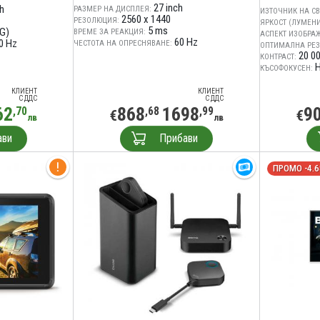
27 inch
ch
РАЗМЕР НА ДИСПЛЕЯ:
ИЗТОЧНИК НА СВ
2560 x 1440
РЕЗОЛЮЦИЯ:
ЯРКОСТ (ЛУМЕНИ
5 ms
G)
ВРЕМЕ ЗА РЕАКЦИЯ:
АСПЕКТ ИЗОБРА
60 Hz
0 Hz
ЧЕСТОТА НА ОПРЕСНЯВАНЕ:
ОПТИМАЛНА РЕ
20 00
КОНТРАСТ:
КЪСОФОКУСЕН:
КЛИЕНТ
КЛИЕНТ
С ДДС
С ДДС
62
868
1698
9
,70
,68
,99
€
€
лв
лв
ави
Прибави
ПРОМО -4.