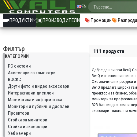
EN
ПРОДУКТИ
ПРОИЗВОДИТЕЛИ
Промоции
Разпрод
Филтър
111 продукта
КАТЕГОРИИ
PC системи
Добре дошли при BenQ Cor
Аксесоари за компютри
BenQ е световноизвестен 
ВОСКС
Със значителни ресурси и
Други фото и видео аксесоари
BenQ предлага широка гам
Интерактивни дисплеи
проектори за бизнес, обр
монитори за професионалн
Математика и информатика
B2B бизнес дисплеи, инте
Монитори и публични дисплеи
аксесоари - настолни лам
Проектори
Стойки за монитори
Стойки и аксесоари
Уеб камери