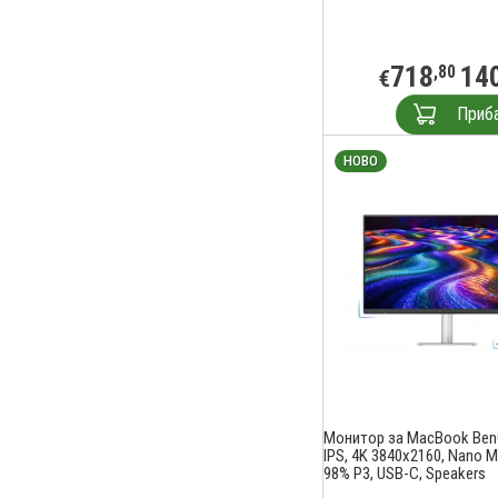
718
14
,80
€
Приб
НОВО
Монитор за MacBook Ben
IPS, 4K 3840x2160, Nano M
98% P3, USB-C, Speakers