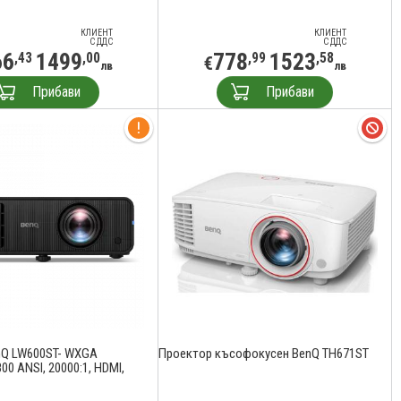
КЛИЕНТ
КЛИЕНТ
С ДДС
С ДДС
66
1499
778
1523
,43
,00
,99
,58
€
лв
лв
Прибави
Прибави
nQ LW600ST- WXGA
Проектор късофокусен BenQ TH671ST
800 ANSI, 20000:1, HDMI,