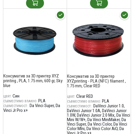
Консуматив за 3D принтер XYZ
Консуматив за 3D принтер
printing , PLA, 1.75 mm, 600 gr, Sky
XYZprinting - PLA (NFC) filament ,
blue
1.75 mm, Clear RED
Син
Clear RED
ЦВЯТ:
ЦВЯТ:
PLA
PLA
СЪВМЕСТИМО ВЛАКНО:
СЪВМЕСТИМО ВЛАКНО:
Da Vinci Super
Da
DaVinci Junior 1.0
СЪВМЕСТИМОСТ::
СЪВМЕСТИМОСТ::
Vinci Jr Pro x+
DaVinci Junior 1.0A
DaVinci Junior
1.0W
DaVinci Junior 2.0 Mix
Da Vinci
Mini W/W+
Da Vinci MiniMaker
Da
Vinci Super
Da Vinci Color
Da Vinci
Color MIni
Da Vinci Color AiO
Da
Vinci Jr Pro x+