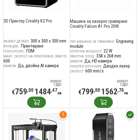
3D Принтер Creality K2 Pro
Машина за лазерно гравиране
Creality Falcon A1 Pro 20W
300 x 300 x 300 mm
Engraving
РАЗМЕР ДЕТАЙЛ:
ТИП МАШИНА ЗА ГРАВИРАНЕ:
Принтиране
module
ФУНКЦИИ.:
FDM
22 W
ТЕХНОЛОГИЯ.:
ОПТИЧНА МОЩНОСТ:
358 x 268 mm
МАКС. СКОРОСТ НА ПРИНТИРАНЕ (MM³/S).:
РАБОТНА ПЛОЩ:
600
Да, HD камера
КАМЕРА:
Да, двойна AI камера
Диоден лазер
КАМЕРА:
ЛАЗЕРЕН ИЗТОЧНИК:
600 mm/s
СКОРОСТ:
КЛИЕНТ
КЛИЕНТ
С ДДС
С ДДС
759
1484
799
1562
,00
,47
,00
,70
€
€
лв
лв