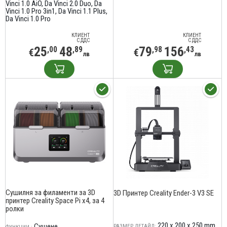
Vinci 1.0 AiO
Da Vinci 2.0 Duo
Da
Vinci 1.0 Pro 3in1
Da Vinci 1.1 Plus
Da Vinci 1.0 Pro
КЛИЕНТ
КЛИЕНТ
С ДДС
С ДДС
25
48
79
156
,00
,89
,98
,43
€
€
лв
лв
Сушилня за филаменти за 3D
3D Принтер Creality Ender-3 V3 SE
принтер Creality Space Pi x4, за 4
ролки
220 x 200 x 250 mm
Сушене
РАЗМЕР ДЕТАЙЛ: