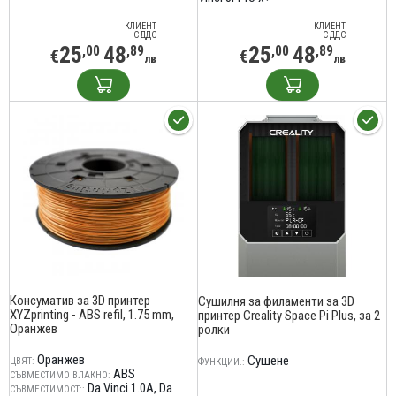
КЛИЕНТ
КЛИЕНТ
С ДДС
С ДДС
25
48
25
48
,00
,89
,00
,89
€
€
лв
лв
Консуматив за 3D принтер
Сушилня за филаменти за 3D
XYZprinting - ABS refil, 1.75 mm,
принтер Creality Space Pi Plus, за 2
Оранжев
ролки
Оранжев
Сушене
ЦВЯТ:
ФУНКЦИИ.:
ABS
СЪВМЕСТИМО ВЛАКНО:
Da Vinci 1.0A
Da
СЪВМЕСТИМОСТ::