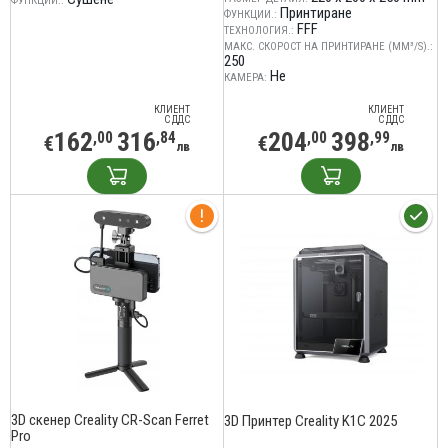
ФУНКЦИИ.:
Принтиране
ФУНКЦИИ.:
FFF
ТЕХНОЛОГИЯ.:
МАКС. СКОРОСТ НА ПРИНТИРАНЕ (MM³/S).:
250
Не
КАМЕРА:
КЛИЕНТ
КЛИЕНТ
С ДДС
С ДДС
162
316
204
398
,00
,84
,00
,99
€
€
лв
лв
3D скенер Creality CR-Scan Ferret
3D Принтер Creality K1C 2025
Pro