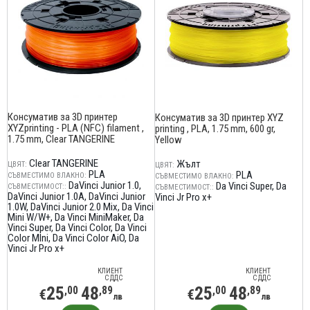
Консуматив за 3D принтер
Консуматив за 3D принтер XYZ
XYZprinting - PLA (NFC) filament ,
printing , PLA, 1.75 mm, 600 gr,
1.75 mm, Clear TANGERINE
Yellow
Clear TANGERINE
Жълт
ЦВЯТ:
ЦВЯТ:
PLA
PLA
СЪВМЕСТИМО ВЛАКНО:
СЪВМЕСТИМО ВЛАКНО:
DaVinci Junior 1.0
Da Vinci Super
Da
СЪВМЕСТИМОСТ::
СЪВМЕСТИМОСТ::
DaVinci Junior 1.0A
DaVinci Junior
Vinci Jr Pro x+
1.0W
DaVinci Junior 2.0 Mix
Da Vinci
Mini W/W+
Da Vinci MiniMaker
Da
Vinci Super
Da Vinci Color
Da Vinci
Color MIni
Da Vinci Color AiO
Da
Vinci Jr Pro x+
КЛИЕНТ
КЛИЕНТ
С ДДС
С ДДС
25
48
25
48
,00
,89
,00
,89
€
€
лв
лв