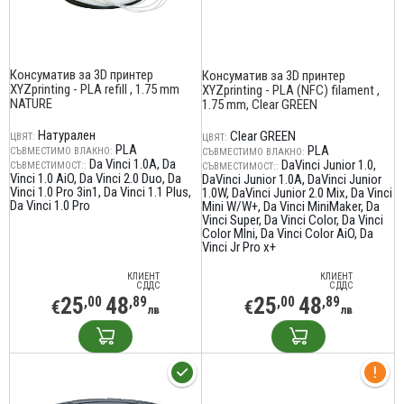
Консуматив за 3D принтер
Консуматив за 3D принтер
XYZprinting - PLA refill , 1.75 mm
XYZprinting - PLA (NFC) filament ,
NATURE
1.75 mm, Clear GREEN
Натурален
Clear GREEN
ЦВЯТ:
ЦВЯТ:
PLA
PLA
СЪВМЕСТИМО ВЛАКНО:
СЪВМЕСТИМО ВЛАКНО:
Da Vinci 1.0A
Da
DaVinci Junior 1.0
СЪВМЕСТИМОСТ::
СЪВМЕСТИМОСТ::
Vinci 1.0 AiO
Da Vinci 2.0 Duo
Da
DaVinci Junior 1.0A
DaVinci Junior
Vinci 1.0 Pro 3in1
Da Vinci 1.1 Plus
1.0W
DaVinci Junior 2.0 Mix
Da Vinci
Da Vinci 1.0 Pro
Mini W/W+
Da Vinci MiniMaker
Da
Vinci Super
Da Vinci Color
Da Vinci
Color MIni
Da Vinci Color AiO
Da
Vinci Jr Pro x+
КЛИЕНТ
КЛИЕНТ
С ДДС
С ДДС
25
48
25
48
,00
,89
,00
,89
€
€
лв
лв