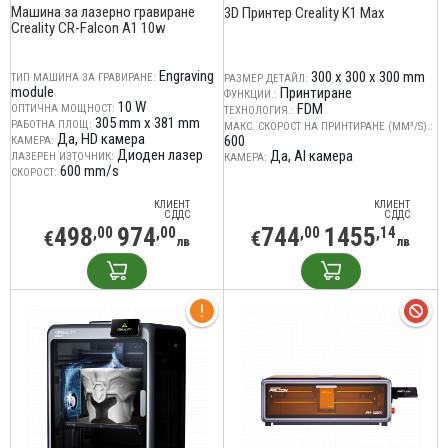
Машина за лазерно гравиране
3D Принтер Creality K1 Max
Creality CR-Falcon A1 10w
Engraving
300 x 300 x 300 mm
ТИП МАШИНА ЗА ГРАВИРАНЕ:
РАЗМЕР ДЕТАЙЛ:
module
Принтиране
ФУНКЦИИ.:
10 W
FDM
ОПТИЧНА МОЩНОСТ:
ТЕХНОЛОГИЯ.:
305 mm x 381 mm
РАБОТНА ПЛОЩ:
МАКС. СКОРОСТ НА ПРИНТИРАНЕ (MM³/S).:
Да, HD камера
600
КАМЕРА:
Диоден лазер
Да, AI камера
ЛАЗЕРЕН ИЗТОЧНИК:
КАМЕРА:
600 mm/s
СКОРОСТ:
КЛИЕНТ
КЛИЕНТ
С ДДС
С ДДС
498
974
744
1455
,00
,00
,00
,14
€
€
лв
лв