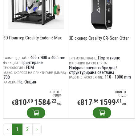
3D Принтер Creality Ender-5 Max
3D скенер Creality CR-Scan Otter
400 x 400 x 400 mm
Портативно
РАЗМЕР ДЕТАЙЛ:
ТИП ИЗПОЛЗВАНЕ:
Принтиране
ФУНКЦИИ.:
ИЗТОЧНИК НА СВЕТЛИНА:
FDM
Инфрачервена хибридна/
ТЕХНОЛОГИЯ.:
структурирана светлина
МАКС. СКОРОСТ НА ПРИНТИРАНЕ (MM³/S).:
110 - 1000 mm
700
РАБОТНО РАЗСТОЯНИЕ:
Не
Опция
КАМЕРА:
КЛИЕНТ
КЛИЕНТ
С ДДС
С ДДС
810
1584
817
1599
,00
,22
,56
,01
€
€
лв
лв
‹
1
2
›