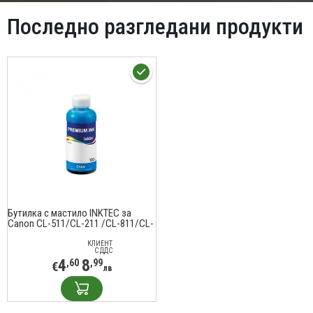
Последно разгледани продукти
Бутилка с мастило INKTEC за
Canon CL-511/CL-211 /CL-811/CL-
513, 100 ml, Cyan
КЛИЕНТ
С ДДС
4
8
,60
,99
€
лв