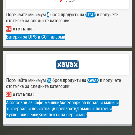
Поръчайте минимум
броя продукти на
и получете
4
RITAR
отстъпка за следните категории:
5%
отстъпка:
Батерии за UPS и СОТ-аларми
Поръчайте минимум
броя продукти на
и получете
10
XAVAX
отстъпка за следните категории:
5%
отстъпка:
Аксесоари за кафе машини
Аксесоари за перални машини
Универсални почистващи препарати
Домашни потреби
Кухненски везни
Комплекти за сервиране