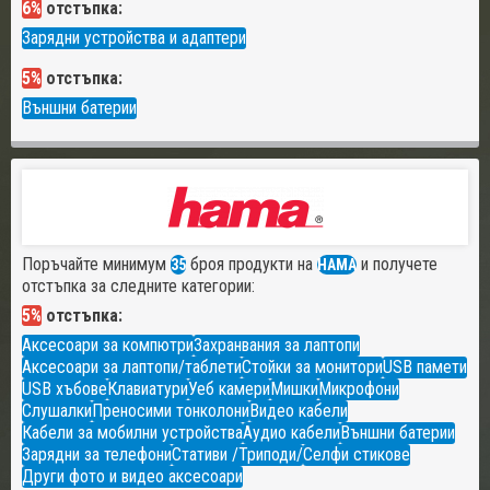
6%
отстъпка:
Зарядни устройства и адаптери
5%
отстъпка:
Външни батерии
Поръчайте минимум
броя продукти на
и получете
35
HAMA
отстъпка за следните категории:
5%
отстъпка:
Аксесоари за компютри
Захранвания за лаптопи
Аксесоари за лаптопи/таблети
Стойки за монитори
USB памети
USB хъбове
Клавиатури
Уеб камери
Мишки
Микрофони
Слушалки
Преносими тонколони
Видео кабели
Кабели за мобилни устройства
Аудио кабели
Външни батерии
Зарядни за телефони
Стативи /Триподи/
Селфи стикове
Други фото и видео аксесоари