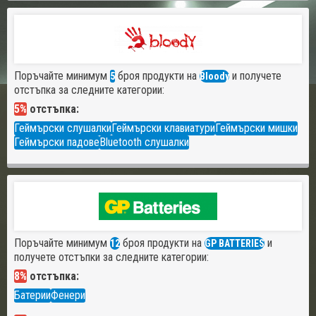
Поръчайте минимум
броя продукти на
и получете
5
Bloody
отстъпка за следните категории:
5%
отстъпка:
Геймърски слушалки
Геймърски клавиатури
Геймърски мишки
Геймърски падове
Bluetooth слушалки
Поръчайте минимум
броя продукти на
и
12
GP BATTERIES
получете отстъпки за следните категории:
8%
отстъпка:
Батерии
Фенери