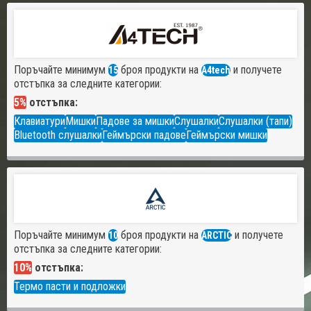
Поръчайте минимум
броя продукти на
и получете
15
A4tech
отстъпка за следните категории:
5%
отстъпка:
Клавиатури
Мишки
Падове за мишки
Слушалки
Слушалки (тапи)
Bluetooth слушалки
Геймърски падове
Геймърски мишки
Поръчайте минимум
броя продукти на
и получете
10
ARCTIC
отстъпка за следните категории:
10%
отстъпка:
Термо пасти и подложки