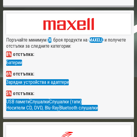
Поръчайте минимум
броя продукти на
и получете
30
MAXELL
отстъпки за следните категории:
8%
отстъпка:
Батерии
6%
отстъпка:
Зарядни устройства и адаптери
5%
отстъпка:
USB памети
Слушалки
Слушалки (тапи)
Носители CD, DVD, Blu-Ray
Bluetooth слушалки