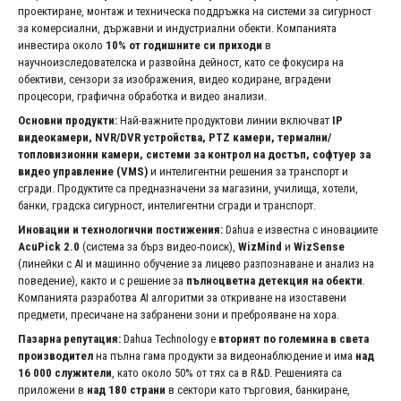
проектиране, монтаж и техническа поддръжка на системи за сигурност
за комерсиални, държавни и индустриални обекти. Компанията
инвестира около
10% от годишните си приходи
в
научноизследователска и развойна дейност, като се фокусира на
обективи, сензори за изображения, видео кодиране, вградени
процесори, графична обработка и видео анализи.
Основни продукти:
Най-важните продуктови линии включват
IP
видеокамери, NVR/DVR устройства, PTZ камери, термални/
топловизионни камери, системи за контрол на достъп, софтуер за
видео управление (VMS)
и интелигентни решения за транспорт и
сгради. Продуктите са предназначени за магазини, училища, хотели,
банки, градска сигурност, интелигентни сгради и транспорт.
Иновации и технологични постижения:
Dahua е известна с иновациите
AcuPick 2.0
(система за бърз видео-поиск),
WizMind
и
WizSense
(линейки с AI и машинно обучение за лицево разпознаване и анализ на
поведение), както и с решение за
пълноцветна детекция на обекти
.
Компанията разработва AI алгоритми за откриване на изоставени
предмети, пресичане на забранени зони и преброяване на хора.
Пазарна репутация:
Dahua Technology е
вторият по големина в света
производител
на пълна гама продукти за видеонаблюдение и има
над
16 000 служители
, като около 50% от тях са в R&D. Решенията са
приложени в
над 180 страни
в сектори като търговия, банкиране,