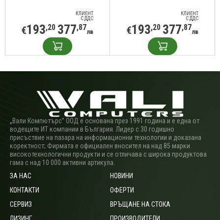
КЛИЕНТ
КЛИЕНТ
С ДДС
С ДДС
193
377
193
377
,20
,87
,20
,87
€
€
лв
лв
„Вали Компютърс” ООД е основана през 1991 година и е една от
водещите ИТ компании в България. Лидер с 30 годишно
присъствие на пазара на информационни технологии и доказана
коректност; Фирмата е официален вносител на над 85 марки
високотехнологични продукти и се отличава с широка продуктова
гама с над 10 000 активни артикула.
ЗА НАС
НОВИНИ
КОНТАКТИ
ОФЕРТИ
СЕРВИЗ
ВРЪЩАНЕ НА СТОКА
ЛИЗИНГ
ПРОИЗВОДИТЕЛИ