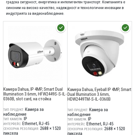
градска сигурност, енергетика и интелигентен транспорт. Компанията е
синоним на високо качество, надеждност и технологични иновации в
индустрията за видеонаблюдение.
Камера Dahua, IP 4MP, Smart Dual
Камера Dahua, Eyeball IP 4MP, Smart
Illumination 3.6mm, HFW2449S-S-IL-
Dual Illumination 3.6mm,
0360B, slot card, на стойка
HDW2449TM-S-IL-0360B
Камера за
Камера за
TИП ПРОДУКТ:
TИП ПРОДУКТ:
наблюдение
наблюдение
IP
IP
ТИП КАМЕРА:
ТИП КАМЕРА:
Ethernet
RJ-45
Ethernet
RJ-45
ИНТЕРФЕЙС:
ИНТЕРФЕЙС:
2688 × 1520
2688 × 1520
СЕНЗОРНА РЕЗОЛЮЦИЯ:
СЕНЗОРНА РЕЗОЛЮЦИЯ:
пиксела
пиксела