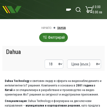
€ 0.00
0.00 лв
НАЧАЛО
DAHUA
Филтрирай
Dahua
Dahua Technology
е световен лидер в сферата на видеонаблюдението и
интелигентни IoT решения. Компанията е основана в
2001 година
в
Китай
и се специализира в разработване и производство на видео-
ориентирани AIoT решения за сигурност и индустриални приложения.
Специализация:
Dahua Technology е фокусирана на две ключови
направления –
муниципални и корпоративни решения
, като предлага