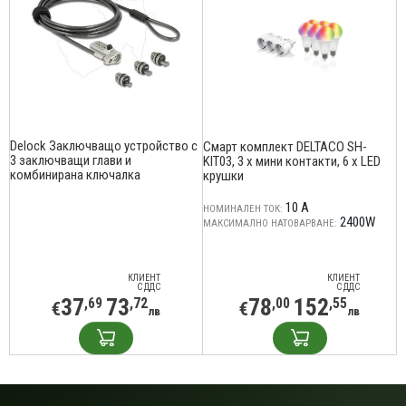
Delock Заключващо устройство с
Смарт комплект DELTACO SH-
3 заключващи глави и
KIT03, 3 x мини контакти, 6 x LED
комбинирана ключалка
крушки
10 A
НОМИНАЛЕН ТОК:
2400W
МАКСИМАЛНО НАТОВАРВАНЕ:
КЛИЕНТ
КЛИЕНТ
С ДДС
С ДДС
37
73
78
152
,69
,72
,00
,55
€
€
лв
лв