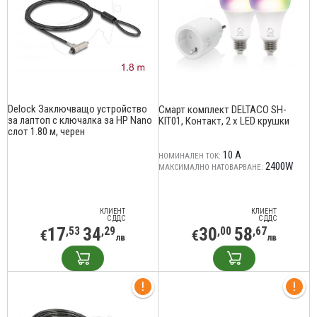
Delock Заключващо устройство
Смарт комплект DELTACO SH-
за лаптоп с ключалка за HP Nano
KIT01, Контакт, 2 x LED крушки
слот 1.80 м, черен
10 A
НОМИНАЛЕН ТОК:
2400W
МАКСИМАЛНО НАТОВАРВАНЕ:
КЛИЕНТ
КЛИЕНТ
С ДДС
С ДДС
17
34
30
58
,53
,29
,00
,67
€
€
лв
лв