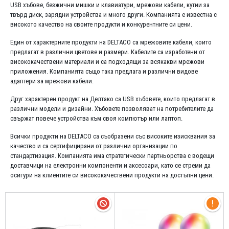
USB хъбове, безжични мишки и клавиатури, мрежови кабели, кутии за
твърд диск, зарядни устройства и много други. Компанията е известна с
високото качество на своите продукти и конкурентните си цени.
Един от характерните продукти на DELTACO са мрежовите кабели, които
предлагат в различни цветове и размери. Кабелите са изработени от
висококачествени материали и са подходящи за всякакви мрежови
приложения. Компанията също така предлага и различни видове
адаптери за мрежови кабели.
Друг характерен продукт на Делтако са USB хъбовете, които предлагат в
различни модели и дизайни. Хъбовете позволяват на потребителите да
свържат повече устройства към своя компютър или лаптоп.
Всички продукти на DELTACO са съобразени със високите изисквания за
качество и са сертифицирани от различни организации по
стандартизация. Компанията има стратегически партньорства с водещи
доставчици на електронни компоненти и аксесоари, като се стреми да
осигури на клиентите си висококачествени продукти на достъпни цени.