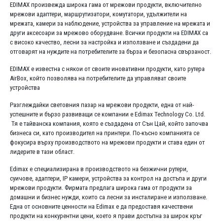
EDIMAX произвежда широка гама от мрежови продукти, включително
мрежови адаптери, маршрутизатори, комутатори, удължители на
мрежата, камери за наблюдение, устройства за управление на мрежата и
други аксесоари за мрежово оборудване. Всички продукти на EDIMAX са
с високо качество, лесни за настройка и използване и създадени да
отговарят на нуждите на потребителите за бърза и безопасна свързаност.
EDIMAX е известна с някои от своите иновативни продукти, като рутера
AirBox, който позволява на потребителите да управляват своите
устройства
Разглеждайки световния пазар на мрежови продукти, една от най-
успешните и бързо развиващи се компании е Edimax Technology Co. Ltd.
Тя е тайванска компания, която е създадена от Сън Цай, който започва
бизнеса си, като производител на принтери. По-късно компанията се
фокусира върху производството на мрежови продукти и става един от
лидерите в тази област.
Edimax е специализирана в производството на безжични рутери,
суичове, адаптери, IP камери, устройства за контрол на достъпа и други
мрежови продукти. Фирмата предлага широка гама от продукти за
домашни и бизнес нужди, които са лесни за инсталиране и използване.
Една от основните ценности на Edimax е да предоставя качествени
продукти на конкурентни цени, което я прави достъпна за широк кръг