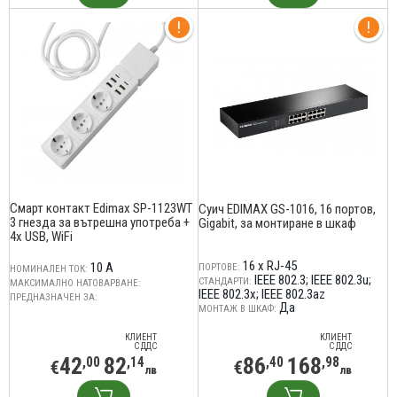
Смарт контакт Edimax SP-1123WT
Суич EDIMAX GS-1016, 16 портов,
3 гнезда за вътрешна употреба +
Gigabit, за монтиране в шкаф
4x USB, WiFi
16 x RJ-45
10 A
ПОРТОВЕ:
НОМИНАЛЕН ТОК:
IEEE 802.3; IEEE 802.3u;
СТАНДАРТИ:
МАКСИМАЛНО НАТОВАРВАНЕ:
IEEE 802.3x; IEEE 802.3az
ПРЕДНАЗНАЧЕН ЗА:
Да
МОНТАЖ В ШКАФ:
КЛИЕНТ
КЛИЕНТ
С ДДС
С ДДС
42
82
86
168
,00
,14
,40
,98
€
€
лв
лв