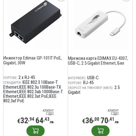
Инжектор Edimax GP-101IT PoE,
Мрежова карта EDIMAX EU-4307,
Gigabit, 30W
USB-C, 2.5 Gigabit Ethernet, Бял
2 x RJ-45
USB-C
ПОРТОВЕ:
ИНТЕРФЕЙС:
IEEE 802.3 10Base-T
RJ-45
СТАНДАРТИ:
ПОРТОВЕ:
Ethernet;IEEE 802.3u 100Base-TX
2.5
СКОРОСТ НА ТРАНСФЕР (MB/S):
Ethernet;IEEE 802.3ab 1000Base-T
Gigabit
Ethernet;IEEE 802.3at PoE;IEEE
802.3af PoE
КЛИЕНТ
КЛИЕНТ
С ДДС
С ДДС
32
64
36
70
,94
,43
,00
,41
€
€
лв
лв