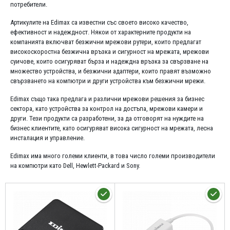
потребители.
Артикулите на Edimax са известни със своето високо качество,
ефективност и надеждност. Някои от характерните продукти на
компанията включват безжични мрежови рутери, които предлагат
високоскоростна безжична връзка и сигурност на мрежата, мрежови
суичове, които осигуряват бърза и надеждна връзка за свързване на
множество устройства, и безжични адаптери, които правят възможно
свързването на компютри и други устройства към безжични мрежи.
Edimax също така предлага и различни мрежови решения за бизнес
сектора, като устройства за контрол на достъпа, мрежови камери и
други. Тези продукти са разработени, за да отговорят на нуждите на
бизнес клиентите, като осигуряват висока сигурност на мрежата, лесна
инсталация и управление.
Edimax има много големи клиенти, в това число големи производители
на компютри като Dell, Hewlett-Packard и Sony.