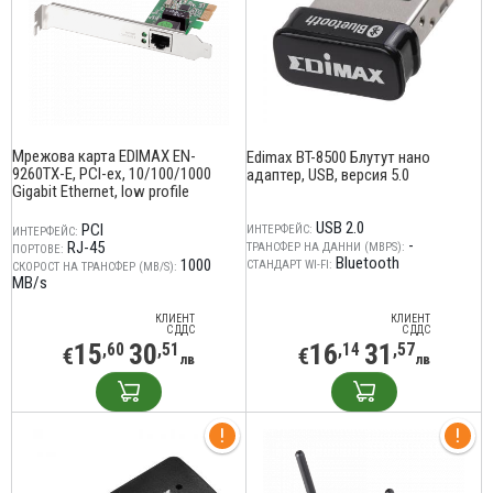
Мрежова карта EDIMAX EN-
Edimax BT-8500 Блутут нано
9260TX-E, PCI-ex, 10/100/1000
адаптер, USB, версия 5.0
Gigabit Ethernet, low profile
USB 2.0
PCI
ИНТЕРФЕЙС:
ИНТЕРФЕЙС:
-
RJ-45
ТРАНСФЕР НА ДАННИ (MBPS):
ПОРТОВЕ:
Bluetooth
1000
СТАНДАРТ WI-FI:
СКОРОСТ НА ТРАНСФЕР (MB/S):
MB/s
КЛИЕНТ
КЛИЕНТ
С ДДС
С ДДС
15
30
16
31
,60
,51
,14
,57
€
€
лв
лв