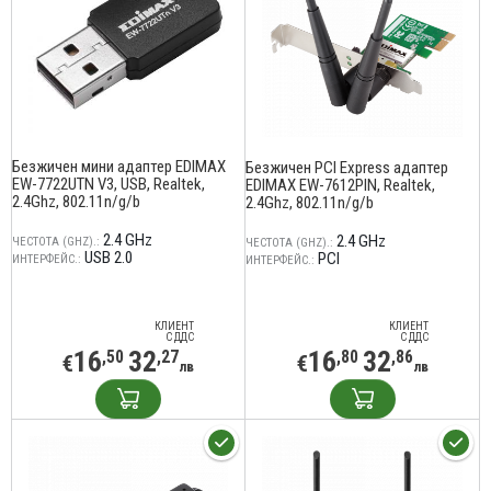
Безжичен мини адаптер EDIMAX
Безжичен PCI Express адаптер
EW-7722UTN V3, USB, Realtek,
EDIMAX EW-7612PIN, Realtek,
2.4Ghz, 802.11n/g/b
2.4Ghz, 802.11n/g/b
2.4 GHz
2.4 GHz
ЧЕСТОТА (GHZ).:
ЧЕСТОТА (GHZ).:
USB 2.0
PCI
ИНТЕРФЕЙС.:
ИНТЕРФЕЙС.:
КЛИЕНТ
КЛИЕНТ
С ДДС
С ДДС
16
32
16
32
,50
,27
,80
,86
€
€
лв
лв