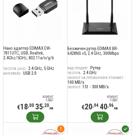
Нано адаптер EDIMAX EW-
Безжичен рутер EDIMAX BR-
7811UTC, USB, Realtek,
6428NS v5, 2.4 GHz, 300Mbps
2.4Ghz/5GHz, 802.11a/n/g/b
Рутер
2.4 GHz
5 GHz
ВИД ПРОДУКТ.:
ЧЕСТОТА (GHZ).:
2.4 GHz
USB 2.0
ЧЕСТОТА.:
ИНТЕРФЕЙС.:
СКОРОСТ НА ПРЕХВЪРЛЯНЕ ETHERNET.:
100 MB/s
151 - 300 MB/s
СКОРОСТ:
КЛИЕНТ
КЛИЕНТ
С ДДС
С ДДС
18
35
20
40
,00
,20
,94
,96
€
€
лв
лв