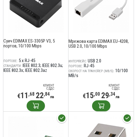
Суич EDIMAX ES-3305P V3, 5
Мрежова карта EDIMAX EU-4208,
портов, 10/100 Mbps
USB 2.0, 10/100 Mbps
5 x RJ-45
USB 2.0
ПОРТОВЕ:
ИНТЕРФЕЙС:
IEEE 802.3; IEEE 802.3u;
RJ-45
СТАНДАРТИ:
ПОРТОВЕ:
IEEE 802.3x; IEEE 802.3az
10/100
СКОРОСТ НА ТРАНСФЕР (MB/S):
MB/s
КЛИЕНТ
КЛИЕНТ
С ДДС
С ДДС
11
22
15
29
,68
,84
,00
,34
€
€
лв
лв