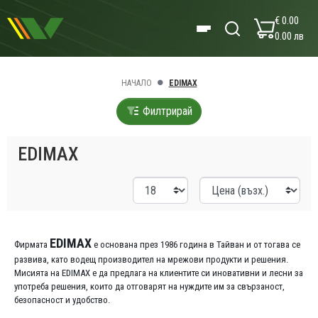
€ 0.00
0.00 лв
НАЧАЛО
EDIMAX
Филтрирай
EDIMAX
EDIMAX
Фирмата
е основана през 1986 година в Тайван и от тогава се
развива, като водещ производител на мрежови продукти и решения.
Мисията на EDIMAX е да предлага на клиентите си иновативни и лесни за
употреба решения, които да отговарят на нуждите им за свързаност,
безопасност и удобство.