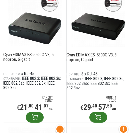
Суич EDIMAX ES-5500G V3, 5
Суич EDIMAX ES-5800G V3, 8
портов, Gigabit
портов, Gigabit
5 x RJ-45
8 x RJ-45
ПОРТОВЕ:
ПОРТОВЕ:
IEEE 802.3; IEEE 802.3u;
IEEE 802.3; IEEE 802.3u;
СТАНДАРТИ:
СТАНДАРТИ:
IEEE 802.3ab; IEEE 802.3x; IEEE
IEEE 802.3ab; IEEE 802.3x; IEEE
802.3az
802.3az
КЛИЕНТ
КЛИЕНТ
С ДДС
С ДДС
21
41
29
57
,00
,07
,40
,50
€
€
лв
лв