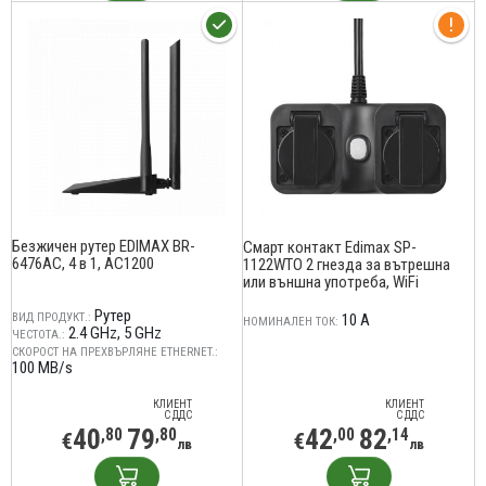
Безжичен рутер EDIMAX BR-
Смарт контакт Edimax SP-
6476AC, 4 в 1, AC1200
1122WTO 2 гнезда за вътрешна
или външна употреба, WiFi
Рутер
ВИД ПРОДУКТ.:
10 A
НОМИНАЛЕН ТОК:
2.4 GHz
5 GHz
ЧЕСТОТА.:
СКОРОСТ НА ПРЕХВЪРЛЯНЕ ETHERNET.:
100 MB/s
КЛИЕНТ
КЛИЕНТ
С ДДС
С ДДС
40
79
42
82
,80
,80
,00
,14
€
€
лв
лв