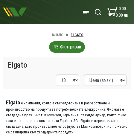
€ 0.00
0.00 лв
НАЧАЛО
ELGATO
Филтрирай
Elgato
Elgato
е компания, която е съсредоточена в разработване и
производство на продукти за потребителската електроника. Фирмата е
създадена през 1992 г. в Мюнхен, Германия, от Гуидо Арчер, който също
така е основател на компанията Equinux AG. Elgato е първоначално
създадена, като производител на софтуер за Mac компютри, но по-късно
се разширява към хардуерните продукти.