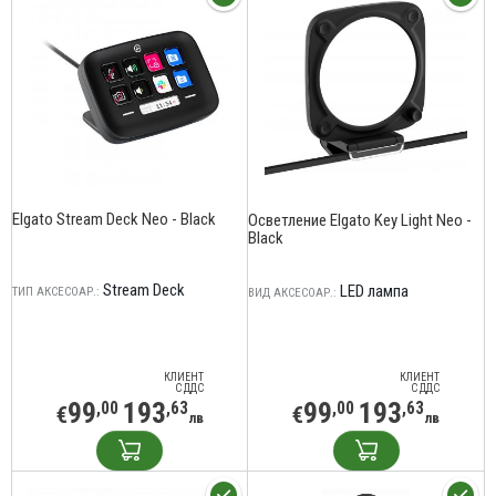
Elgato Stream Deck Neo - Black
Осветление Elgato Key Light Neo -
Black
Stream Deck
LED лампа
ТИП АКСЕСОАР.:
ВИД АКСЕСОАР.:
КЛИЕНТ
КЛИЕНТ
С ДДС
С ДДС
99
193
99
193
,00
,63
,00
,63
€
€
лв
лв