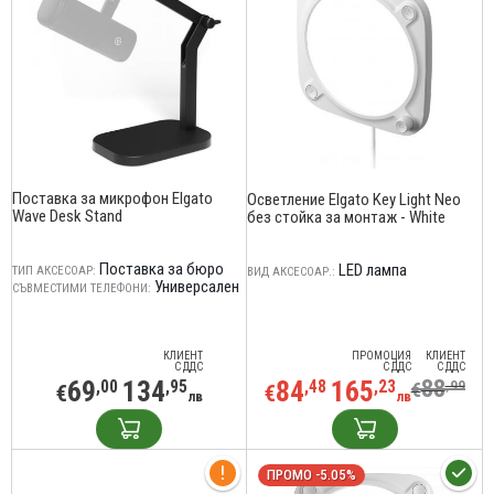
Поставка за микрофон Elgato
Осветление Elgato Key Light Neo
Wave Desk Stand
без стойка за монтаж - White
Поставка за бюро
LED лампа
ТИП АКСЕСОАР:
ВИД АКСЕСОАР.:
Универсален
СЪВМЕСТИМИ ТЕЛЕФОНИ:
КЛИЕНТ
ПРОМОЦИЯ
КЛИЕНТ
С ДДС
С ДДС
С ДДС
69
134
84
165
88
,00
,95
,48
,23
,99
€
€
€
лв
лв
ПРОМО -5.05%