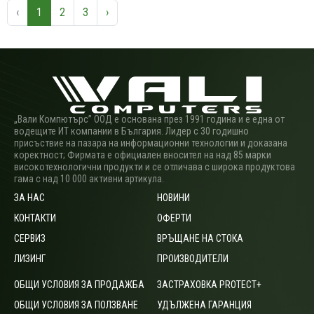
‹
1
2
3
›
„Вали Компютърс” ООД е основана през 1991 година и е една от
водещите ИТ компании в България. Лидер с 30 годишно
присъствие на пазара на информационни технологии и доказана
коректност; Фирмата е официален вносител на над 85 марки
високотехнологични продукти и се отличава с широка продуктова
гама с над 10 000 активни артикула.
ЗА НАС
НОВИНИ
КОНТАКТИ
ОФЕРТИ
СЕРВИЗ
ВРЪЩАНЕ НА СТОКА
ЛИЗИНГ
ПРОИЗВОДИТЕЛИ
ОБЩИ УСЛОВИЯ ЗА ПРОДАЖБА
ЗАСТРАХОВКА PROTECT+
ОБЩИ УСЛОВИЯ ЗА ПОЛЗВАНЕ
УДЪЛЖЕНА ГАРАНЦИЯ