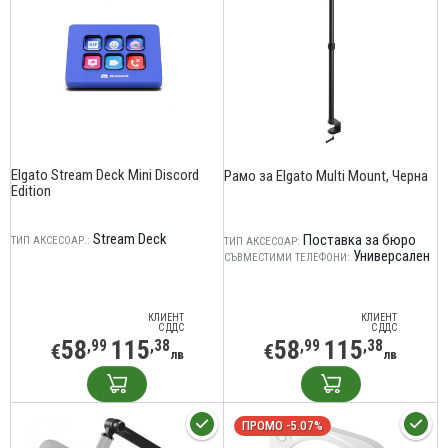
Elgato Stream Deck Mini Discord
Рамо за Elgato Multi Mount, Черна
Edition
Stream Deck
Поставка за бюро
ТИП АКСЕСОАР.:
ТИП АКСЕСОАР:
Универсален
СЪВМЕСТИМИ ТЕЛЕФОНИ:
КЛИЕНТ
КЛИЕНТ
С ДДС
С ДДС
58
115
58
115
,99
,38
,99
,38
€
€
лв
лв
ПРОМО -5.07%