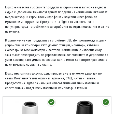
Elgato е известна със своите продукти за стрийминг и запис на видео и
аудио съдържание. Най-популярните продукти на компанията включват
видео кепчърни карти, USB микрофони и звукови интерфейси за
музикални инструменти. Продуктите на Elgato са изключително
популярни сред потребителите за стрийминг на игри, подкастинг и запис
на музика.
В допълнение към продуктите за стрийминг, Elgato произвежда и други
устройства за компютри, като докинг станции, монитори, кабели и
аксесоари за Mac компютри и лаптопи. Компанията е известна също
така със своите продукти за управление на осветлението и устройства за
умни домове, като умните прозорци, които могат да контролират силата
на слънчевата светлина в стаята.
Elgato има силна международно присъствие в няколко държави по
света. Компанията има офиси в Германия, САЩ, Китай и Тайван.
Продуктите на Elgato са налице в най-големите онлайн магазини за
електроника и водещите магазини за компютърна техника.