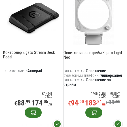
Контролер Elgato Stream Deck
Осветление за стрийм Elgato Light
Pedal
Neo
Gamepad
Осветление
ТИП АКСЕСОАР.:
ТИП АКСЕСОАР:
Универсален
СЪВМЕСТИМИ ТЕЛЕФОНИ:
Осветление за
ТИП АКСЕСОАР:
стрийм
КЛИЕНТ
ПРОМОЦИЯ
КЛИЕНТ
С ДДС
С ДДС
С ДДС
88
174
94
183
99
,99
,05
,00
,84
,00
€
€
€
лв
лв