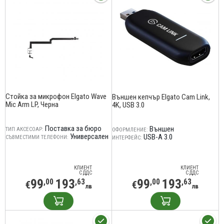
Стойка за микрофон Elgato Wave
Външен кепчър Elgato Cam Link,
Mic Arm LP, Черна
4K, USB 3.0
Поставка за бюро
Външен
ТИП АКСЕСОАР:
ОФОРМЛЕНИЕ:
Универсален
USB-A 3.0
СЪВМЕСТИМИ ТЕЛЕФОНИ:
ИНТЕРФЕЙС:
КЛИЕНТ
КЛИЕНТ
С ДДС
С ДДС
99
193
99
193
,00
,63
,00
,63
€
€
лв
лв