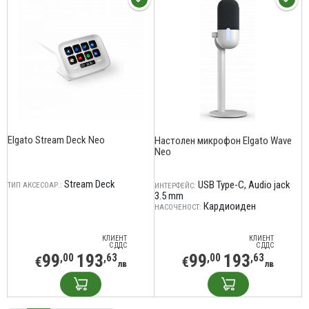
Elgato Stream Deck Neo
Настолен микрофон Elgato Wave
Neo
Stream Deck
USB Type-C
Audio jack
ТИП АКСЕСОАР.:
ИНТЕРФЕЙС:
3.5 mm
Кардиоиден
НАСОЧЕНОСТ:
КЛИЕНТ
КЛИЕНТ
С ДДС
С ДДС
99
193
99
193
,00
,63
,00
,63
€
€
лв
лв