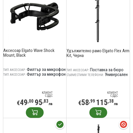
Аксесоар Elgato Wave Shock
Удължително рамо Elgato Flex Arm
Mount, Black
Kit, Черна
Филтър за микрофон
Поставка за бюро
ТИП АКСЕСОАР:
ТИП АКСЕСОАР:
Филтър за микрофон
Универсален
ТИП АКСЕСОАР:
СЪВМЕСТИМИ ТЕЛЕФОНИ:
КЛИЕНТ
КЛИЕНТ
С ДДС
С ДДС
49
95
58
115
,00
,83
,99
,38
€
€
лв
лв