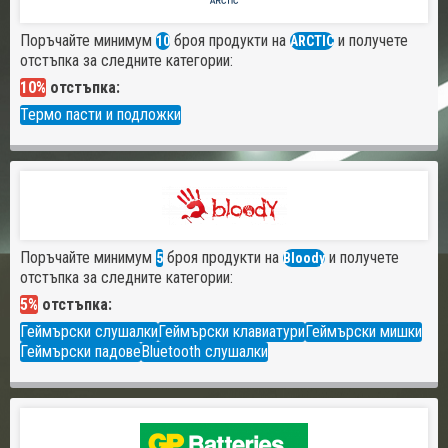
Поръчайте минимум
броя продукти на
и получете
10
ARCTIC
отстъпка за следните категории:
10%
отстъпка:
Термо пасти и подложки
Поръчайте минимум
броя продукти на
и получете
5
Bloody
отстъпка за следните категории:
5%
отстъпка:
Геймърски слушалки
Геймърски клавиатури
Геймърски мишки
Геймърски падове
Bluetooth слушалки