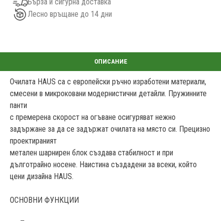
Бърза и сигурна доставка
Лесно връщане до 14 дни
Очилата HAUS са с европейски ръчно изработени материали,
смесени в микроковани модернистични детайли. Пружинните
панти
с премерена скорост на огъване осигуряват нежно
задържане за да се задържат очилата на място си. Прецизно
проектираният
метален шарнирен блок създава стабилност и при
дълготрайно носене. Наистина създадени за всеки, който
цени дизайна HAUS.
ОСНОВНИ ФУНКЦИИ