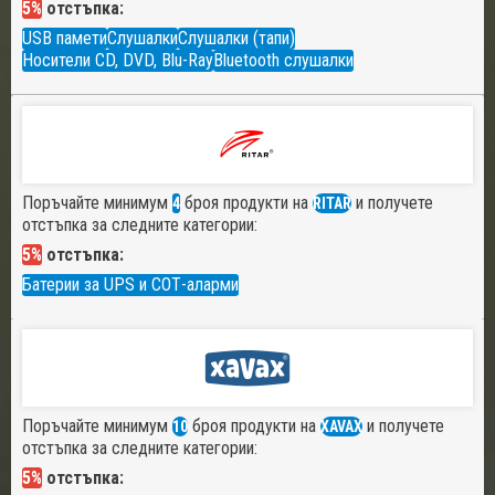
5%
отстъпка:
USB памети
Слушалки
Слушалки (тапи)
Носители CD, DVD, Blu-Ray
Bluetooth слушалки
Поръчайте минимум
броя продукти на
и получете
4
RITAR
отстъпка за следните категории:
5%
отстъпка:
Батерии за UPS и СОТ-аларми
Поръчайте минимум
броя продукти на
и получете
10
XAVAX
отстъпка за следните категории:
5%
отстъпка: