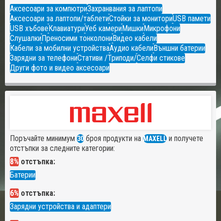
Аксесоари за компютри
Захранвания за лаптопи
Аксесоари за лаптопи/таблети
Стойки за монитори
USB памети
USB хъбове
Клавиатури
Уеб камери
Мишки
Микрофони
Слушалки
Преносими тонколони
Видео кабели
Кабели за мобилни устройства
Аудио кабели
Външни батерии
Зарядни за телефони
Стативи /Триподи/
Селфи стикове
Други фото и видео аксесоари
Поръчайте минимум
броя продукти на
и получете
30
MAXELL
отстъпки за следните категории:
8%
отстъпка:
Батерии
6%
отстъпка:
Зарядни устройства и адаптери