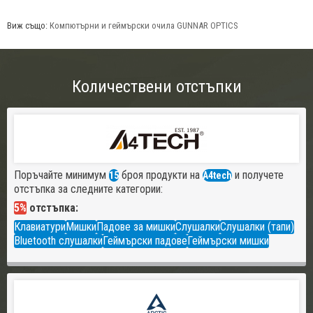
Виж също:
Компютърни и геймърски очила GUNNAR OPTICS
Количествени отстъпки
Поръчайте минимум
броя продукти на
и получете
15
A4tech
отстъпка за следните категории:
5%
отстъпка:
Клавиатури
Мишки
Падове за мишки
Слушалки
Слушалки (тапи)
Bluetooth слушалки
Геймърски падове
Геймърски мишки