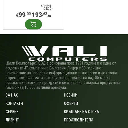
КЛИЕНТ
С ДДС
99
193
,00
,63
€
лв
„Вали Компютърс” ООД е основана през 1991 година и е една от
водещите ИТ компании в България. Лидер с 30 годишно
присъствие на пазара на информационни технологии и доказана
коректност; Фирмата е официален вносител на над 85 марки
високотехнологични продукти и се отличава с широка продуктова
гама с над 10 000 активни артикула.
ЗА НАС
НОВИНИ
КОНТАКТИ
ОФЕРТИ
СЕРВИЗ
ВРЪЩАНЕ НА СТОКА
ЛИЗИНГ
ПРОИЗВОДИТЕЛИ