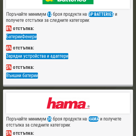
Поръчайте минимум
броя продукти на
и
12
GP BATTERIES
получете отстъпки за следните категории:
8%
отстъпка:
Батерии
Фенери
6%
отстъпка:
Зарядни устройства и адаптери
5%
отстъпка:
Външни батерии
Поръчайте минимум
броя продукти на
и получете
35
HAMA
отстъпка за следните категории:
5%
отстъпка: