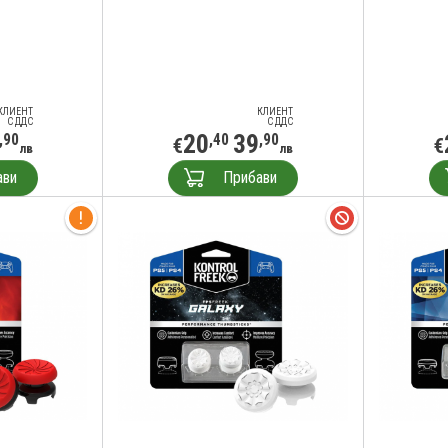
КЛИЕНТ
КЛИЕНТ
С ДДС
С ДДС
20
39
,90
,40
,90
€
€
лв
лв
ави
Прибави