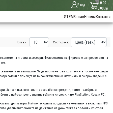
0
€ 0.00
Вход
0.00 лв
STEM
За нас
Новини
Контакти
Покажи:
Сортиране:
зводството на игрови аксесоари. Философията на фирмата е да предоставя на
 им.
и желанията на геймърите. За да постигне това, компанията постоянно следи
а разработени с помощта на висококачествени материали и са произведени с
оари. За тази цел, компанията разработва продукти, които подобряват
отят с най-разпространените гейминг системи, като PlayStation, Xbox и PC.
и клавиатури за игри. Най-популярните продукти на компанията включват FPS
 които увеличават обхвата на движение на джойстика за по-голям контрол