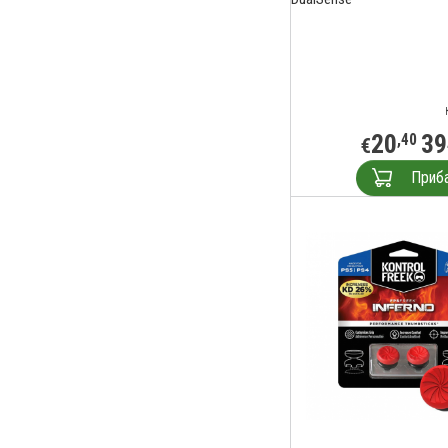
20
39
,40
€
Приб