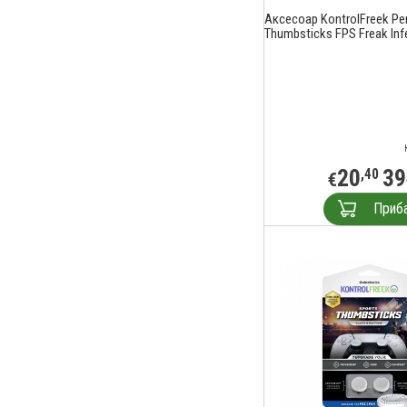
Аксесоар KontrolFreek Pe
Thumbsticks FPS Freak Inf
20
39
,40
€
Приб