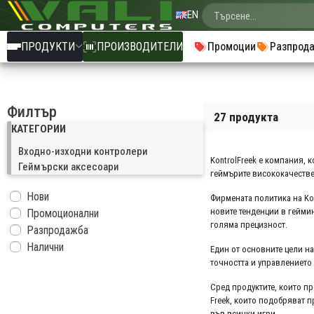
EN
ПРОДУКТИ
ПРОИЗВОДИТЕЛИ
Промоции
Разпрод
Филтър
27 продукта
КАТЕГОРИИ
Входно-изходни контролери
KontrolFreek е компания, 
Геймърски аксесоари
геймърите висококачестве
Нови
Фирмената политика на Kon
новите тенденции в геймин
Промоционални
голяма прецизност.
Разпродажба
Налични
Един от основните цели на
точността и управлението 
Сред продуктите, които пр
Freek, които подобряват п
във всички игри.