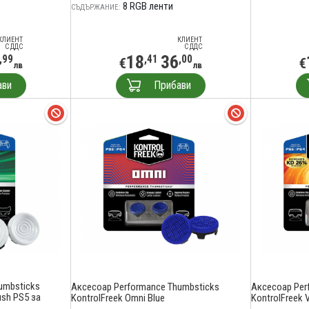
8 RGB ленти
СЪДЪРЖАНИЕ:
КЛИЕНТ
КЛИЕНТ
С ДДС
С ДДС
18
36
,99
,41
,00
€
€
лв
лв
ави
Прибави
umbsticks
Аксесоар Performance Thumbsticks
Аксесоар Per
ush PS5 за
KontrolFreek Omni Blue
KontrolFreek 