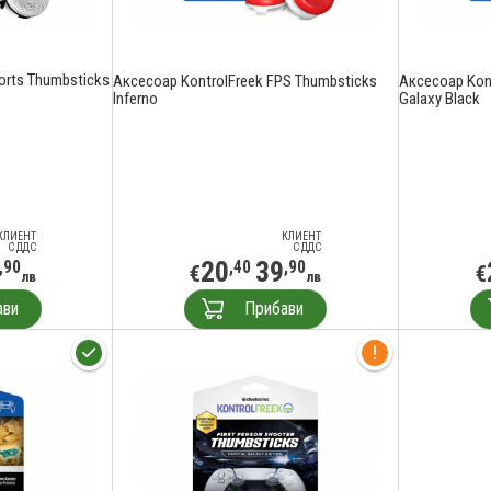
orts Thumbsticks
Аксесоар KontrolFreek FPS Thumbsticks
Аксесоар Kon
Inferno
Galaxy Black
КЛИЕНТ
КЛИЕНТ
С ДДС
С ДДС
20
39
,90
,40
,90
€
€
лв
лв
ави
Прибави