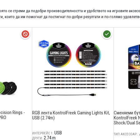
която се стреми да подобри производителността и удобството на игровите аксе
, които да им помогнат да постигнат по-добри резултати и по-голямо удовлетв
cision Rings -
RGB лента KontrolFreek Gaming Lights Kit,
Сменяеми бут
 PRO
USB (2.74m)
KontrolFreek N
Shock/Dual Se
USB
ИНТЕРФЕЙС 1:
ТИП АКСЕСОАР.:
2.74 m
ДРУГИ: