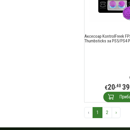
Аксесоар KontrolFreek FP
Thumbsticks за PS5/PS4 P
20
39
,40
€
Приб
‹
1
2
›