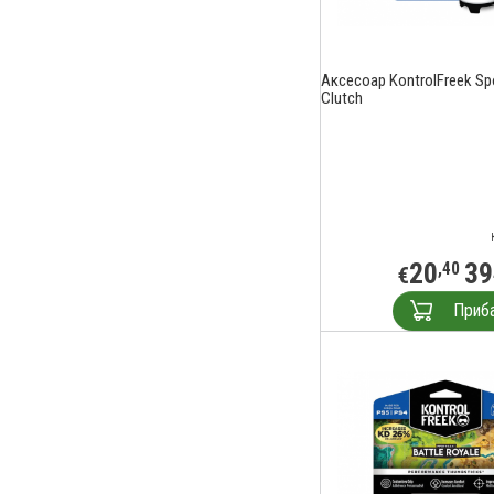
Аксесоар KontrolFreek Sp
Clutch
20
39
,40
€
Приб