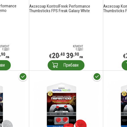
rformance
Аксесоар KontrolFreek Performance
Аксесоар Kon
erno
Thumbsticks FPS Freak Galaxy White
Thumbsticks F
КЛИЕНТ
КЛИЕНТ
С ДДС
С ДДС
20
39
,90
,40
,90
€
€
лв
лв
ави
Прибави