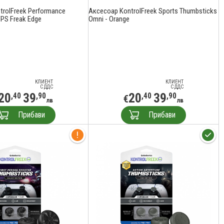
trolFreek Performance
Аксесоар KontrolFreek Sports Thumbsticks
PS Freak Edge
Omni - Orange
КЛИЕНТ
КЛИЕНТ
С ДДС
С ДДС
20
39
20
39
,40
,90
,40
,90
€
лв
лв
Прибави
Прибави