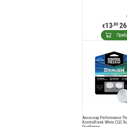
13
26
,80
€
Приб
Аксесоар Performance Th
KontrolFreek White CQC R
DualSense