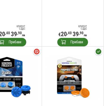
КЛИЕНТ
КЛИЕНТ
С ДДС
С ДДС
20
39
20
39
,40
,90
,40
,90
€
лв
лв
Прибави
Прибави