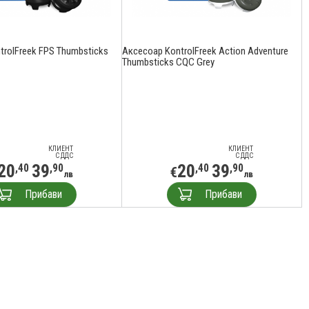
trolFreek FPS Thumbsticks
Аксесоар KontrolFreek Action Adventure
Thumbsticks CQC Grey
КЛИЕНТ
КЛИЕНТ
С ДДС
С ДДС
20
39
20
39
,40
,90
,40
,90
€
лв
лв
Прибави
Прибави