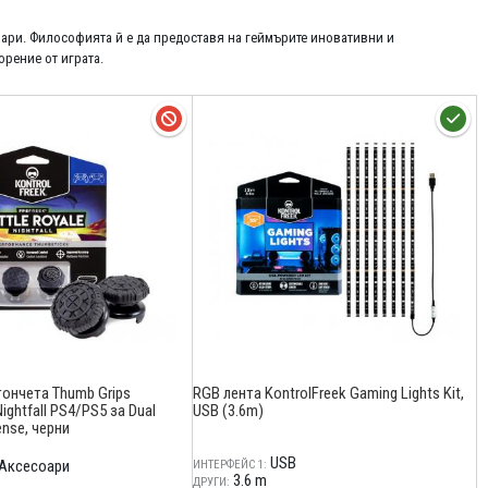
соари. Философията й е да предоставя на геймърите иновативни и
орение от играта.
ончета Thumb Grips
RGB лента KontrolFreek Gaming Lights Kit,
ightfall PS4/PS5 за Dual
USB (3.6m)
nse, черни
USB
Аксесоари
ИНТЕРФЕЙС 1:
3.6 m
ДРУГИ: