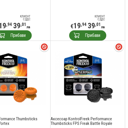
КЛИЕНТ
КЛИЕНТ
С ДДС
С ДДС
19
39
19
39
,94
,01
,94
,01
€
лв
лв
Прибави
Прибави
formance Thumbsticks
Аксесоар KontrolFreek Performance
Vortex
Thumbsticks FPS Freak Battle Royale