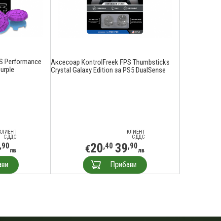
S Performance
Аксесоар KontrolFreek FPS Thumbsticks
urple
Crystal Galaxy Edition за PS5 DualSense
КЛИЕНТ
КЛИЕНТ
С ДДС
С ДДС
20
39
,90
,40
,90
€
лв
лв
ави
Прибави