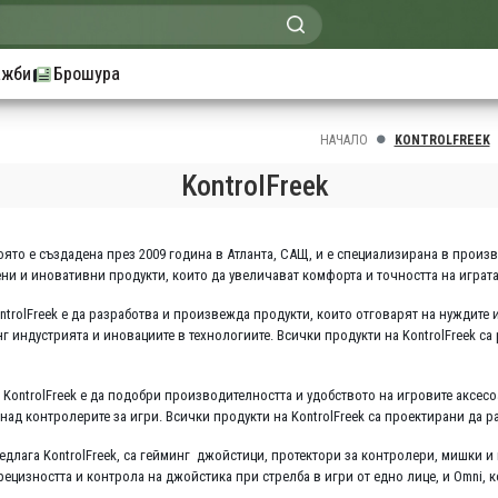
ажби
Брошура
НАЧАЛО
KONTROLFREEK
KontrolFreek
която е създадена през 2009 година в Атланта, САЩ, и е специализирана в прои
ни и иновативни продукти, които да увеличават комфорта и точността на играта
trolFreek е да разработва и произвежда продукти, които отговарят на нуждите 
г индустрията и иновациите в технологиите. Всички продукти на KontrolFreek с
 KontrolFreek е да подобри производителността и удобството на игровите аксес
над контролерите за игри. Всички продукти на KontrolFreek са проектирани да раб
едлага KontrolFreek, са гейминг джойстици, протектори за контролери, мишки 
рецизността и контрола на джойстика при стрелба в игри от едно лице, и Omni,