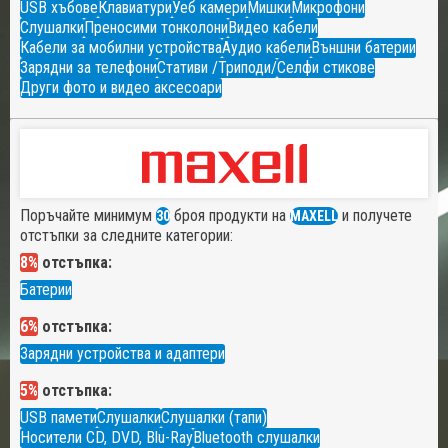
USB хъбове
Клавиатури
Уеб камери
Мишки
Микрофони
Слушалки
Преносими тонколони
Видео кабели
Кабели за мобилни устройства
Аудио кабели
Външни батерии
Зарядни за телефони
Стативи /Триподи/
Селфи стикове
Други фото и видео аксесоари
Поръчайте минимум
броя продукти на
и получете
30
MAXELL
отстъпки за следните категории:
8%
отстъпка:
Батерии
6%
отстъпка:
Зарядни устройства и адаптери
5%
отстъпка:
USB памети
Слушалки
Слушалки (тапи)
Носители CD, DVD, Blu-Ray
Bluetooth слушалки