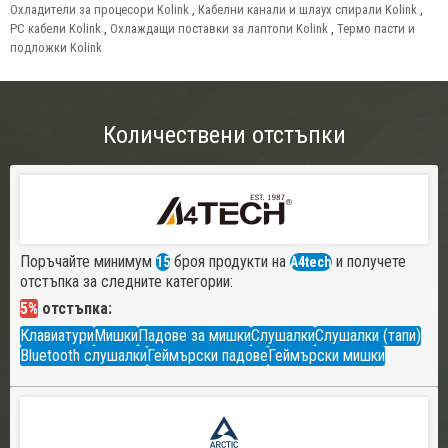
Охладители за процесори Kolink
,
Кабелни канали и шлаух спирали Kolink
,
PC кабели Kolink
,
Охлаждащи поставки за лаптопи Kolink
,
Термо пасти и
подложки Kolink
Количествени отстъпки
Поръчайте минимум
броя продукти на
и получете
15
A4tech
отстъпка за следните категории:
5%
отстъпка:
Клавиатури
Мишки
Падове за мишки
Слушалки
Слушалки (тапи)
Bluetooth слушалки
Геймърски падове
Геймърски мишки