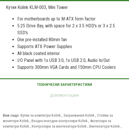
Кутия Kolink KLM-003, Mini Tower
For motherboards up to M-ATX form factor
5.25 Drive Bay, with space for 2 x 3.5 HDD's or 3 x 2.5
SSD's
One pre-installed 80mm fan
Supports ATX Power Supplies
All black coated interior
I/O Panel with 1x USB 3.0, 1x USB 2.0, Audio In/Out
Supports 300mm VGA Cards and 150mm CPU Coolers
Виж също:
Кутии за компютри Kolink
,
Захранвания Kolink
,
Стойки за
монитори Kolink
,
Входно-изходни контролери Kolink
,
Аксесоари за
компютри Kolink
,
Контролери за вентилатори Kolink
,
Вентилатори Kolink
,