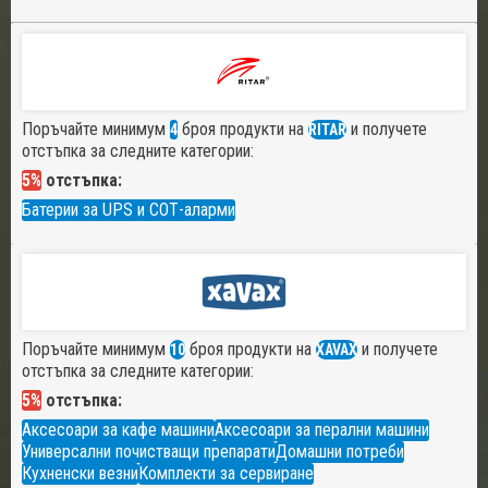
Поръчайте минимум
броя продукти на
и получете
4
RITAR
отстъпка за следните категории:
5%
отстъпка:
Батерии за UPS и СОТ-аларми
Поръчайте минимум
броя продукти на
и получете
10
XAVAX
отстъпка за следните категории:
5%
отстъпка:
Аксесоари за кафе машини
Аксесоари за перални машини
Универсални почистващи препарати
Домашни потреби
Кухненски везни
Комплекти за сервиране