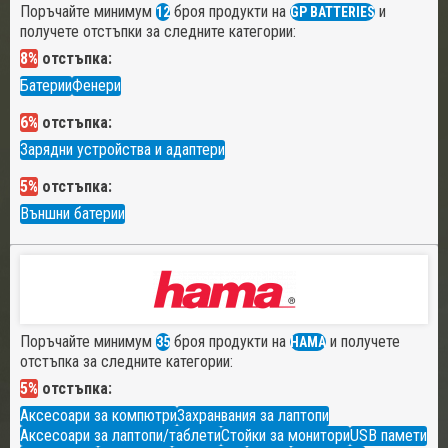
Поръчайте минимум
броя продукти на
и
12
GP BATTERIES
получете отстъпки за следните категории:
8%
отстъпка:
Батерии
Фенери
6%
отстъпка:
Зарядни устройства и адаптери
5%
отстъпка:
Външни батерии
Поръчайте минимум
броя продукти на
и получете
35
HAMA
отстъпка за следните категории:
5%
отстъпка:
Аксесоари за компютри
Захранвания за лаптопи
Аксесоари за лаптопи/таблети
Стойки за монитори
USB памети