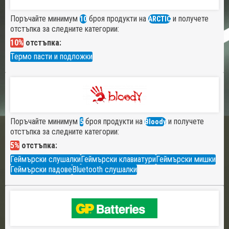
Поръчайте минимум
броя продукти на
и получете
10
ARCTIC
отстъпка за следните категории:
10%
отстъпка:
Термо пасти и подложки
Поръчайте минимум
броя продукти на
и получете
5
Bloody
отстъпка за следните категории:
5%
отстъпка:
Геймърски слушалки
Геймърски клавиатури
Геймърски мишки
Геймърски падове
Bluetooth слушалки