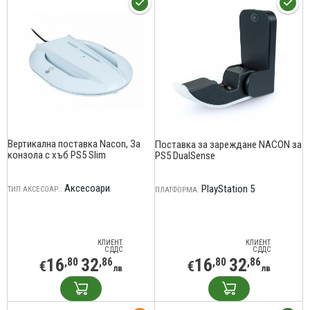
Вертикална поставка Nacon, За
Поставка за зареждане NACON за
конзола с хъб PS5 Slim
PS5 DualSense
Аксесоари
PlayStation 5
ТИП АКСЕСОАР.:
ПЛАТФОРМА:
КЛИЕНТ
КЛИЕНТ
С ДДС
С ДДС
16
32
16
32
,80
,86
,80
,86
€
€
лв
лв