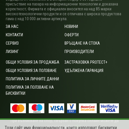
присъствие на пазара на информационни технологии и доказана
коректност; Фирмата е официален вносител на над 85 марки
високотехнологични продукти и се отличава с широка продуктова
гама с над 10 000 активни артикула.
ЗА НАС
НОВИНИ
КОНТАКТИ
ОФЕРТИ
СЕРВИЗ
ВРЪЩАНЕ НА СТОКА
ЛИЗИНГ
ПРОИЗВОДИТЕЛИ
ОБЩИ УСЛОВИЯ ЗА ПРОДАЖБА
ЗАСТРАХОВКА PROTECT+
ОБЩИ УСЛОВИЯ ЗА ПОЛЗВАНЕ
УДЪЛЖЕНА ГАРАНЦИЯ
ПОЛИТИКА ЗА ЛИЧНИТЕ ДАННИ
ПОЛИТИКА ЗА ПОЛЗВАНЕ НА
БИСКВИТКИ
При възникване на спор, свързан с покупка онлайн можете да
ползвате сайта
ОРС
.
Този сайт има функционалности, които използват бисквитки.