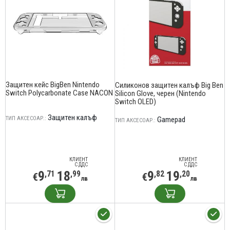
Защитен кейс BigBen Nintendo
Силиконов защитен калъф Big Ben
Switch Polycarbonate Case NACON
Silicon Glove, черен (Nintendo
Switch OLED)
Защитен калъф
ТИП АКСЕСОАР.:
Gamepad
ТИП АКСЕСОАР.:
КЛИЕНТ
КЛИЕНТ
С ДДС
С ДДС
9
18
9
19
,71
,99
,82
,20
€
€
лв
лв