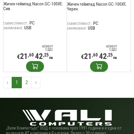
Жичен геймпад Nacon GC-100XF,
Жичен геймпад Nacon GC-100XF,
Сив
Черен
PC
PC
СЪВМЕСТИМОСТ.:
СЪВМЕСТИМОСТ.:
USB
USB
ЗАХРАНВАНЕ:
ЗАХРАНВАНЕ:
КЛИЕНТ
КЛИЕНТ
С ДДС
С ДДС
21
42
21
42
,60
,25
,60
,25
€
€
лв
лв
‹
1
2
›
„Вали Компютърс” ООД е основана през 1991 година и е една от
водещите ИТ компании в България. Лидер с 30 годишно