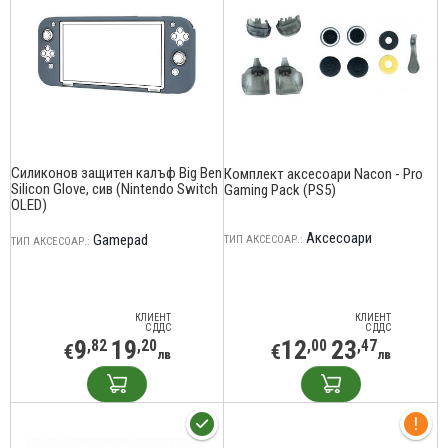
Силиконов защитен калъф Big Ben
Комплект аксесоари Nacon - Pro
Silicon Glove, сив (Nintendo Switch
Gaming Pack (PS5)
OLED)
Аксесоари
Gamepad
ТИП АКСЕСОАР.:
ТИП АКСЕСОАР.:
КЛИЕНТ
КЛИЕНТ
С ДДС
С ДДС
9
19
12
23
,82
,20
,00
,47
€
€
лв
лв