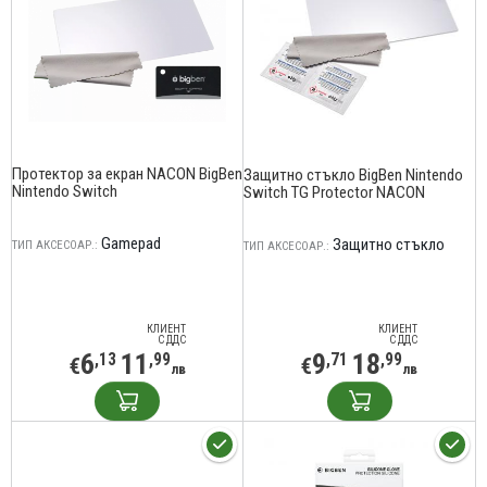
Протектор за екран NACON BigBen
Защитно стъкло BigBen Nintendo
Nintendo Switch
Switch TG Protector NACON
Gamepad
Защитно стъкло
ТИП АКСЕСОАР.:
ТИП АКСЕСОАР.:
КЛИЕНТ
КЛИЕНТ
С ДДС
С ДДС
6
11
9
18
,13
,99
,71
,99
€
€
лв
лв