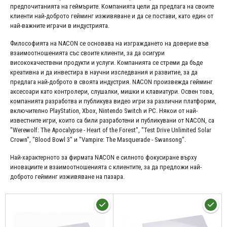
предпочитанията на геймърите. Компанията цели да предлага на своите
клиенти най-доброто гейминг изживяване и да се постави, като един от
най-важните играчи в индустрията.
Философията на NACON се основава на изграждането на доверие във
взаимоотношенията със своите клиенти, за да осигури
висококачествени продукти и услуги. Компанията се стреми да бъде
креативна и да инвестира в научни изследвания и развитие, за да
предлага най-доброто в своята индустрия. NACON произвежда гейминг
аксесоари като контролери, слушалки, мишки и клавиатури. Освен това,
компанията разработва и публикува видео игри за различни платформи,
включително PlayStation, Xbox, Nintendo Switch и PC. Някои от най-
известните игри, които са били разработени и публикувани от NACON, са
"Werewolf: The Apocalypse - Heart of the Forest", "Test Drive Unlimited Solar
Crown", "Blood Bowl 3" и "Vampire: The Masquerade - Swansong".
Най-характерното за фирмата NACON е силното фокусиране върху
иновациите и взаимоотношенията с клиентите, за да предложи най-
доброто гейминг изживяване на пазара.