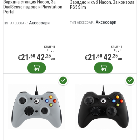
Зарядна станция Nacon, За
Зарядно и хъб Nacon, За конзола
DualSense падове и Playstation
PS5 Slim
Portal
Аксесоари
Аксесоари
ТИП АКСЕСОАР.:
ТИП АКСЕСОАР.:
КЛИЕНТ
КЛИЕНТ
С ДДС
С ДДС
21
42
21
42
,60
,25
,60
,25
€
€
лв
лв