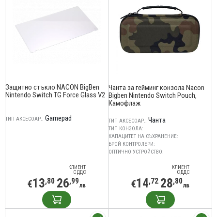
Защитно стъкло NACON BigBen
Чанта за гейминг конзола Nacon
Nintendo Switch TG Force Glass V2
Bigben Nintendo Switch Pouch,
Камофлаж
Gamepad
ТИП АКСЕСОАР.:
Чанта
ТИП АКСЕСОАР.:
ТИП КОНЗОЛА:
КАПАЦИТЕТ НА СЪХРАНЕНИЕ:
БРОЙ КОНТРОЛЕРИ:
ОПТИЧНО УСТРОЙСТВО:
КЛИЕНТ
КЛИЕНТ
С ДДС
С ДДС
13
26
14
28
,80
,99
,72
,80
€
€
лв
лв