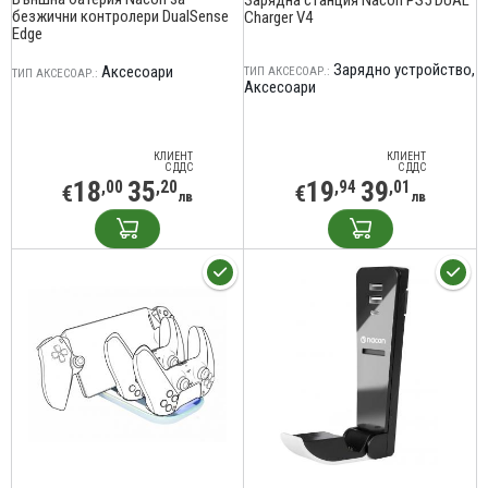
Зарядна станция Nacon PS5 DUAL
безжични контролери DualSense
Charger V4
Edge
Заряднo устройствo
Аксесоари
ТИП АКСЕСОАР.:
ТИП АКСЕСОАР.:
Аксесоари
КЛИЕНТ
КЛИЕНТ
С ДДС
С ДДС
18
35
19
39
,00
,20
,94
,01
€
€
лв
лв