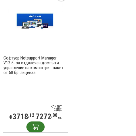
Софтуер Netsupport Manager
V.12.5- за отдалечен достъп и
управление на компютри - пакет
от 50 бр. лиценза
КЛИЕНТ
С ДДС
3718
7272
,12
,00
€
лв