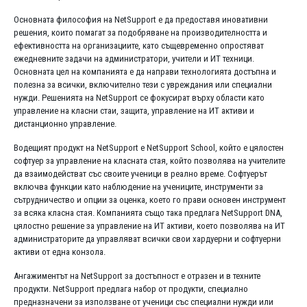
Основната философия на NetSupport е да предоставя иновативни
решения, които помагат за подобряване на производителността и
ефективността на организациите, като същевременно опростяват
ежедневните задачи на администратори, учители и ИТ техници.
Основната цел на компанията е да направи технологията достъпна и
полезна за всички, включително тези с увреждания или специални
нужди. Решенията на NetSupport се фокусират върху области като
управление на класни стаи, защита, управление на ИТ активи и
дистанционно управление.
Водещият продукт на NetSupport е NetSupport School, който е цялостен
софтуер за управление на класната стая, който позволява на учителите
да взаимодействат със своите ученици в реално време. Софтуерът
включва функции като наблюдение на учениците, инструменти за
сътрудничество и опции за оценка, което го прави основен инструмент
за всяка класна стая. Компанията също така предлага NetSupport DNA,
цялостно решение за управление на ИТ активи, което позволява на ИТ
администраторите да управляват всички свои хардуерни и софтуерни
активи от една конзола.
Ангажиментът на NetSupport за достъпност е отразен и в техните
продукти. NetSupport предлага набор от продукти, специално
предназначени за използване от ученици със специални нужди или