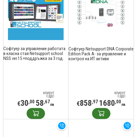
Софтуер за управление работата
Софтуер Netsupport DNA Corporate
в класна стая Netsupport school
Edition Pack A- за упрaвление и
NSS ver.15 +поддръжка за 3 год.
контрол на ИТ активи
КЛИЕНТ
КЛИЕНТ
С ДДС
С ДДС
30
58
858
1680
,00
,67
,97
,00
€
€
лв
лв