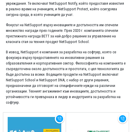
увреждания. Те включват NetSupport Notify, който предоставя известия
в реално време на учениците, и NetSupport Protect, който осигурява
сигурна среда, в която учениците да учат.
Фокусът на NetSupport върху иновациите и достъпността им спечели
множество награди през годините. През 2020 г. компанията спечели
престижната награда BETT за най-добро решение за управление на
класната стая за техния продукт NetSupport School.
В извод, NetSupport е компания за разработка на софтуер, която се
фокусира върху предоставянето на иновативни решения за
образователния и корпоративния сектор. Философията на компанията е
съсредоточена около достъпността и простотата, с цел технологията да
бъде достъпна за всеки. Водещите продукти на NetSupport включват
NetSupport School и NetSupport DNA, с набор от други решения,
предназначени да отговорят на специфичните нужди на различни
организации. Техният ангажимент към иновациите, достъпността и
устойчивостта ги превърнаха в лидер в индустрията за разработка на
софтуер.