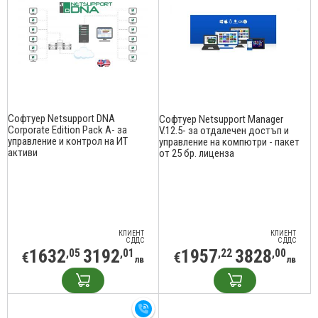
Софтуер Netsupport DNA
Софтуер Netsupport Manager
Corporate Edition Pack A- за
V.12.5- за отдалечен достъп и
упрaвление и контрол на ИТ
управление на компютри - пакет
активи
от 25 бр. лиценза
КЛИЕНТ
КЛИЕНТ
С ДДС
С ДДС
1632
3192
1957
3828
,05
,01
,22
,00
€
€
лв
лв