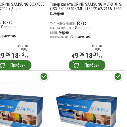
 ORINK SAMSUNG SCX4300,
Тонер касета ORINK SAMSUNG MLT-D101S,
2000 k.,Черен
CSX-3400/3405/ML-2160/2162/2165, 1500
k.,Черен
Тонер
Тонер
:
ТИП КОНСУМАТИВ:
Samsung
Samsung
:
МАРКА ПРИНТЕР:
Черен
ЦВЯТ:
ъвместим
Съвместим
КОНСУМАТИВ:
КЛИЕНТ
КЛИЕНТ
С ДДС
С ДДС
9
18
9
18
,26
,12
,36
,31
€
€
лв
лв
Прибави
Прибави