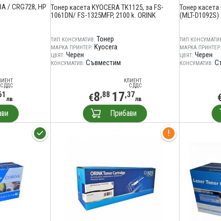
8A / CRG728, HP
Тонер касета KYOCERA TK1125, за FS-
Тонер касета
1061DN/ FS-1325MFP, 2100 k. ORINK
(MLT-D1092S) 
Тонер
ТИП КОНСУМАТИВ:
ТИП КОНСУМАТИВ
Kyocera
МАРКА ПРИНТЕР:
МАРКА ПРИНТЕР
Черен
Черен
ЦВЯТ:
ЦВЯТ:
Съвместим
С
КОНСУМАТИВ:
КОНСУМАТИВ:
ЛИЕНТ
КЛИЕНТ
С ДДС
С ДДС
8
17
61
,88
,37
€
лв
лв
ави
Прибави