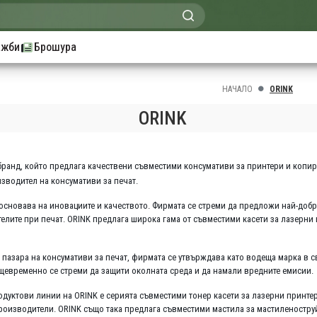
ажби
Брошура
НАЧАЛО
ORINK
ORINK
анд, който предлага качествени съвместими консумативи за принтери и копирни
зводител на консумативи за печат.
основава на иновациите и качеството. Фирмата се стреми да предложи най-добр
лите при печат. ORINK предлага широка гама от съвместими касети за лазерни 
 пазара на консумативи за печат, фирмата се утвърждава като водеща марка в 
ъщевременно се стреми да защити околната среда и да намали вредните емисии.
одуктови линии на ORINK е серията съвместими тонер касети за лазерни принтер
 производители. ORINK също така предлага съвместими мастила за мастиленостру