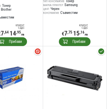
Тонер
ТИП КОНСУМАТИВ:
Samsung
Тонер
МАРКА ПРИНТЕР:
:
Черен
Brother
ЦВЯТ:
:
Съвместим
КОНСУМАТИВ:
ъвместим
КЛИЕНТ
КЛИЕНТ
С ДДС
С ДДС
7
14
7
15
,64
,95
,75
,16
€
€
лв
лв
Прибави
Прибави