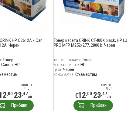
 ORINK HP Q2612A / Can
Тонер касета ORINK CF400X black, HP LJ
12A, Черен
PRO MFP M252/277, 2800 k. Черен
Тонер
Тонер
:
ТИП КОНСУМАТИВ:
Canon
HP
HP
:
МАРКА ПРИНТЕР:
Черен
ЦВЯТ:
ъвместим
Съвместим
КОНСУМАТИВ:
КЛИЕНТ
КЛИЕНТ
С ДДС
С ДДС
12
23
12
23
,00
,47
,00
,47
€
лв
лв
Прибави
Прибави