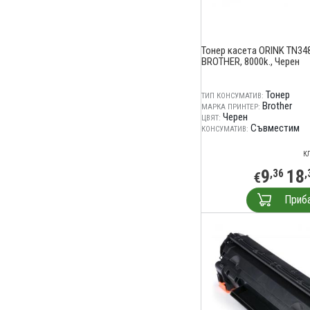
Тонер касета ORINK TN34
BROTHER, 8000k., Черен
Тонер
ТИП КОНСУМАТИВ:
Brother
МАРКА ПРИНТЕР:
Черен
ЦВЯТ:
Съвместим
КОНСУМАТИВ:
К
9
18
,36
,
€
Приб