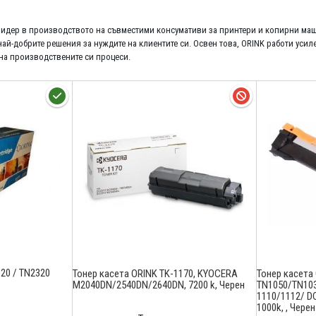
 лидер в производството на съвместими консумативи за принтери и копирни ма
най-добрите решения за нуждите на клиентите си. Освен това, ORINK работи усил
на производствените си процеси.
20 / TN2320
Тонер касета ORINK TK-1170, KYOCERA
Тонер касета
M2040DN/2540DN/2640DN, 7200 k, Черен
TN1050/TN103
1110/1112/ D
1000k, , Черен