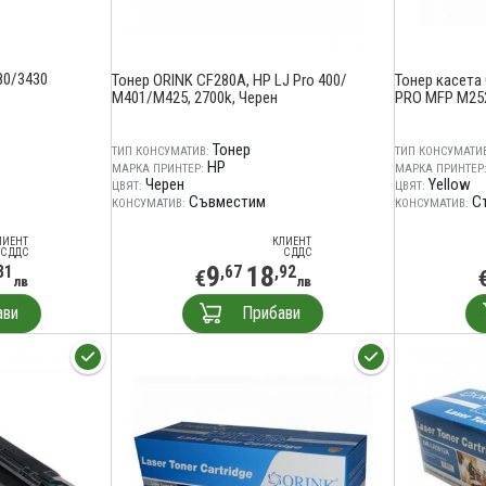
80/3430
Тонер ORINK CF280A, HP LJ Pro 400/
Тонер касета 
M401/M425, 2700k, Черен
PRO MFP M252
Тонер
ТИП КОНСУМАТИВ:
ТИП КОНСУМАТИВ
HP
МАРКА ПРИНТЕР:
МАРКА ПРИНТЕР
Черен
Yellow
ЦВЯТ:
ЦВЯТ:
Съвместим
С
КОНСУМАТИВ:
КОНСУМАТИВ:
ЛИЕНТ
КЛИЕНТ
С ДДС
С ДДС
9
18
31
,67
,92
€
лв
лв
ави
Прибави