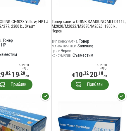
ORINK CF402X Yellow, HP LJ
Тонер касета ORINK SAMSUNG MLT-D111L,
/277, 2300 k., Жълт
M2020/M2022/M2070/M2026, 1800 k.,
Черен
Тонер
Тонер
:
ТИП КОНСУМАТИВ:
HP
Samsung
:
МАРКА ПРИНТЕР:
Черен
ЦВЯТ:
ъвместим
Съвместим
КОНСУМАТИВ:
КЛИЕНТ
КЛИЕНТ
С ДДС
С ДДС
9
19
10
20
,82
,20
,32
,18
€
€
лв
лв
Прибави
Прибави