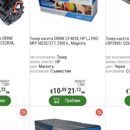
а ORINK
Тонер касета ORINK CF403X, HP LJ PRO
Тонер касета
CE285A,
MFP M252/277, 2300 k., Magenta
LBP2900/ Q26
Тонер
ТИП КОНСУМАТИВ:
ТИП КОНСУМАТИВ
HP
МАРКА ПРИНТЕР:
МАРКА ПРИНТЕР
Магента
Черен
ЦВЯТ:
ЦВЯТ:
Съвместим
С
КОНСУМАТИВ:
КОНСУМАТИВ:
КЛИЕНТ
КЛИЕНТ
С ДДС
С ДДС
10
21
,72
,80
,12
€
€
лв
лв
ави
Прибави