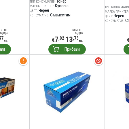
Тонер
ТИП КОНСУМАТИВ:
Kyocera
МАРКА ПРИНТЕР:
ТИП КОНСУМАТИВ
Черен
ЦВЯТ:
МАРКА ПРИНТЕР
Съвместим
Черен
КОНСУМАТИВ:
ЦВЯТ:
С
КОНСУМАТИВ:
ЛИЕНТ
КЛИЕНТ
С ДДС
С ДДС
7
13
57
,02
,73
€
лв
лв
ави
Прибави