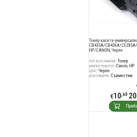
Тонер касета-универсалн
CB435A/CB436A/CE285A/
HP/CANON, Черен
Тонер
ТИП КОНСУМАТИВ:
Canon
HP
МАРКА ПРИНТЕР:
Черен
ЦВЯТ:
Съвместим
КОНСУМАТИВ:
10
20
,60
€
Приб