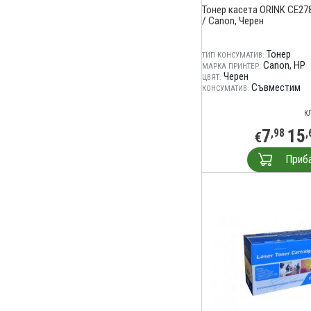
Тонер касета ORINK CE27
/ Canon, Черен
Тонер
ТИП КОНСУМАТИВ:
Canon
HP
МАРКА ПРИНТЕР:
Черен
ЦВЯТ:
Съвместим
КОНСУМАТИВ:
К
7
15
,98
,
€
Приб