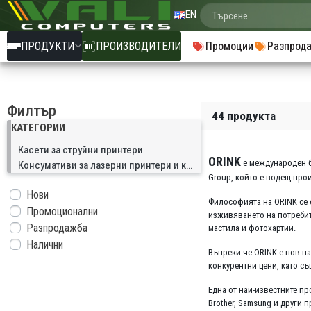
EN
ПРОДУКТИ
ПРОИЗВОДИТЕЛИ
Промоции
Разпрод
Филтър
44 продукта
КАТЕГОРИИ
Касети за струйни принтери
ORINK
е международен бр
Консумативи за лазерни принтери и копири
Group, който е водещ прои
Нови
Философията на ORINK се 
Промоционални
изживяването на потребите
Разпродажба
мастила и фотохартии.
Налични
Въпреки че ORINK е нов на
конкурентни цени, като с
Една от най-известните пр
Brother, Samsung и други