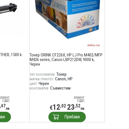
THER, 1500 k.
Тонер ORINK CF226X, HP LJ Pro M402/MFP
M426 series, Canon LBP212DW, 9000 k,
Черен
Тонер
ТИП КОНСУМАТИВ:
Canon
HP
МАРКА ПРИНТЕР:
Черен
ЦВЯТ:
Съвместим
КОНСУМАТИВ:
КЛИЕНТ
КЛИЕНТ
С ДДС
С ДДС
12
23
,47
,02
,52
€
лв
лв
ави
Прибави