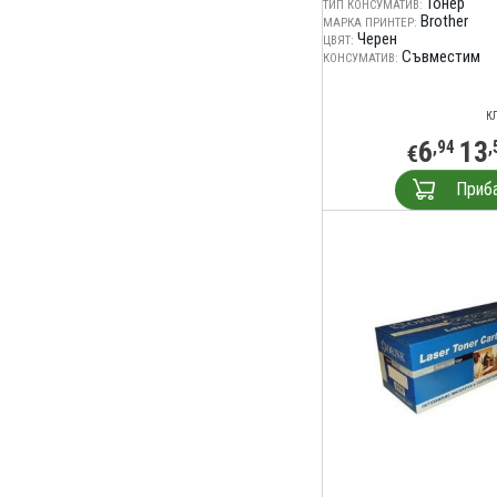
Тонер
ТИП КОНСУМАТИВ:
Brother
МАРКА ПРИНТЕР:
Черен
ЦВЯТ:
Съвместим
КОНСУМАТИВ:
К
6
13
,94
,
€
Приб