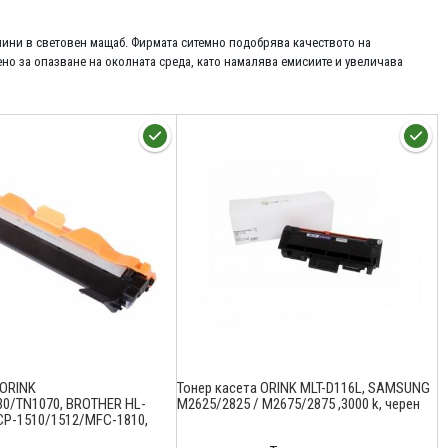
шини в световен мащаб. Фирмата ситемно подобрява качеството на
ено за опазване на околната среда, като намалява емисиите и увеличава
 ORINK
Тонер касета ORINK MLT-D116L, SAMSUNG
0/TN1070, BROTHER HL-
M2625/2825 / M2675/2875 ,3000 k, черен
CP-1510/1512/MFC-1810,