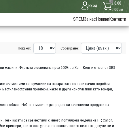
0
€ 0.00
Вход
0.00 лв
STEM
За нас
Новини
Контакти
Покажи:
Сортиране:
 машини. Фирмата е основана през 2009 г. в Хонг Конг и е част от ORS
ите съвместими консумативи на пазара, като по този начин подобри
и мастиленоструйни принтери, както и други консумативи като тонери,
своята област. Нейната мисия е да предложи качествени продукти на
и. Тези касети са съвместими с много популярни модели на HP, Canon,
йни принтери, които осигуряват висококачествен печат на документи и