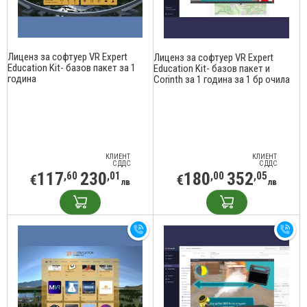
Лиценз за софтуер VR Expert
Лиценз за софтуер VR Expert
Education Kit- базов пакет за 1
Education Kit- базов пакет и
година
Corinth за 1 година за 1 бр очила
КЛИЕНТ
КЛИЕНТ
С ДДС
С ДДС
117
230
180
352
,60
,01
,00
,05
€
€
лв
лв