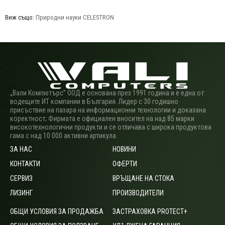
Виж също:
Природни науки CELESTRON
„Вали Компютърс” ООД е основана през 1991 година и е една от
водещите ИТ компании в България. Лидер с 30 годишно
присъствие на пазара на информационни технологии и доказана
коректност; Фирмата е официален вносител на над 85 марки
високотехнологични продукти и се отличава с широка продуктова
гама с над 10 000 активни артикула.
ЗА НАС
НОВИНИ
КОНТАКТИ
ОФЕРТИ
СЕРВИЗ
ВРЪЩАНЕ НА СТОКА
ЛИЗИНГ
ПРОИЗВОДИТЕЛИ
ОБЩИ УСЛОВИЯ ЗА ПРОДАЖБА
ЗАСТРАХОВКА PROTECT+