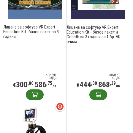
Лиценз за софтуер VR Expert
Лиценз за софтуер VR Expert
Education Kit- базов пакет за 3
Education Kit - базов пакет и
години
Corinth за 3 години за 1 бр. VR
очила
КЛИЕНТ
КЛИЕНТ
С ДДС
С ДДС
300
586
444
868
,00
,75
,00
,39
€
€
лв
лв