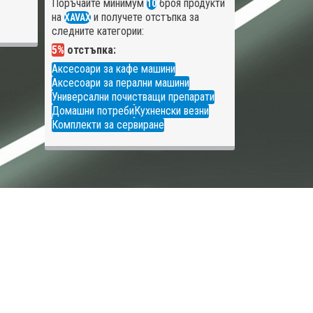
Поръчайте минимум
броя продукти
10
на
и получете отстъпка за
XAVAX
следните категории:
5%
отстъпка:
Аксесоари за кафе машини
Аксесоари за перални машини
Универсални почистващи препарати
Домашни потреби
Кухненски везни
Комплекти за сервиране