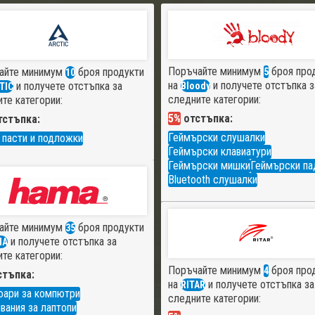
Поръчайте минимум
броя про
айте минимум
броя продукти
5
10
на
и получете отстъпка з
и получете отстъпка за
Bloody
TIC
следните категории:
те категории:
5%
отстъпка:
стъпка:
Геймърски слушалки
 пасти и подложки
Геймърски клавиатури
Геймърски мишки
Геймърски па
Bluetooth слушалки
айте минимум
броя продукти
35
и получете отстъпка за
MA
те категории:
Поръчайте минимум
броя про
4
тъпка:
на
и получете отстъпка за
RITAR
оари за компютри
следните категории:
вания за лаптопи