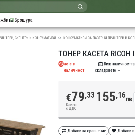
ажби
Брошура
РИНТЕРИ, СКЕНЕРИ И КОНСУМАТИВИ
КОНСУМАТИВИ ЗА ЛАЗЕРНИ ПРИНТЕРИ И КОП
ТОНЕР КАСЕТА RICOH I
не е в
Виж наличността
наличност
складовете
79
155
,33
,16
€
лв
Клиент
с ДДС
Добави за сравнение
Добави в