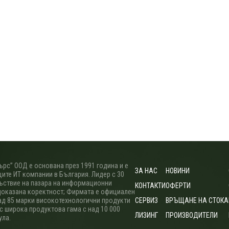
рс” ООД е основана през 1991 година и е
ЗА НАС
НОВИНИ
ите ИТ компании в България. Лидер с 30
ъствие на пазара на информационни
КОНТАКТИ
ОФЕРТИ
доказана коректност; Фирмата е официален
ад 85 марки високотехнологични продукти
СЕРВИЗ
ВРЪЩАНЕ НА СТОКА
 с широка продуктова гама с над 10 000
ЛИЗИНГ
ПРОИЗВОДИТЕЛИ
ула.