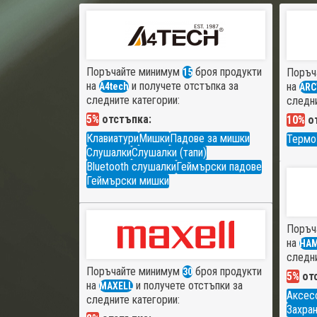
Поръчайте минимум
броя продукти
Поръч
15
на
и получете отстъпка за
на
A4tech
ARC
следните категории:
следни
5%
отстъпка:
10%
от
Клавиатури
Мишки
Падове за мишки
Термо
Слушалки
Слушалки (тапи)
Bluetooth слушалки
Геймърски падове
Геймърски мишки
Поръч
на
HA
следни
Поръчайте минимум
броя продукти
30
5%
отс
на
и получете отстъпки за
MAXELL
Аксес
следните категории:
Захран