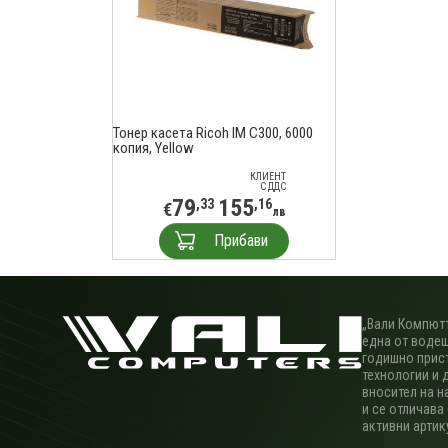
Тонер касета Ricoh IM C300, 6000
копия, Yellow
КЛИЕНТ
С ДДС
79
155
,33
,16
€
лв
Прибави
„Вали Компютъ
една от водещ
годишно прис
технологии и 
вносител на н
и се отличава
активни артик