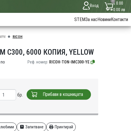
0
€ 0.00
Вход
0.00 лв
STEM
За нас
Новини
Контакти
ИРИ
RICOH
M C300, 6000 КОПИЯ, YELLOW
 по
Реф. номер:
RICOH-TON-IMC300-YE
Прибави в кошницата
бр.
 любими
Запитване
Принтирай