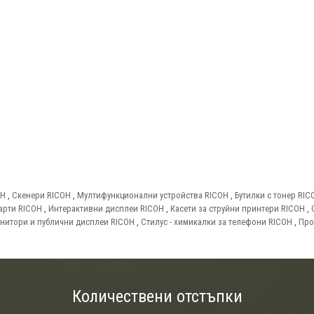
OH
,
Скенери RICOH
,
Мултифункционални устройства RICOH
,
Бутилки с тонер RIC
арти RICOH
,
Интерактивни дисплеи RICOH
,
Касети за струйни принтери RICOH
,
нитори и публични дисплеи RICOH
,
Стилус - химикалки за телефони RICOH
,
Про
Количествени отстъпки