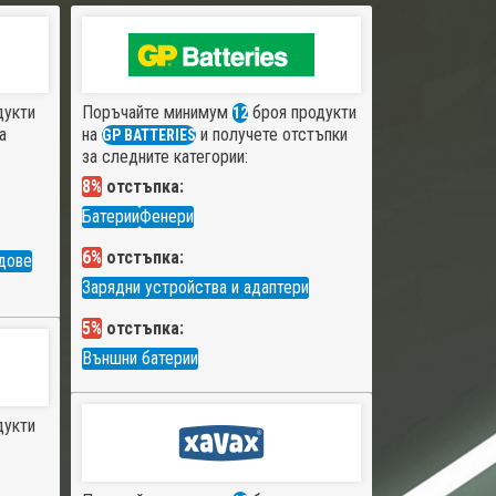
дукти
Поръчайте минимум
броя продукти
12
а
на
и получете отстъпки
GP BATTERIES
за следните категории:
8%
отстъпка:
Батерии
Фенери
6%
отстъпка:
дове
Зарядни устройства и адаптери
5%
отстъпка:
Външни батерии
дукти