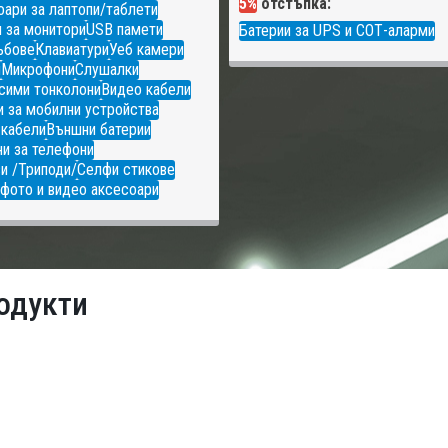
5%
отстъпка:
ари за лаптопи/таблети
 за монитори
USB памети
Батерии за UPS и СОТ-аларми
ъбове
Клавиатури
Уеб камери
и
Микрофони
Слушалки
сими тонколони
Видео кабели
 за мобилни устройства
 кабели
Външни батерии
и за телефони
и /Триподи/
Селфи стикове
фото и видео аксесоари
одукти