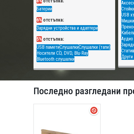
8%
отстъпка:
Аксесо
Батерии
Стойки
USB х
6%
отстъпка:
Мишк
Прено
Зарядни устройства и адаптери
Кабели
Аудио
5%
отстъпка:
Зарядн
USB памети
Слушалки
Слушалки (тапи)
Статив
Носители CD, DVD, Blu-Ray
Други 
Bluetooth слушалки
Последно разгледани пр