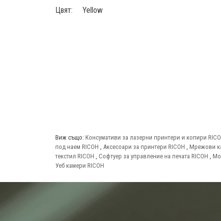
Цвят: Yellow
Виж също:
Консумативи за лазерни принтери и копири RIC
под наем RICOH
,
Аксесоари за принтери RICOH
,
Мрежови к
текстил RICOH
,
Софтуер за управление на печата RICOH
,
Мо
Уеб камери RICOH