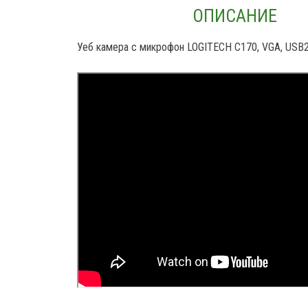
ОПИСАНИЕ
Уеб камера с микрофон LOGITECH C170, VGA, USB2