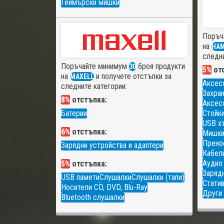
Геймърски мишки
Поръч
на
HA
следни
Поръчайте минимум
броя продукти
30
5%
отс
на
и получете отстъпки за
MAXELL
Аксес
следните категории:
Захран
8%
отстъпка:
Аксесо
Батерии
Стойки
USB х
6%
отстъпка:
Мишк
Прено
Зарядни устройства и адаптери
Кабели
Аудио
5%
отстъпка:
Зарядн
USB памети
Слушалки
Слушалки (тапи)
Статив
Носители CD, DVD, Blu-Ray
Други 
Bluetooth слушалки