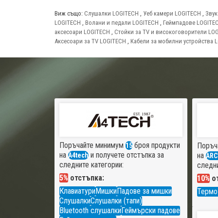
Виж също:
Слушалки LOGITECH
,
Уеб камери LOGITECH
,
Звук
LOGITECH
,
Волани и педали LOGITECH
,
Геймпадове LOGITE
аксесоари LOGITECH
,
Стойки за TV и високоговорители LO
Аксесоари за TV LOGITECH
,
Кабели за мобилни устройства 
Поръчайте минимум
броя продукти
Поръч
15
на
и получете отстъпка за
на
A4tech
ARC
следните категории:
следни
5%
отстъпка:
10%
от
Клавиатури
Мишки
Падове за мишки
Термо
Слушалки
Слушалки (тапи)
Bluetooth слушалки
Геймърски падове