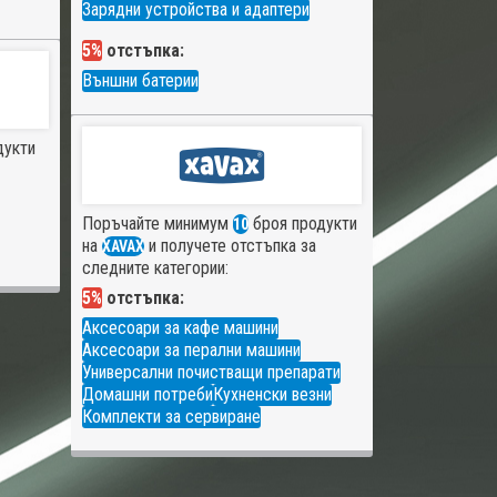
Зарядни устройства и адаптери
5%
отстъпка:
Външни батерии
дукти
Поръчайте минимум
броя продукти
10
на
и получете отстъпка за
XAVAX
следните категории:
5%
отстъпка:
Аксесоари за кафе машини
Аксесоари за перални машини
Универсални почистващи препарати
Домашни потреби
Кухненски везни
Комплекти за сервиране