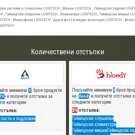
ови системи и тонколони LOGITECH
,
Мишки LOGITECH
,
Геймърски падове LOGI
CH
,
Геймърски слушалки LOGITECH
,
Клавиатури LOGITECH
,
Геймърски мишки LO
GITECH
,
Микрофони LOGITECH
,
Други фото и видео аксесоари LOGITECH
,
Аксес
LOGITECH
Количествени отстъпки
Поръчайте минимум
броя про
айте минимум
броя продукти
5
10
на
и получете отстъпка з
и получете отстъпка за
Bloody
TIC
следните категории:
те категории:
5%
отстъпка:
стъпка:
Геймърски слушалки
 пасти и подложки
Геймърски клавиатури
Геймърски мишки
Геймърски па