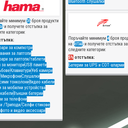
Bluetooth слушалки
айте минимум
броя продукти
35
и получете отстъпка за
MA
те категории:
Поръчайте минимум
броя про
4
тъпка:
на
и получете отстъпка за
RITAR
оари за компютри
следните категории:
вания за лаптопи
5%
отстъпка:
ари за лаптопи/таблети
 за монитори
USB памети
Батерии за UPS и СОТ-аларми
ъбове
Клавиатури
Уеб камери
и
Микрофони
Слушалки
сими тонколони
Видео кабели
 за мобилни устройства
 кабели
Външни батерии
и за телефони
и /Триподи/
Селфи стикове
фото и видео аксесоари