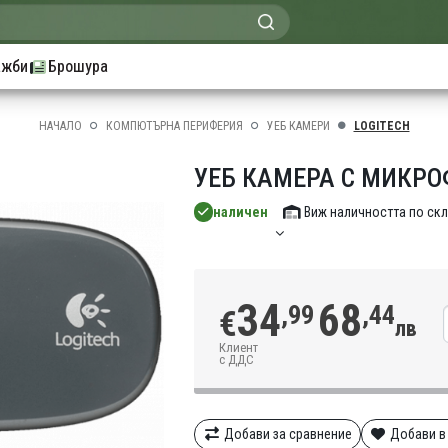
ажби
Брошура
НАЧАЛО
КОМПЮТЪРНА ПЕРИФЕРИЯ
УЕБ КАМЕРИ
LOGITECH
УЕБ КАМЕРА С МИКРО
наличен
Виж наличността по ск
34
68
,99
,44
€
лв
Клиент
с ДДС
Добави за сравнение
Добави в