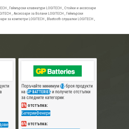
TECH
,
Геймърски клавиатури LOGITECH
,
Стойки и аксесоари
GITECH
,
Аксесоари за Волани LOGITECH
,
Геймърски
оари за компютри LOGITECH
,
Bluetooth слушалки LOGITECH
,
дукти
Поръчайте минимум
броя продукти
12
а
на
и получете отстъпки
GP BATTERIES
за следните категории:
8%
отстъпка:
Батерии
Фенери
6%
отстъпка:
дове