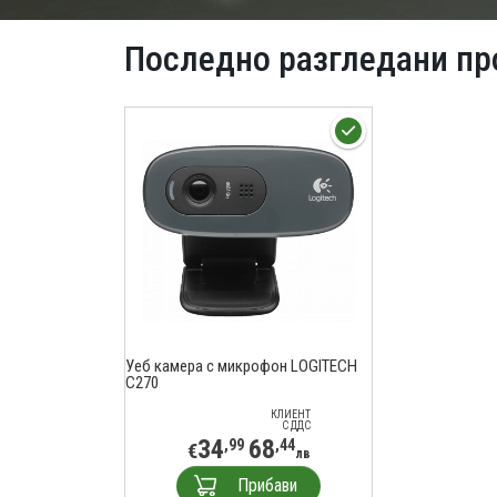
Последно разгледани пр
Уеб камера с микрофон LOGITECH
C270
КЛИЕНТ
С ДДС
34
68
,99
,44
€
лв
Прибави