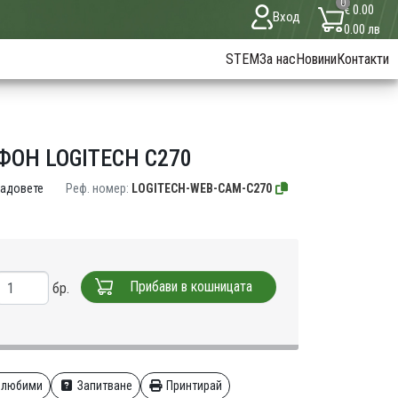
0
€ 0.00
Вход
0.00 лв
STEM
За нас
Новини
Контакти
ФОН LOGITECH C270
ладовете
Реф. номер:
LOGITECH-WEB-CAM-C270
Прибави в кошницата
бр.
 любими
Запитване
Принтирай