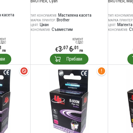
BROTHER, Cyan
BROTHER, Ma
 касета
Мастилена касета
ТИП КОНСУМАТИВ:
ТИП КОНСУМАТИВ
Brother
МАРКА ПРИНТЕР:
МАРКА ПРИНТЕР
Циан
Магента
ЦВЯТ:
ЦВЯТ:
Съвместим
С
КОНСУМАТИВ:
КОНСУМАТИВ:
ИЕНТ
КЛИЕНТ
 ДДС
С ДДС
3
6
1
,07
,01
€
лв
лв
ави
Прибави