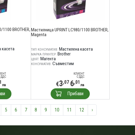
0/1100 BROTHER,
Мастилница UPRINT LC980/1100 BROTHER,
Magenta
 касета
Мастилена касета
ТИП КОНСУМАТИВ:
Brother
МАРКА ПРИНТЕР:
Магента
ЦВЯТ:
Съвместим
КОНСУМАТИВ:
ИЕНТ
КЛИЕНТ
 ДДС
С ДДС
3
6
1
,07
,01
€
лв
лв
ави
Прибави
5
6
7
8
9
10
11
12
›