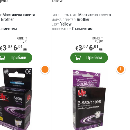
genta
Yellow
Мастилена касета
Мастилена касета
:
ТИП КОНСУМАТИВ:
Brother
Brother
:
МАРКА ПРИНТЕР:
Yellow
ЦВЯТ:
ъвместим
Съвместим
КОНСУМАТИВ:
КЛИЕНТ
КЛИЕНТ
С ДДС
С ДДС
3
6
3
6
,07
,01
,07
,01
€
€
лв
лв
Прибави
Прибави