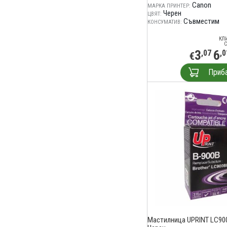
Canon
МАРКА ПРИНТЕР:
Черен
ЦВЯТ:
Съвместим
КОНСУМАТИВ:
КЛ
С
3
6
,07
,0
€
Приб
Мастилница UPRINT LC90