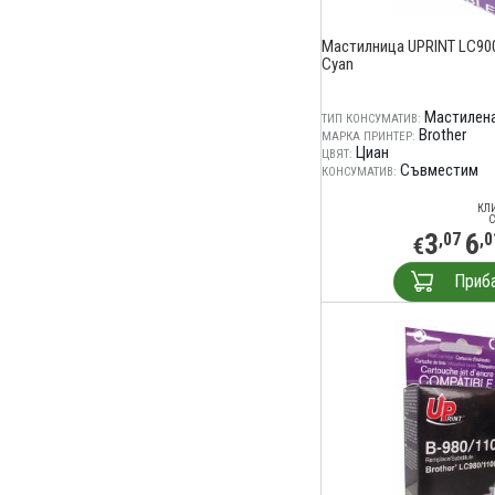
Мастилница UPRINT LC900
Cyan
Мастилена
ТИП КОНСУМАТИВ:
Brother
МАРКА ПРИНТЕР:
Циан
ЦВЯТ:
Съвместим
КОНСУМАТИВ:
КЛ
С
3
6
,07
,0
€
Приб