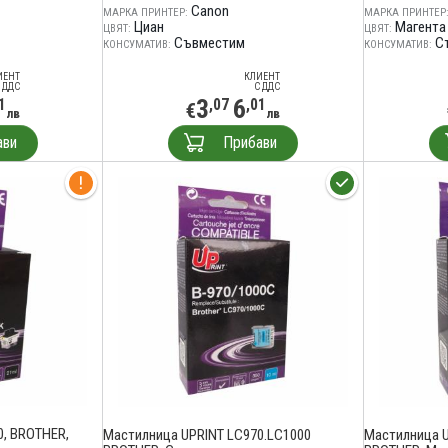
Canon
МАРКА ПРИНТЕР:
МАРКА ПРИНТЕР
Циан
Магента
ЦВЯТ:
ЦВЯТ:
Съвместим
С
КОНСУМАТИВ:
КОНСУМАТИВ:
ИЕНТ
КЛИЕНТ
 ДДС
С ДДС
3
6
1
,07
,01
€
лв
лв
ави
Прибави
0, BROTHER,
Мастилница UPRINT LC970.LC1000
Мастилница U