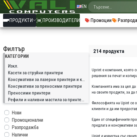
EN
ПРОДУКТИ
ПРОИЗВОДИТЕЛИ
Промоции
Разпрод
Филтър
214 продукта
КАТЕГОРИИ
Изкл.
Uprint е компания, която
Касети за струйни принтери
решения за печат и копир
Консумативи за лазерни принтери и копири
Консумативи за преносими принтери
Компанията има за цел да 
на своите продукти, за да
Преносими принтери
Рефили и наливни мастила за принтери
Философията на Upint се 
клиенти и да им предоста
Нови
Промоционални
Един от специфичните прод
предлага и консумативи за
Разпродажба
Налични
Upint е известна със свое