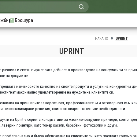
ажби
Брошура
НАЧАЛО
UPRINT
UPRINT
 се развива и експанзира своята дейност в производство на консумативи за при
ане на документи.
предлага най-високото качество на своите продукти и услуги на конкурентни це
 постигнат максимално удовлетворение на нуждите на клиентите си.
основава на принципите за коректност, професионализъм и отговорност към клие
ви персонализирани решения, които отговарят на техните необходимости.
укти на Upint е серията консумативи за мастиленоструйни принтери, която пре
 лазерни принтери, като тонер касети, барабани, фотохартии и други.
то професионално и бързо обслужване на клиентите си, като предлага голямо ра