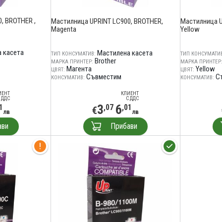
, BROTHER ,
Мастилница UPRINT LC900, BROTHER,
Мастилница U
Magenta
Yellow
 касета
Мастилена касета
ТИП КОНСУМАТИВ:
ТИП КОНСУМАТИВ
Brother
МАРКА ПРИНТЕР:
МАРКА ПРИНТЕР
Магента
Yellow
ЦВЯТ:
ЦВЯТ:
Съвместим
С
КОНСУМАТИВ:
КОНСУМАТИВ:
ИЕНТ
КЛИЕНТ
 ДДС
С ДДС
3
6
1
,07
,01
€
лв
лв
ави
Прибави