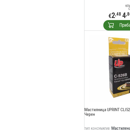
КЛ
С
2
4
,48
,8
€
Приб
Мастилница UPRINT CLI52
Черен
Мастилена
ТИП КОНСУМАТИВ: