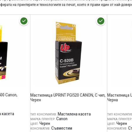
ферата на принтерите и технологиите за печат, което я прави един от най-довере
00 Canon,
Мастилница UPRINT PGI520 CANON, С чип,
Мастилница U
Черен
Черна
 касета
Мастилена касета
ТИП КОНСУМАТИВ:
ТИП КОНСУМАТИВ
Canon
МАРКА ПРИНТЕР:
МАРКА ПРИНТЕР
Черен
Черен
ЦВЯТ:
ЦВЯТ:
Съвместим
С
КОНСУМАТИВ:
КОНСУМАТИВ: