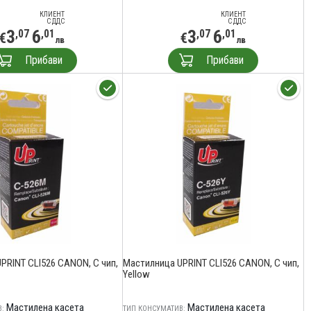
КЛИЕНТ
КЛИЕНТ
С ДДС
С ДДС
3
6
3
6
,07
,01
,07
,01
€
€
лв
лв
Прибави
Прибави
PRINT CLI526 CANON, С чип,
Мастилница UPRINT CLI526 CANON, С чип,
Yellow
Мастилена касета
Мастилена касета
:
ТИП КОНСУМАТИВ: