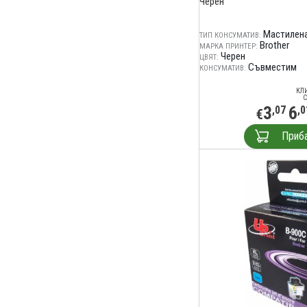
Черен
Мастилена
ТИП КОНСУМАТИВ:
Brother
МАРКА ПРИНТЕР:
Черен
ЦВЯТ:
Съвместим
КОНСУМАТИВ:
КЛ
С
3
6
,07
,0
€
Приб