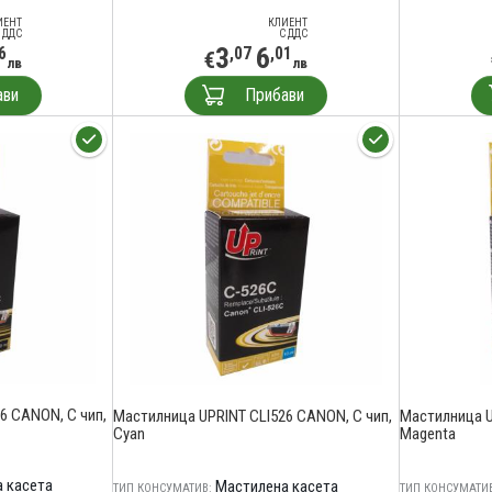
ИЕНТ
КЛИЕНТ
 ДДС
С ДДС
3
6
6
,07
,01
€
лв
лв
ави
Прибави
6 CANON, С чип,
Мастилница UPRINT CLI526 CANON, С чип,
Мастилница U
Cyan
Magenta
 касета
Мастилена касета
ТИП КОНСУМАТИВ:
ТИП КОНСУМАТИВ