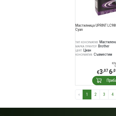
Мастилница UPRINT LC98
Cyan
Мастилена
ТИП КОНСУМАТИВ:
Brother
МАРКА ПРИНТЕР:
Циан
ЦВЯТ:
Съвместим
КОНСУМАТИВ:
КЛ
С
3
6
,07
,0
€
Приб
‹
1
2
3
4