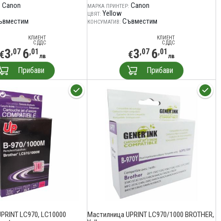
Canon
Canon
:
МАРКА ПРИНТЕР:
Yellow
ЦВЯТ:
ъвместим
Съвместим
КОНСУМАТИВ:
КЛИЕНТ
КЛИЕНТ
С ДДС
С ДДС
3
6
3
6
,07
,01
,07
,01
€
€
лв
лв
Прибави
Прибави
PRINT LC970, LC10000
Мастилница UPRINT LC970/1000 BROTHER,