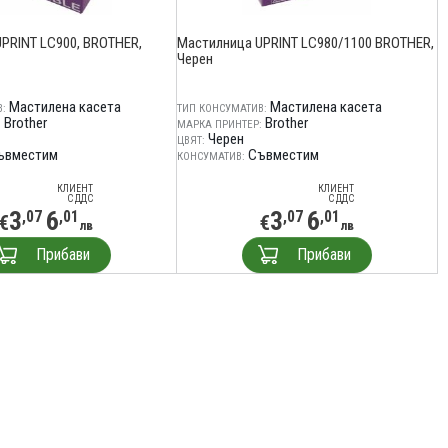
PRINT LC900, BROTHER,
Мастилница UPRINT LC980/1100 BROTHER,
Черен
Мастилена касета
Мастилена касета
:
ТИП КОНСУМАТИВ:
Brother
Brother
:
МАРКА ПРИНТЕР:
Черен
ЦВЯТ:
ъвместим
Съвместим
КОНСУМАТИВ:
КЛИЕНТ
КЛИЕНТ
С ДДС
С ДДС
3
6
3
6
,07
,01
,07
,01
€
€
лв
лв
Прибави
Прибави