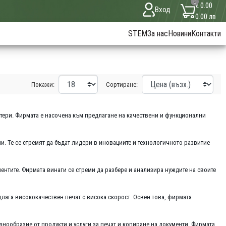
0
€ 0.00
Вход
0.00 лв
STEM
За нас
Новини
Контакти
Покажи:
Сортиране:
нтери. Фирмата е насочена към предлагане на качествени и функционални
ни. Те се стремят да бъдат лидери в иновациите и технологичното развитие
нтите. Фирмата винаги се стреми да разбере и анализира нуждите на своите
длага висококачествен печат с висока скорост. Освен това, фирмата
знообразие от продукти и услуги за печат и копиране на документи. Фирмата