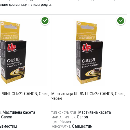
ните доставчици на тези услуги.
PRINT CLI521 CANON, С чип,
Мастилница UPRINT PGI525 CANON, С чип,
Черен
Мастилена касета
Мастилена касета
:
ТИП КОНСУМАТИВ:
Canon
Canon
:
МАРКА ПРИНТЕР:
Черен
ЦВЯТ:
ъвместим
Съвместим
КОНСУМАТИВ: