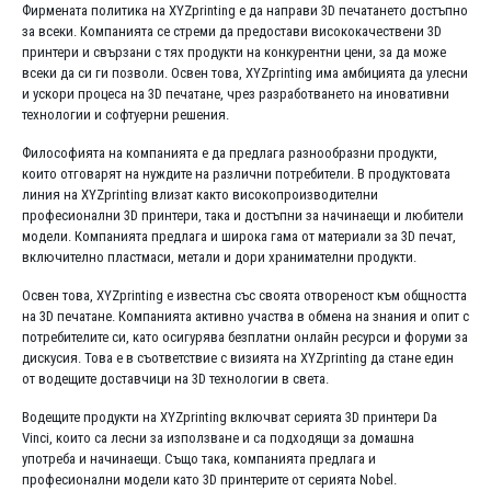
Фирмената политика на XYZprinting е да направи 3D печатането достъпно
за всеки. Компанията се стреми да предостави висококачествени 3D
принтери и свързани с тях продукти на конкурентни цени, за да може
всеки да си ги позволи. Освен това, XYZprinting има амбицията да улесни
и ускори процеса на 3D печатане, чрез разработването на иновативни
технологии и софтуерни решения.
Философията на компанията е да предлага разнообразни продукти,
които отговарят на нуждите на различни потребители. В продуктовата
линия на XYZprinting влизат както високопроизводителни
професионални 3D принтери, така и достъпни за начинаещи и любители
модели. Компанията предлага и широка гама от материали за 3D печат,
включително пластмаси, метали и дори хранимателни продукти.
Освен това, XYZprinting е известна със своята отвореност към общността
на 3D печатане. Компанията активно участва в обмена на знания и опит с
потребителите си, като осигурява безплатни онлайн ресурси и форуми за
дискусия. Това е в съответствие с визията на XYZprinting да стане един
от водещите доставчици на 3D технологии в света.
Водещите продукти на XYZprinting включват серията 3D принтери Da
Vinci, които са лесни за използване и са подходящи за домашна
употреба и начинаещи. Също така, компанията предлага и
професионални модели като 3D принтерите от серията Nobel.