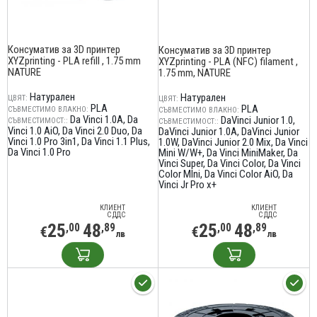
Консуматив за 3D принтер
Консуматив за 3D принтер
XYZprinting - PLA refill , 1.75 mm
XYZprinting - PLA (NFC) filament ,
NATURE
1.75 mm, NATURE
Натурален
Натурален
ЦВЯТ:
ЦВЯТ:
PLA
PLA
СЪВМЕСТИМО ВЛАКНО:
СЪВМЕСТИМО ВЛАКНО:
Da Vinci 1.0A
Da
DaVinci Junior 1.0
СЪВМЕСТИМОСТ::
СЪВМЕСТИМОСТ::
Vinci 1.0 AiO
Da Vinci 2.0 Duo
Da
DaVinci Junior 1.0A
DaVinci Junior
Vinci 1.0 Pro 3in1
Da Vinci 1.1 Plus
1.0W
DaVinci Junior 2.0 Mix
Da Vinci
Da Vinci 1.0 Pro
Mini W/W+
Da Vinci MiniMaker
Da
Vinci Super
Da Vinci Color
Da Vinci
Color MIni
Da Vinci Color AiO
Da
Vinci Jr Pro x+
КЛИЕНТ
КЛИЕНТ
С ДДС
С ДДС
25
48
25
48
,00
,89
,00
,89
€
€
лв
лв