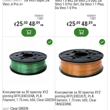
Da Vinci Super
Da
Vinci 1.0 AiO
Da Vinci 2.0 Duo
Da
СЪВМЕСТИМОСТ::
Vinci Jr Pro x+
Vinci 1.0 Pro 3in1
Da Vinci 1.1 Plus
Da Vinci 1.0 Pro
КЛИЕНТ
КЛИЕНТ
С ДДС
С ДДС
25
48
25
48
,00
,89
,00
,89
€
€
лв
лв
Консуматив за 3D принтер XYZ
Консуматив за 3D принтер XYZ
printing RFPLBXEU04A, PLA
printing RFPLBXEU07E, PLA
Filament, 1.75 mm, 600, Clear GREEN
Filament, 1.75 mm, 600, Clear
TANGERINE
Clear GREEN
ЦВЯТ: