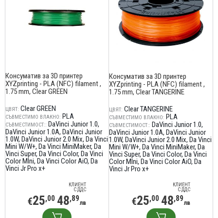
Консуматив за 3D принтер
Консуматив за 3D принтер
XYZprinting - PLA (NFC) filament ,
XYZprinting - PLA (NFC) filament ,
1.75 mm, Clear GREEN
1.75 mm, Clear TANGERINE
Clear GREEN
Clear TANGERINE
ЦВЯТ:
ЦВЯТ:
PLA
PLA
СЪВМЕСТИМО ВЛАКНО:
СЪВМЕСТИМО ВЛАКНО:
DaVinci Junior 1.0
DaVinci Junior 1.0
СЪВМЕСТИМОСТ::
СЪВМЕСТИМОСТ::
DaVinci Junior 1.0A
DaVinci Junior
DaVinci Junior 1.0A
DaVinci Junior
1.0W
DaVinci Junior 2.0 Mix
Da Vinci
1.0W
DaVinci Junior 2.0 Mix
Da Vinci
Mini W/W+
Da Vinci MiniMaker
Da
Mini W/W+
Da Vinci MiniMaker
Da
Vinci Super
Da Vinci Color
Da Vinci
Vinci Super
Da Vinci Color
Da Vinci
Color MIni
Da Vinci Color AiO
Da
Color MIni
Da Vinci Color AiO
Da
Vinci Jr Pro x+
Vinci Jr Pro x+
КЛИЕНТ
КЛИЕНТ
С ДДС
С ДДС
25
48
25
48
,00
,89
,00
,89
€
€
лв
лв