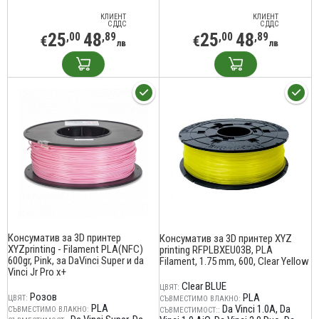
КЛИЕНТ
КЛИЕНТ
С ДДС
С ДДС
25
48
25
48
,00
,89
,00
,89
€
€
лв
лв
Консуматив за 3D принтер
Консуматив за 3D принтер XYZ
XYZprinting - Filament PLA(NFC)
printing RFPLBXEU03B, PLA
600gr, Pink, за DaVinci Super и da
Filament, 1.75 mm, 600, Clear Yellow
Vinci Jr Pro x+
Clear BLUE
ЦВЯТ:
Розов
PLA
ЦВЯТ:
СЪВМЕСТИМО ВЛАКНО:
PLA
Da Vinci 1.0A
Da
СЪВМЕСТИМО ВЛАКНО:
СЪВМЕСТИМОСТ::