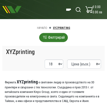
€ 0.00
0.00 лв
НАЧАЛО
XYZPRINTING
Филтрирай
XYZprinting
XYZprinting
Фирмата
е световен лидер в производството на 3D
принтери и свързани с тях технологии. Създадена е през 2013 г. от
китайската компания Kinpo Group, която е един от големите
производители на електроника в света. Седалището на компанията е в
Тайван, а има офиси и представителства в САЩ, Европа и Азия.