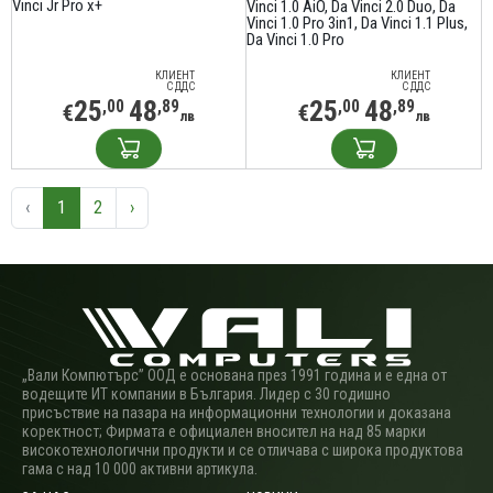
Vinci Jr Pro x+
Vinci 1.0 AiO
Da Vinci 2.0 Duo
Da
Vinci 1.0 Pro 3in1
Da Vinci 1.1 Plus
Da Vinci 1.0 Pro
КЛИЕНТ
КЛИЕНТ
С ДДС
С ДДС
25
48
25
48
,00
,89
,00
,89
€
€
лв
лв
‹
1
2
›
„Вали Компютърс” ООД е основана през 1991 година и е една от
водещите ИТ компании в България. Лидер с 30 годишно
присъствие на пазара на информационни технологии и доказана
коректност; Фирмата е официален вносител на над 85 марки
високотехнологични продукти и се отличава с широка продуктова
гама с над 10 000 активни артикула.