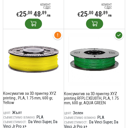
КЛИЕНТ
КЛИЕНТ
С ДДС
С ДДС
25
48
25
48
,00
,89
,00
,89
€
€
лв
лв
Консуматив за 3D принтер XYZ
Консуматив за 3D принтер XYZ
printing , PLA, 1.75 mm, 600 gr,
printing RFPLCXEU0TH, PLA, 1.75
Yellow
mm, 600 gr, AQUA GREEN
Жълт
Зелен
ЦВЯТ:
ЦВЯТ:
PLA
PLA
СЪВМЕСТИМО ВЛАКНО:
СЪВМЕСТИМО ВЛАКНО:
Da Vinci Super
Da
Da Vinci Super
Da
СЪВМЕСТИМОСТ::
СЪВМЕСТИМОСТ::
Vinci Jr Pro x+
Vinci Jr Pro x+