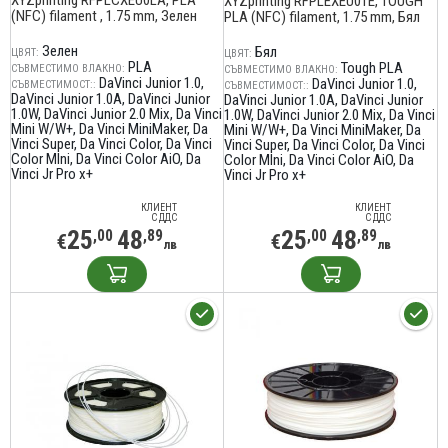
XYZprinting RFPLCXEU0LA, PLA
XYZprinting RFPLEXEU01E, TOUGH
(NFC) filament , 1.75 mm, Зелен
PLA (NFC) filament, 1.75 mm, Бял
Зелен
Бял
ЦВЯТ:
ЦВЯТ:
PLA
Tough PLA
СЪВМЕСТИМО ВЛАКНО:
СЪВМЕСТИМО ВЛАКНО:
DaVinci Junior 1.0
DaVinci Junior 1.0
СЪВМЕСТИМОСТ::
СЪВМЕСТИМОСТ::
DaVinci Junior 1.0A
DaVinci Junior
DaVinci Junior 1.0A
DaVinci Junior
1.0W
DaVinci Junior 2.0 Mix
Da Vinci
1.0W
DaVinci Junior 2.0 Mix
Da Vinci
Mini W/W+
Da Vinci MiniMaker
Da
Mini W/W+
Da Vinci MiniMaker
Da
Vinci Super
Da Vinci Color
Da Vinci
Vinci Super
Da Vinci Color
Da Vinci
Color MIni
Da Vinci Color AiO
Da
Color MIni
Da Vinci Color AiO
Da
Vinci Jr Pro x+
Vinci Jr Pro x+
КЛИЕНТ
КЛИЕНТ
С ДДС
С ДДС
25
48
25
48
,00
,89
,00
,89
€
€
лв
лв