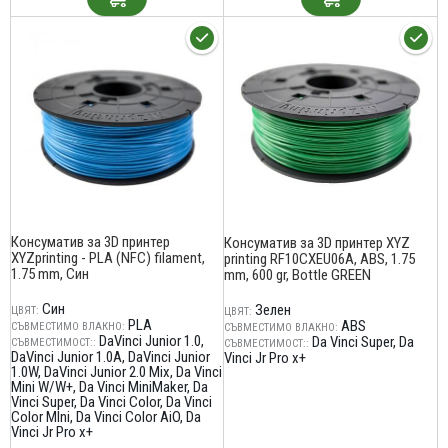
Консуматив за 3D принтер
Консуматив за 3D принтер XYZ
XYZprinting - PLA (NFC) filament,
printing RF10CXEU06A, ABS, 1.75
1.75 mm, Син
mm, 600 gr, Bottle GREEN
Син
Зелен
ЦВЯТ:
ЦВЯТ:
PLA
ABS
СЪВМЕСТИМО ВЛАКНО:
СЪВМЕСТИМО ВЛАКНО:
DaVinci Junior 1.0
Da Vinci Super
Da
СЪВМЕСТИМОСТ::
СЪВМЕСТИМОСТ::
DaVinci Junior 1.0A
DaVinci Junior
Vinci Jr Pro x+
1.0W
DaVinci Junior 2.0 Mix
Da Vinci
Mini W/W+
Da Vinci MiniMaker
Da
Vinci Super
Da Vinci Color
Da Vinci
Color MIni
Da Vinci Color AiO
Da
Vinci Jr Pro x+