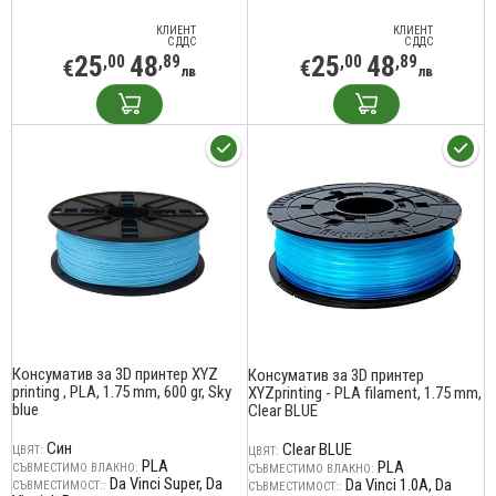
КЛИЕНТ
КЛИЕНТ
С ДДС
С ДДС
25
48
25
48
,00
,89
,00
,89
€
€
лв
лв
Консуматив за 3D принтер XYZ
Консуматив за 3D принтер
printing , PLA, 1.75 mm, 600 gr, Sky
XYZprinting - PLA filament, 1.75 mm,
blue
Clear BLUE
Син
Clear BLUE
ЦВЯТ:
ЦВЯТ:
PLA
PLA
СЪВМЕСТИМО ВЛАКНО:
СЪВМЕСТИМО ВЛАКНО:
Da Vinci Super
Da
Da Vinci 1.0A
Da
СЪВМЕСТИМОСТ::
СЪВМЕСТИМОСТ::