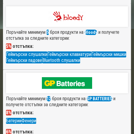
Поръчайте минимум
броя продукти на
и получете
5
Bloody
отстъпка за следните категории:
5%
отстъпка:
Геймърски слушалки
Геймърски клавиатури
Геймърски мишки
Геймърски падове
Bluetooth слушалки
Поръчайте минимум
броя продукти на
и
12
GP BATTERIES
получете отстъпки за следните категории:
8%
отстъпка:
Батерии
Фенери
6%
отстъпка: