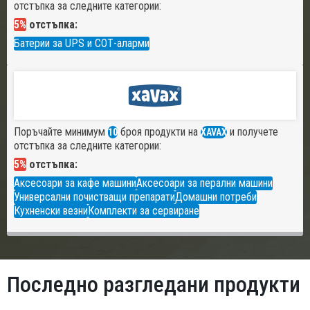
отстъпка за следните категории:
5%
отстъпка:
Батерии за UPS и СОТ-аларми
Поръчайте минимум
броя продукти на
и получете
10
XAVAX
отстъпка за следните категории:
5%
отстъпка:
Аксесоари за кафе машини
Аксесоари за перални машини
Универсални почистващи препарати
Домашни потреби
Кухненски везни
Комплекти за сервиране
Последно разгледани продукти