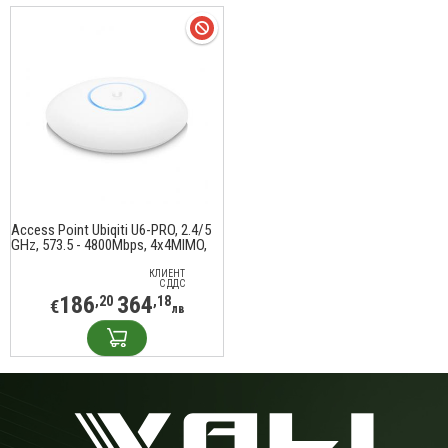
Access Point Ubiqiti U6-PRO, 2.4/5
GHz, 573.5 - 4800Mbps, 4x4MIMO,
Без PoE, Бял
КЛИЕНТ
С ДДС
186
364
,20
,18
€
лв