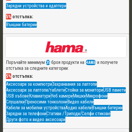
Зарядни устройства и адаптери
5%
отстъпка:
Външни батерии
Поръчайте минимум
броя продукти на
и получете
35
HAMA
отстъпка за следните категории:
5%
отстъпка:
Аксесоари за компютри
Захранвания за лаптопи
Аксесоари за лаптопи/таблети
Стойки за монитори
USB памети
USB хъбове
Клавиатури
Уеб камери
Мишки
Микрофони
Слушалки
Преносими тонколони
Видео кабели
Кабели за мобилни устройства
Аудио кабели
Външни батерии
Зарядни за телефони
Стативи /Триподи/
Селфи стикове
Други фото и видео аксесоари