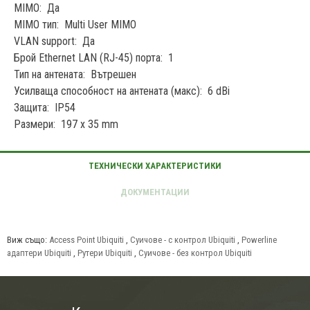
MIMO: Да
MIMO тип: Multi User MIMO
VLAN support: Да
Брой Ethernet LAN (RJ-45) порта: 1
Тип на антената: Вътрешен
Усилваща способност на антената (макс): 6 dBi
Защита: IP54
Размери: 197 x 35 mm
Виж също:
Access Point Ubiquiti
,
Суичове - с контрол Ubiquiti
,
Powerline
адаптери Ubiquiti
,
Рутери Ubiquiti
,
Суичове - без контрол Ubiquiti