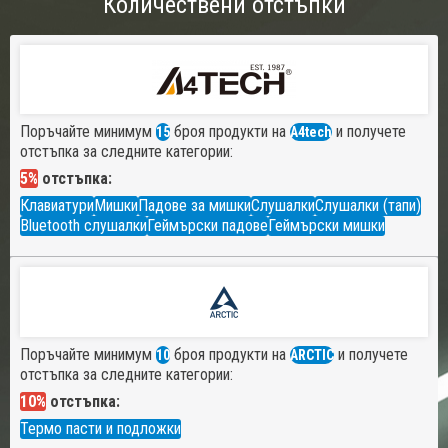
Количествени отстъпки
Поръчайте минимум
броя продукти на
и получете
15
A4tech
отстъпка за следните категории:
5%
отстъпка:
Клавиатури
Мишки
Падове за мишки
Слушалки
Слушалки (тапи)
Bluetooth слушалки
Геймърски падове
Геймърски мишки
Поръчайте минимум
броя продукти на
и получете
10
ARCTIC
отстъпка за следните категории:
10%
отстъпка:
Термо пасти и подложки