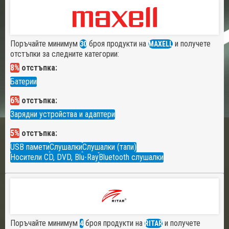
Поръчайте минимум
броя продукти на
и получете
30
MAXELL
отстъпки за следните категории:
8%
отстъпка:
Батерии
6%
отстъпка:
Зарядни устройства и адаптери
5%
отстъпка:
USB памети
Слушалки
Слушалки (тапи)
Носители CD, DVD, Blu-Ray
Bluetooth слушалки
Поръчайте минимум
броя продукти на
и получете
4
RITAR