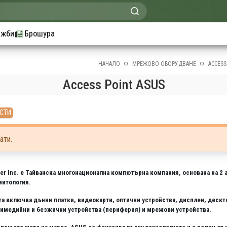
ажби
Брошура
НАЧАЛО
МРЕЖОВО ОБОРУДВАНЕ
ACCESS
Access Point ASUS
СТИ
ати.
 Inc. е Тайванска многонационална компютърна компания, основана на 2 ап
митология.
а включва дънни платки, видеокарти, оптични устройства, дисплеи, дескт
имедийни и безжични устройства (периферия) и мрежови устройства.