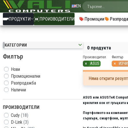
EN
ПРОДУКТИ
ПРОИЗВОДИТЕЛИ
Промоции
Разпрод
КАТЕГОРИИ
0 продукта
Филтър
Производител
Филтър
×
×
ASUS
ИЗЧИ
Нови
Промоционални
Няма открити резулт
Разпродажба
Налични
ASUS или ASUSTeK Computer
крилатия кон от гръцката 
ПРОИЗВОДИТЕЛИ
Портфолиото на компаният
Cudy
(18)
сървъри, смартфони, мулт
D-Link
(3)