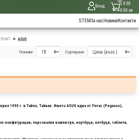
0
€ 0.00
Вход
0.00 лв
STEM
За нас
Новини
Контакти
 POINT
ASUS
Покажи:
Сортиране:
рил 1990 г. в Тайпе, Тайван. Името ASUS идва от Пегас (Pegasus),
оп-конфигурации, персонални компютри, ноутбуци, нетбуци, таблети,