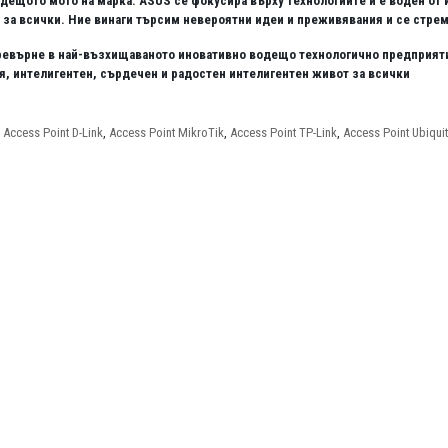
 водещото мото на марка. ASUS се фокусира върху технологиите и е воден о
 за всички. Ние винаги търсим невероятни идеи и преживявания и се стре
превърне в най-възхищаваното иновативно водещо технологично предприятие
 интелигентен, сърдечен и радостен интелигентен живот за всички
,
Access Point D-Link
,
Access Point MikroTik
,
Access Point TP-Link
,
Access Point Ubiquit