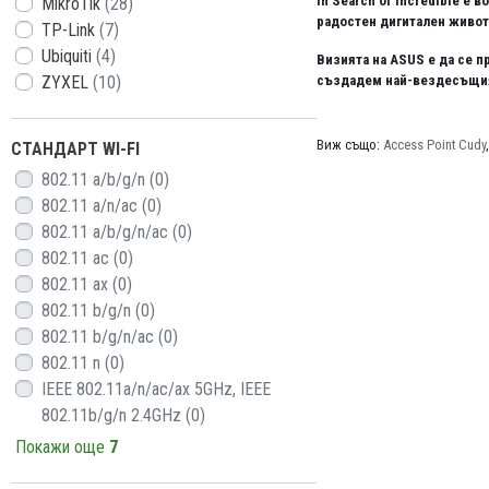
In Search of Incredible е
MikroTik
(28)
радостен дигитален живот
TP-Link
(7)
Ubiquiti
(4)
Визията на ASUS е да се 
ZYXEL
(10)
създадем най-вездесъщия,
Виж също:
Access Point Cudy
СТАНДАРТ WI-FI
802.11 a/b/g/n
(0)
802.11 a/n/ac
(0)
802.11 a/b/g/n/ac
(0)
802.11 ac
(0)
802.11 ax
(0)
802.11 b/g/n
(0)
802.11 b/g/n/ac
(0)
802.11 n
(0)
IEEE 802.11a/n/ac/ax 5GHz, IEEE
802.11b/g/n 2.4GHz
(0)
Покажи още
7