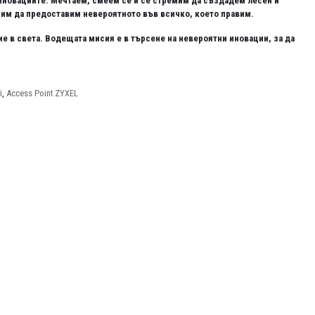
т иновациите. Мечтаем, смеем се и се стремим да създадем лесен и
мим да предоставим невероятното във всичко, което правим.
 в света. Водещата мисия е в търсене на невероятни иновации, за да
i
,
Access Point ZYXEL