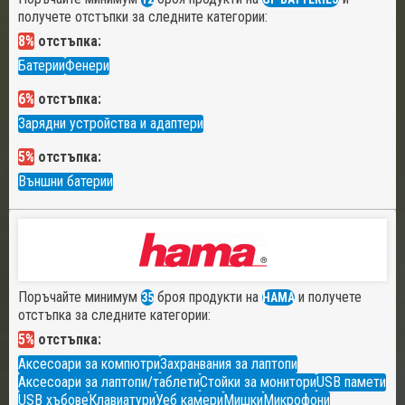
получете отстъпки за следните категории:
8%
отстъпка:
Батерии
Фенери
6%
отстъпка:
Зарядни устройства и адаптери
5%
отстъпка:
Външни батерии
Поръчайте минимум
броя продукти на
и получете
35
HAMA
отстъпка за следните категории:
5%
отстъпка:
Аксесоари за компютри
Захранвания за лаптопи
Аксесоари за лаптопи/таблети
Стойки за монитори
USB памети
USB хъбове
Клавиатури
Уеб камери
Мишки
Микрофони