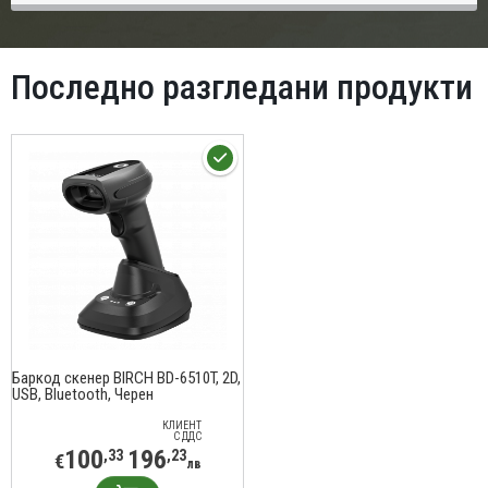
Последно разгледани продукти
Баркод скенер BIRCH BD-6510T, 2D,
USB, Bluetooth, Черен
КЛИЕНТ
С ДДС
100
196
,33
,23
€
лв