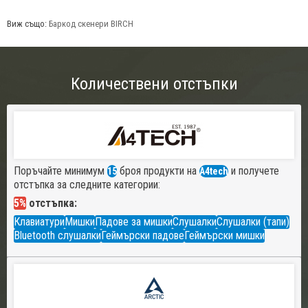
Виж също:
Баркод скенери BIRCH
Количествени отстъпки
Поръчайте минимум
броя продукти на
и получете
15
A4tech
отстъпка за следните категории:
5%
отстъпка:
Клавиатури
Мишки
Падове за мишки
Слушалки
Слушалки (тапи)
Bluetooth слушалки
Геймърски падове
Геймърски мишки