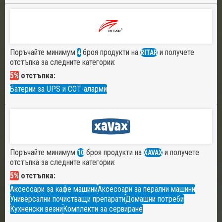
Поръчайте минимум
броя продукти на
и получете
4
RITAR
отстъпка за следните категории:
5%
отстъпка:
Батерии за UPS и СОТ-аларми
Поръчайте минимум
броя продукти на
и получете
10
XAVAX
отстъпка за следните категории:
5%
отстъпка:
Аксесоари за кафе машини
Аксесоари за перални машини
Универсални почистващи препарати
Домашни потреби
Кухненски везни
Комплекти за сервиране