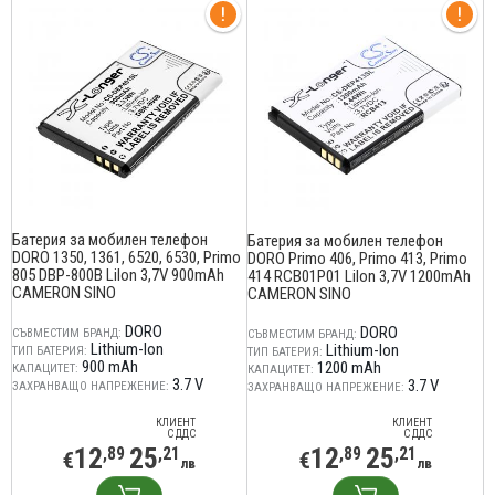
Батерия за мобилен телефон
Батерия за мобилен телефон
DORO 1350, 1361, 6520, 6530, Primo
DORO Primo 406, Primo 413, Primo
805 DBP-800B LiIon 3,7V 900mAh
414 RCB01P01 LiIon 3,7V 1200mAh
CAMERON SINO
CAMERON SINO
DORO
DORO
СЪВМЕСТИМ БРАНД:
СЪВМЕСТИМ БРАНД:
Lithium-Ion
Lithium-Ion
ТИП БАТЕРИЯ:
ТИП БАТЕРИЯ:
900 mAh
1200 mAh
КАПАЦИТЕТ:
КАПАЦИТЕТ:
3.7 V
3.7 V
ЗАХРАНВАЩО НАПРЕЖЕНИЕ:
ЗАХРАНВАЩО НАПРЕЖЕНИЕ:
КЛИЕНТ
КЛИЕНТ
С ДДС
С ДДС
12
25
12
25
,89
,21
,89
,21
€
€
лв
лв