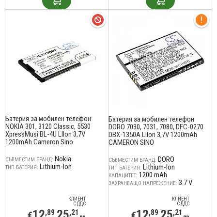
Батерия за мобилен телефон
Батерия за мобилен телефон
NOKIA 301, 3120 Classic, 5530
DORO 7030, 7031, 7080, DFC-0270
XpressMusi BL-4U LIIon 3,7V
DBX-1350A LiIon 3,7V 1200mAh
1200mAh Cameron Sino
CAMERON SINO
Nokia
DORO
СЪВМЕСТИМ БРАНД:
СЪВМЕСТИМ БРАНД:
Lithium-Ion
Lithium-Ion
ТИП БАТЕРИЯ:
ТИП БАТЕРИЯ:
1200 mAh
КАПАЦИТЕТ:
3.7 V
ЗАХРАНВАЩО НАПРЕЖЕНИЕ:
КЛИЕНТ
КЛИЕНТ
С ДДС
С ДДС
12
25
12
25
,89
,21
,89
,21
€
€
лв
лв