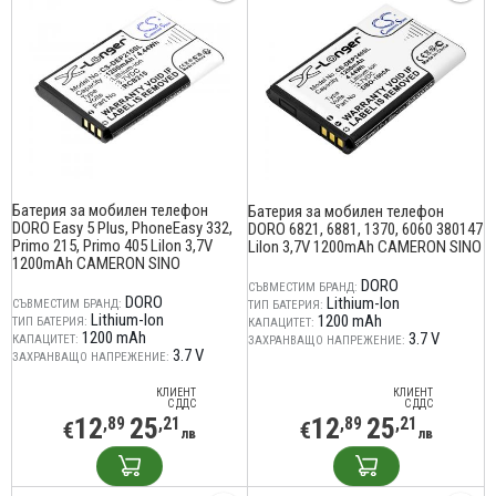
Батерия за мобилен телефон
Батерия за мобилен телефон
DORO Easy 5 Plus, PhoneEasy 332,
DORO 6821, 6881, 1370, 6060 380147
Primo 215, Primo 405 LiIon 3,7V
LiIon 3,7V 1200mAh CAMERON SINO
1200mAh CAMERON SINO
DORO
СЪВМЕСТИМ БРАНД:
DORO
Lithium-Ion
СЪВМЕСТИМ БРАНД:
ТИП БАТЕРИЯ:
Lithium-Ion
1200 mAh
ТИП БАТЕРИЯ:
КАПАЦИТЕТ:
1200 mAh
3.7 V
КАПАЦИТЕТ:
ЗАХРАНВАЩО НАПРЕЖЕНИЕ:
3.7 V
ЗАХРАНВАЩО НАПРЕЖЕНИЕ:
КЛИЕНТ
КЛИЕНТ
С ДДС
С ДДС
12
25
12
25
,89
,21
,89
,21
€
€
лв
лв