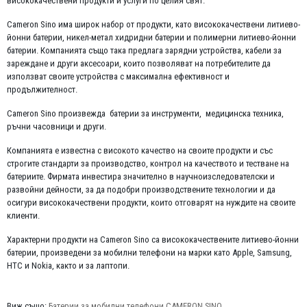
висококачествени продукти и услуги по целия свят.
Cameron Sino има широк набор от продукти, като висококачествени литиево-
йонни батерии, никел-метал хидридни батерии и полимерни литиево-йонни
батерии. Компанията също така предлага зарядни устройства, кабели за
зареждане и други аксесоари, които позволяват на потребителите да
използват своите устройства с максимална ефективност и
продължителност.
Cameron Sino произвежда батерии за инструменти, медицинска техника,
ръчни часовници и други.
Компанията е известна с високото качество на своите продукти и със
строгите стандарти за производство, контрол на качеството и тестване на
батериите. Фирмата инвестира значително в научноизследователски и
развойни дейности, за да подобри производствените технологии и да
осигури висококачествени продукти, които отговарят на нуждите на своите
клиенти.
Характерни продукти на Cameron Sino са висококачествените литиево-йонни
батерии, произведени за мобилни телефони на марки като Apple, Samsung,
HTC и Nokia, както и за лаптопи.
Виж също:
Батерии за мобилни телефони CAMERON SINO