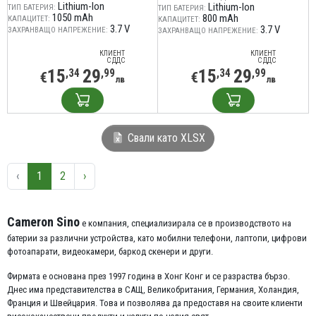
Lithium-Ion
Lithium-Ion
ТИП БАТЕРИЯ:
ТИП БАТЕРИЯ:
1050 mAh
800 mAh
КАПАЦИТЕТ:
КАПАЦИТЕТ:
3.7 V
3.7 V
ЗАХРАНВАЩО НАПРЕЖЕНИЕ:
ЗАХРАНВАЩО НАПРЕЖЕНИЕ:
КЛИЕНТ
КЛИЕНТ
С ДДС
С ДДС
15
29
15
29
,34
,99
,34
,99
€
€
лв
лв
Свали като XLSX
‹
1
2
›
Cameron Sino
е компания, специализирала се в производството на
батерии за различни устройства, като мобилни телефони, лаптопи, цифрови
фотоапарати, видеокамери, баркод скенери и други.
Фирмата е основана през 1997 година в Хонг Конг и се разраства бързо.
Днес има представителства в САЩ, Великобритания, Германия, Холандия,
Франция и Швейцария. Това и позволява да предоставя на своите клиенти