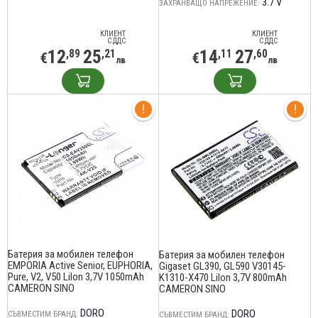
3.7 V
ЗАХРАНВАЩО НАПРЕЖЕНИЕ:
КЛИЕНТ
КЛИЕНТ
С ДДС
С ДДС
12
25
14
27
,89
,21
,11
,60
€
€
лв
лв
Батерия за мобилен телефон
Батерия за мобилен телефон
EMPORIA Active Senior, EUPHORIA,
Gigaset GL390, GL590 V30145-
Pure, V2, V50 LiIon 3,7V 1050mAh
K1310-X470 LiIon 3,7V 800mAh
CAMERON SINO
CAMERON SINO
DORO
DORO
СЪВМЕСТИМ БРАНД:
СЪВМЕСТИМ БРАНД: