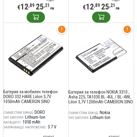
12
25
12
25
,89
,21
,89
,21
€
€
лв
лв
Батерия за мобилен телефон
Батерия за телефон NOKIA 3310 ,
DORO 332 HARE LiiIon 3,7V
Asha 225, TA1030 BL-4UL / BL-4WL
1050mAh CAMERON SINO
LiIon 3,7V 1200mAh CAMERON SINO
DORO
Nokia
СЪВМЕСТИМ БРАНД:
СЪВМЕСТИМ БРАНД:
Lithium-Ion
Lithium-Ion
ТИП БАТЕРИЯ:
ТИП БАТЕРИЯ:
1050 mAh
КАПАЦИТЕТ:
3.7 V
ЗАХРАНВАЩО НАПРЕЖЕНИЕ: