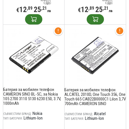
КЛИЕНТ
КЛИЕНТ
С ДДС
С ДДС
12
25
12
25
,89
,21
,89
,21
€
€
лв
лв
Батерия за мобилен телефон
Батерия за мобилен телефон
CAMERON SINO BL-5C, за Nokia
ALCATEL 2010D, One Touch 356, One
105 2700 3110 5130 6230 E50, 3.7V,
Touch 665 CAB22B0000C1 LiIon 3,7V
1000mAh
700mAh CAMERON SINO
Nokia
Alcatel
СЪВМЕСТИМ БРАНД:
СЪВМЕСТИМ БРАНД:
Lithium-Ion
Lithium-Ion
ТИП БАТЕРИЯ:
ТИП БАТЕРИЯ: