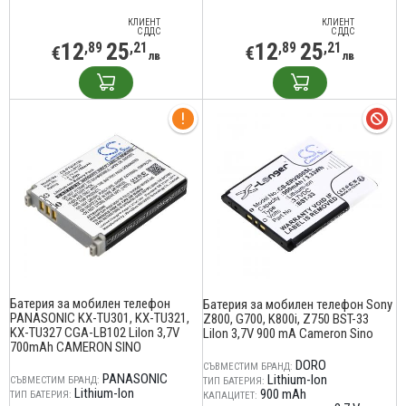
КЛИЕНТ
КЛИЕНТ
С ДДС
С ДДС
12
25
12
25
,89
,21
,89
,21
€
€
лв
лв
Батерия за мобилен телефон
Батерия за мобилен телефон Sony
PANASONIC KX-TU301, KX-TU321,
Z800, G700, K800i, Z750 BST-33
KX-TU327 CGA-LB102 LiIon 3,7V
LiIon 3,7V 900 mA Cameron Sino
700mAh CAMERON SINO
DORO
СЪВМЕСТИМ БРАНД:
PANASONIC
Lithium-Ion
СЪВМЕСТИМ БРАНД:
ТИП БАТЕРИЯ:
Lithium-Ion
900 mAh
ТИП БАТЕРИЯ:
КАПАЦИТЕТ: