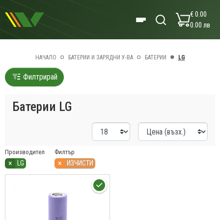
€ 0.00
0.00 лв
НАЧАЛО
БАТЕРИИ И ЗАРЯДНИ У-ВА
БАТЕРИИ
LG
Филтрирай
Батерии LG
Производител
Филтър
×
×
LG
ИЗЧИСТИ