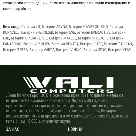
технологичните тенденции. Компанията инвестира в научни изследвания и
нови разработки.
Виж също:
Батерии LG
,
Батерии AKYGA
,
Батерии CAMERON SINO
,
Батерии
DURACELL
,
Батерии ENERGIZER
,
Батерии EVE
,
Батерии EVERACTIVE
,
Батерии
FDK
,
Батерии GP BATTERIES
,
Батерии MAXELL
,
Батерии NITECORE
,
Батерии
PANASONIC
,
Батерии PHILIPS
,
Батерии RENATA
,
Батерии SAFT
,
Батерии TADIRAN
,
Батерии TERRA
,
Батерии VARTA
,
Батерии VINNIC
,
Батерии XENO
,
Батерии XTAR
„Вали Компютърс” ООД е основана през 1991 година и е една от
водещите ИТ компании в България. Лидер с 30 годишно
присъствие на пазара на информационни технологии и доказана
коректност; Фирмата е официален вносител на над 85 марки
високотехнологични продукти и се отличава с широка продуктова
гама с над 10 000 активни артикула.
ЗА НАС
НОВИНИ