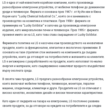
LG е една от най-известните корейски компании, която произвежда
разнообразни електронни устройства, от мобилни телефони до домакински
уреди и телевизори. Фирмата е основана през 1947 г. от Ку Ин-хви в Южна
Корея като "Lucky Chemical Industrial Co.", която се е занимавала с
производство на козметика и пластмаси. През 1958 г. фирмата се
преименува на "Lucky Goldstar" и започва да произвежда електронни
изделия, като микровълнови печки и телевизори. През 1995 г. фирмата
променя името си на LG, като това става съкращение от Lucky Goldstar.
Фирмената политика на LG е насочена към производството на иновативни
продукти, които са функционални, елегантни и екологично приемливи. В
основата на тази стратегия стои желанието на компанията да създава
устройства, които да отговарят на потребностите и желанията на клиентите.
LG е ангажирана с разработването на продукти, които използват по-малко
енергия и материали, като същевременно намаляват вредното въздействие
върху околната среда.
В своята гама продукти, LG предлага разнообразни електронни устройства,
които включват мобилни телефони, телевизори, монитори, перални
машини, хладилници, климатици и други. Продуктите на LG се отличават с
високо качество, иновативен дизайн и високи технически характеристики.
Като един от лидерите на пазара на електроника, LG постоянно развива
своите продукти, за да отговори на нуждите на потребителите и да следва