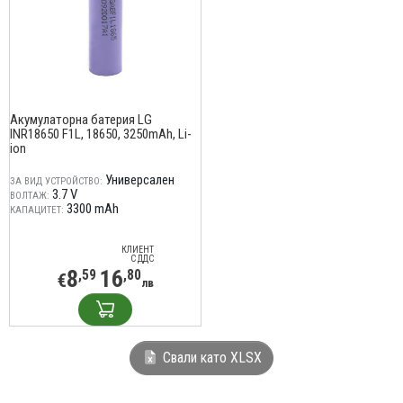
Акумулаторна батерия LG
INR18650 F1L, 18650, 3250mAh, Li-
ion
Универсален
ЗА ВИД УСТРОЙСТВО:
3.7 V
ВОЛТАЖ:
3300 mAh
КАПАЦИТЕТ:
КЛИЕНТ
С ДДС
8
16
,59
,80
€
лв
Свали като XLSX