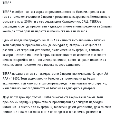
TERRA
TERRA е добре позната марка в производството на батерии, предлагаща
гама от висококачествени батерии и решения за захранване. Компанията е
основана през 2010 г. и е със седалище в Калифорния, САЩ. TERRA е
създадена с цел да предостави надеждни и иновативни решения за батерии,
които да отговорят на нарастващите изисквания на пазара.
Един от водещите продукти на TERRA са нейните литиево-йонни батерии.
Тези батерии са предназначени да осигурят дълготрайна мощност за
различни електронни устройства, включително смартфони, лаптопи и
камери. Литиево-йонните батерии на компанията са известни със своята
висока енергийна плътност и издръжливост, което ги прави идеални за
използване в приложения с висока производителност.
TERRA предлага и гама от акумулаторни батерии, включително батерии AA,
AAA и 18650. Тези акумулаторни батерии са проектирани да бъдат
екологични, тъй като могат да се презареждат и използват многократно,
намалявайки необходимостта от батерии за еднократна употреба.
Друг популярен продукт от TERRA са неговите захранващи банки. Тези
преносими зарядни устройства са проектирани да осигурят надежден
източник на енергия за смартфони, таблети и други устройства, докато сте в
движение. Power banks на TERRA се предлагат в различни размери и