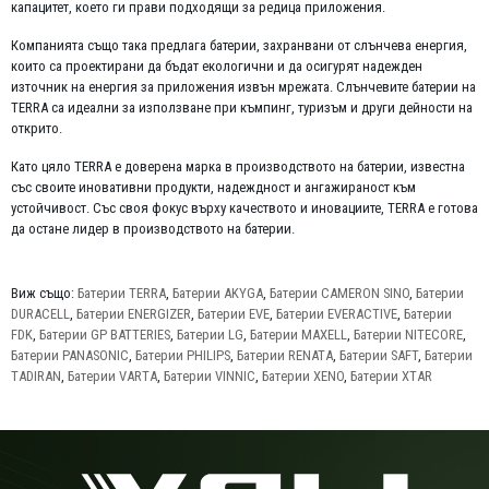
капацитет, което ги прави подходящи за редица приложения.
Компанията също така предлага батерии, захранвани от слънчева енергия,
които са проектирани да бъдат екологични и да осигурят надежден
източник на енергия за приложения извън мрежата. Слънчевите батерии на
TERRA са идеални за използване при къмпинг, туризъм и други дейности на
открито.
Като цяло TERRA е доверена марка в производството на батерии, известна
със своите иновативни продукти, надеждност и ангажираност към
устойчивост. Със своя фокус върху качеството и иновациите, TERRA е готова
да остане лидер в производството на батерии.
Виж също:
Батерии TERRA
,
Батерии AKYGA
,
Батерии CAMERON SINO
,
Батерии
DURACELL
,
Батерии ENERGIZER
,
Батерии EVE
,
Батерии EVERACTIVE
,
Батерии
FDK
,
Батерии GP BATTERIES
,
Батерии LG
,
Батерии MAXELL
,
Батерии NITECORE
,
Батерии PANASONIC
,
Батерии PHILIPS
,
Батерии RENATA
,
Батерии SAFT
,
Батерии
TADIRAN
,
Батерии VARTA
,
Батерии VINNIC
,
Батерии XENO
,
Батерии XTAR