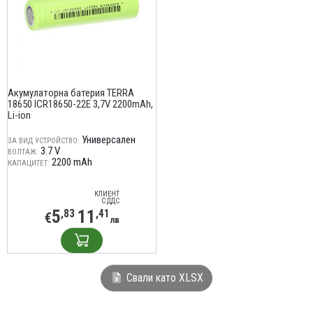
Акумулаторна батерия TERRA
18650 ICR18650-22E 3,7V 2200mAh,
Li-ion
Универсален
ЗА ВИД УСТРОЙСТВО:
3.7 V
ВОЛТАЖ:
2200 mAh
КАПАЦИТЕТ:
КЛИЕНТ
С ДДС
5
11
,83
,41
€
лв
Свали като XLSX