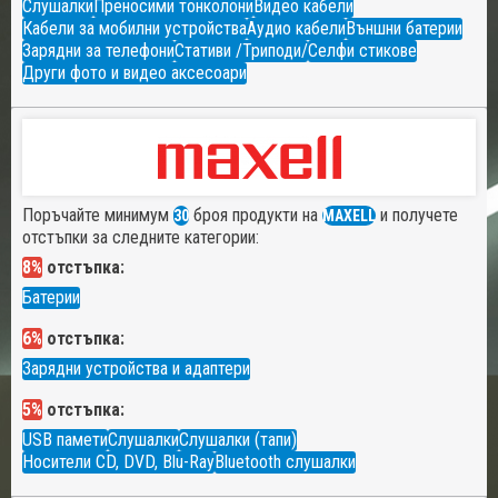
Слушалки
Преносими тонколони
Видео кабели
Кабели за мобилни устройства
Аудио кабели
Външни батерии
Зарядни за телефони
Стативи /Триподи/
Селфи стикове
Други фото и видео аксесоари
Поръчайте минимум
броя продукти на
и получете
30
MAXELL
отстъпки за следните категории:
8%
отстъпка:
Батерии
6%
отстъпка:
Зарядни устройства и адаптери
5%
отстъпка:
USB памети
Слушалки
Слушалки (тапи)
Носители CD, DVD, Blu-Ray
Bluetooth слушалки