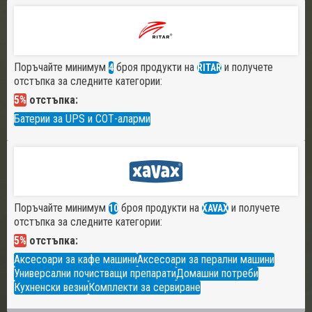
Поръчайте минимум
броя продукти на
и получете
4
RITAR
отстъпка за следните категории:
5%
отстъпка:
Батерии за UPS и СОТ-аларми
Поръчайте минимум
броя продукти на
и получете
10
XAVAX
отстъпка за следните категории:
5%
отстъпка:
Аксесоари за кафе машини
Аксесоари за перални машини
Универсални почистващи препарати
Домашни потреби
Кухненски везни
Комплекти за сервиране