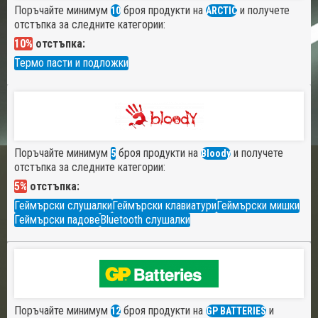
Поръчайте минимум
броя продукти на
и получете
10
ARCTIC
отстъпка за следните категории:
10%
отстъпка:
Термо пасти и подложки
Поръчайте минимум
броя продукти на
и получете
5
Bloody
отстъпка за следните категории:
5%
отстъпка:
Геймърски слушалки
Геймърски клавиатури
Геймърски мишки
Геймърски падове
Bluetooth слушалки
Поръчайте минимум
броя продукти на
и
12
GP BATTERIES