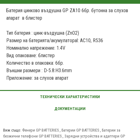
Батерия цинково въздушна GP ZA10 6бр. бутонна за слухов
апарат в блистер
Тип батерия : цинк-въздушна (ZnO2)
Размер на батерията/акумулатораl: AC10, R536
Номинално напрежение: 1.4V
Вид опаковане: блистер
Количество в опаковка: 6бр.
Външни размери : D-5.8:H3.6mm
Приложение: за слухов апарат
Виж също:
Фенери GP BATTERIES
,
Батерии GP BATTERIES
,
Батерии за
безжични телефони GP BATTERIES
,
Зарядни устройства и адаптери GP