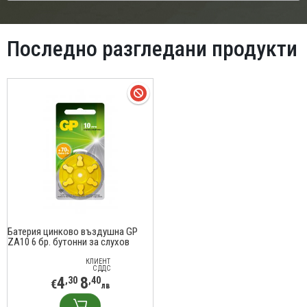
Последно разгледани продукти
Батерия цинково въздушна GP
ZA10 6 бр. бутонни за слухов
апарат в блистер
КЛИЕНТ
С ДДС
4
8
,30
,40
€
лв