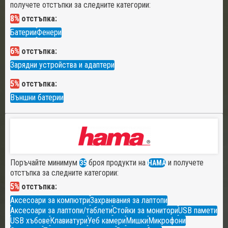
получете отстъпки за следните категории:
8%
отстъпка:
Батерии
Фенери
6%
отстъпка:
Зарядни устройства и адаптери
5%
отстъпка:
Външни батерии
Поръчайте минимум
броя продукти на
и получете
35
HAMA
отстъпка за следните категории:
5%
отстъпка:
Аксесоари за компютри
Захранвания за лаптопи
Аксесоари за лаптопи/таблети
Стойки за монитори
USB памети
USB хъбове
Клавиатури
Уеб камери
Мишки
Микрофони