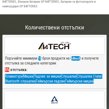
BATTERIES
,
Външни батерии GP BATTERIES
,
Батерии за фотоапарати и
камкордери GP BATTERIES
Количествени отстъпки
Поръчайте минимум
броя продукти на
и получете
15
A4tech
отстъпка за следните категории:
5%
отстъпка:
Клавиатури
Мишки
Падове за мишки
Слушалки
Слушалки (тапи)
Bluetooth слушалки
Геймърски падове
Геймърски мишки