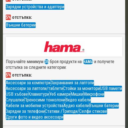
Зарядни устройства и адаптери
5%
отстъпка:
Външни батерии
Поръчайте минимум
броя продукти на
и получете
35
HAMA
отстъпка за следните категории:
5%
отстъпка:
Аксесоари за компютри
Захранвания за лаптопи
Аксесоари за лаптопи/таблети
Стойки за монитори
USB памети
USB хъбове
Клавиатури
Уеб камери
Мишки
Микрофони
Слушалки
Преносими тонколони
Видео кабели
Кабели за мобилни устройства
Аудио кабели
Външни батерии
Зарядни за телефони
Стативи /Триподи/
Селфи стикове
Други фото и видео аксесоари