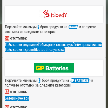
Поръчайте минимум
броя продукти на
и получете
5
Bloody
отстъпка за следните категории:
5%
отстъпка:
Геймърски слушалки
Геймърски клавиатури
Геймърски мишки
Геймърски падове
Bluetooth слушалки
Поръчайте минимум
броя продукти на
и
12
GP BATTERIES
получете отстъпки за следните категории:
8%
отстъпка:
Батерии
Фенери
6%
отстъпка: