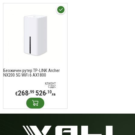
Безжичен рутер TP-LINK Archer
NX200 5G WiFi 6 AX1800
КЛИЕНТ
С ДДС
268
526
,99
,10
€
лв