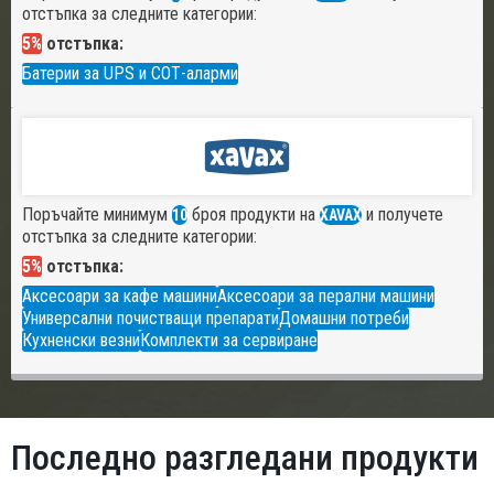
отстъпка за следните категории:
5%
отстъпка:
Батерии за UPS и СОТ-аларми
Поръчайте минимум
броя продукти на
и получете
10
XAVAX
отстъпка за следните категории:
5%
отстъпка:
Аксесоари за кафе машини
Аксесоари за перални машини
Универсални почистващи препарати
Домашни потреби
Кухненски везни
Комплекти за сервиране
Последно разгледани продукти