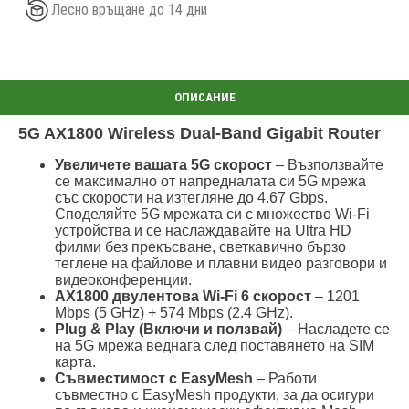
Лесно връщане до 14 дни
5G AX1800 Wireless Dual-Band Gigabit Router
Увеличете вашата 5G скорост
– Възползвайте
се максимално от напредналата си 5G мрежа
със скорости на изтегляне до 4.67 Gbps.
Споделяйте 5G мрежата си с множество Wi-Fi
устройства и се наслаждавайте на Ultra HD
филми без прекъсване, светкавично бързо
теглене на файлове и плавни видео разговори и
видеоконференции.
AX1800 двулентова Wi-Fi 6 скорост
– 1201
Mbps (5 GHz) + 574 Mbps (2.4 GHz).
Plug & Play (Включи и ползвай)
– Насладете се
на 5G мрежа веднага след поставянето на SIM
карта.
Съвместимост с EasyMesh
– Работи
съвместно с EasyMesh продукти, за да осигури