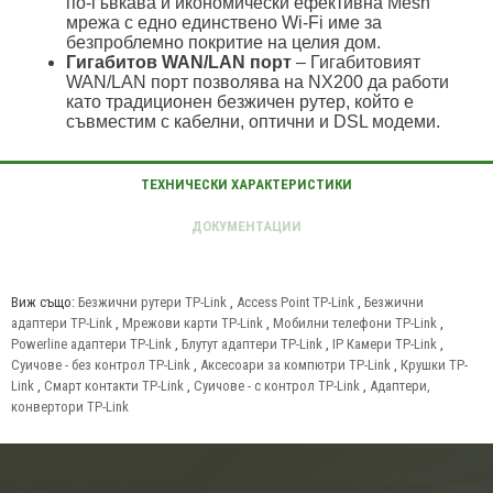
по-гъвкава и икономически ефективна Mesh
мрежа с едно единствено Wi-Fi име за
безпроблемно покритие на целия дом.
Гигабитов WAN/LAN порт
– Гигабитовият
WAN/LAN порт позволява на NX200 да работи
като традиционен безжичен рутер, който е
съвместим с кабелни, оптични и DSL модеми.
Виж също:
Безжични рутери TP-Link
,
Access Point TP-Link
,
Безжични
адаптери TP-Link
,
Мрежови карти TP-Link
,
Мобилни телефони TP-Link
,
Powerline адаптери TP-Link
,
Блутут адаптери TP-Link
,
IP Камери TP-Link
,
Суичове - без контрол TP-Link
,
Аксесоари за компютри TP-Link
,
Крушки TP-
Link
,
Смарт контакти TP-Link
,
Суичове - с контрол TP-Link
,
Адаптери,
конвертори TP-Link