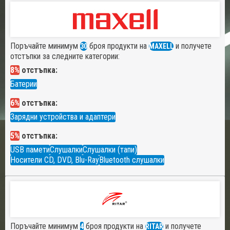
Поръчайте минимум
броя продукти на
и получете
30
MAXELL
отстъпки за следните категории:
8%
отстъпка:
Батерии
6%
отстъпка:
Зарядни устройства и адаптери
5%
отстъпка:
USB памети
Слушалки
Слушалки (тапи)
Носители CD, DVD, Blu-Ray
Bluetooth слушалки
Поръчайте минимум
броя продукти на
и получете
4
RITAR