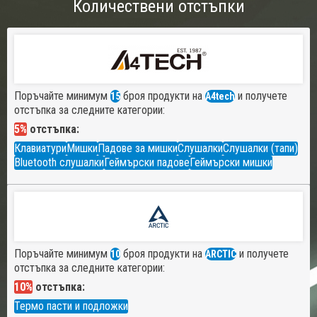
Количествени отстъпки
Поръчайте минимум
броя продукти на
и получете
15
A4tech
отстъпка за следните категории:
5%
отстъпка:
Клавиатури
Мишки
Падове за мишки
Слушалки
Слушалки (тапи)
Bluetooth слушалки
Геймърски падове
Геймърски мишки
Поръчайте минимум
броя продукти на
и получете
10
ARCTIC
отстъпка за следните категории:
10%
отстъпка:
Термо пасти и подложки