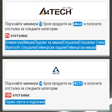
Поръчайте минимум
броя продукти на
и получете
15
A4tech
отстъпка за следните категории:
5%
отстъпка:
Клавиатури
Мишки
Падове за мишки
Слушалки
Слушалки (тапи)
Bluetooth слушалки
Геймърски падове
Геймърски мишки
Поръчайте минимум
броя продукти на
и получете
10
ARCTIC
отстъпка за следните категории:
10%
отстъпка:
Термо пасти и подложки