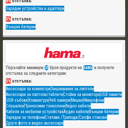
6%
отстъпка:
Зарядни устройства и адаптери
5%
отстъпка:
Външни батерии
Поръчайте минимум
броя продукти на
и получете
35
HAMA
отстъпка за следните категории:
5%
отстъпка:
Аксесоари за компютри
Захранвания за лаптопи
Аксесоари за лаптопи/таблети
Стойки за монитори
USB памети
USB хъбове
Клавиатури
Уеб камери
Мишки
Микрофони
Слушалки
Преносими тонколони
Видео кабели
Кабели за мобилни устройства
Аудио кабели
Външни батерии
Зарядни за телефони
Стативи /Триподи/
Селфи стикове
Други фото и видео аксесоари