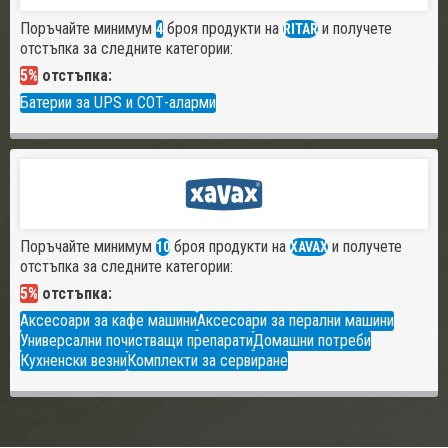
Поръчайте минимум
броя продукти на
и получете
4
RITAR
отстъпка за следните категории:
5%
отстъпка:
Батерии за UPS и СОТ-аларми
Поръчайте минимум
броя продукти на
и получете
10
XAVAX
отстъпка за следните категории:
5%
отстъпка:
Аксесоари за кафе машини
Аксесоари за перални машини
Универсални почистващи препарати
Домашни потреби
Кухненски везни
Комплекти за сервиране