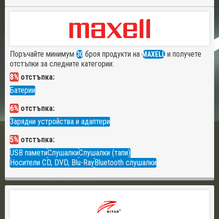
Поръчайте минимум
броя продукти на
и получете
30
MAXELL
отстъпки за следните категории:
8%
отстъпка:
Батерии
6%
отстъпка:
Зарядни устройства и адаптери
5%
отстъпка:
USB памети
Слушалки
Слушалки (тапи)
Носители CD, DVD, Blu-Ray
Bluetooth слушалки