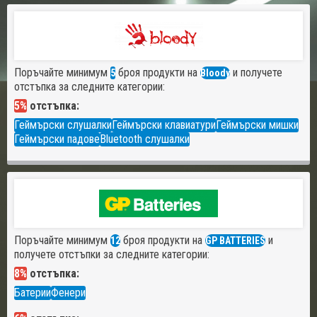
Поръчайте минимум
броя продукти на
и получете
5
Bloody
отстъпка за следните категории:
5%
отстъпка:
Геймърски слушалки
Геймърски клавиатури
Геймърски мишки
Геймърски падове
Bluetooth слушалки
Поръчайте минимум
броя продукти на
и
12
GP BATTERIES
получете отстъпки за следните категории:
8%
отстъпка:
Батерии
Фенери