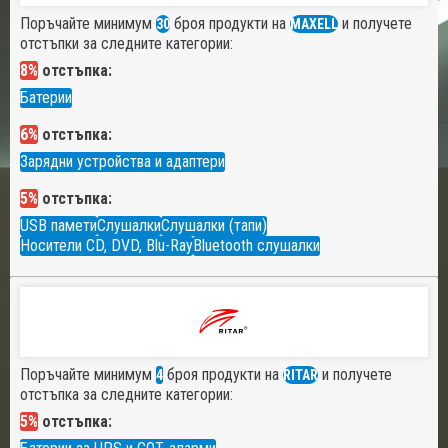
Поръчайте минимум
броя продукти на
и получете
30
MAXELL
отстъпки за следните категории:
8%
отстъпка:
Батерии
6%
отстъпка:
Зарядни устройства и адаптери
5%
отстъпка:
USB памети
Слушалки
Слушалки (тапи)
Носители CD, DVD, Blu-Ray
Bluetooth слушалки
Поръчайте минимум
броя продукти на
и получете
4
RITAR
отстъпка за следните категории:
5%
отстъпка: