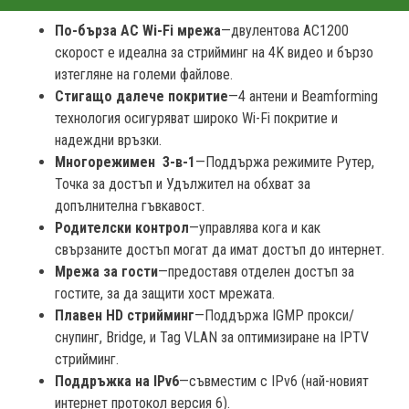
По-бърза AC Wi-Fi мрежа
—двулентова AC1200
скорост е идеална за стрийминг на 4K видео и бързо
изтегляне на големи файлове.
Стигащо далече покритие
—4 антени и Beamforming
технология осигуряват широко Wi-Fi покритие и
надеждни връзки.
Многорежимен 3-в-1
—Поддържа режимите Рутер,
Точка за достъп и Удължител на обхват за
допълнителна гъвкавост.
Родителски контрол
—управлява кога и как
свързаните достъп могат да имат достъп до интернет.
Мрежа за гости
—предоставя отделен достъп за
гостите, за да защити хост мрежата.
Плавен HD стрийминг
—Поддържа IGMP прокси/
снупинг, Bridge, и Tag VLAN за оптимизиране на IPTV
стрийминг.
Поддръжка на IPv6
—съвместим с IPv6 (най-новият
интернет протокол версия 6).