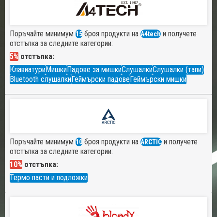
Поръчайте минимум
броя продукти на
и получете
15
A4tech
отстъпка за следните категории:
5%
отстъпка:
Клавиатури
Мишки
Падове за мишки
Слушалки
Слушалки (тапи)
Bluetooth слушалки
Геймърски падове
Геймърски мишки
Поръчайте минимум
броя продукти на
и получете
10
ARCTIC
отстъпка за следните категории:
10%
отстъпка:
Термо пасти и подложки