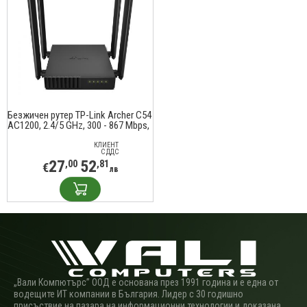
Безжичен рутер TP-Link Archer C54
AC1200, 2.4/5 GHz, 300 - 867 Mbps,
10/100/
КЛИЕНТ
С ДДС
27
52
,00
,81
€
лв
„Вали Компютърс” ООД е основана през 1991 година и е една от
водещите ИТ компании в България. Лидер с 30 годишно
присъствие на пазара на информационни технологии и доказана