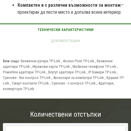
Компактен и с различни възможности за монтаж
—
проектиран да пести място и допълва всеки интериор.
Виж също:
Безжични рутери TP-Link
,
Access Point TP-Link
,
Безжични
адаптери TP-Link
,
Мрежови карти TP-Link
,
Мобилни телефони TP-Link
,
Powerline адаптери TP-Link
,
Блутут адаптери TP-Link
,
IP Камери TP-Link
,
Суичове - без контрол TP-Link
,
Аксесоари за компютри TP-Link
,
Крушки TP-
Link
,
Смарт контакти TP-Link
,
Суичове - с контрол TP-Link
,
Адаптери,
конвертори TP-Link
Количествени отстъпки