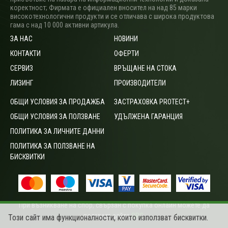
коректност; Фирмата е официален вносител на над 85 марки
високотехнологични продукти и се отличава с широка продуктова
гама с над 10 000 активни артикула.
ЗА НАС
НОВИНИ
КОНТАКТИ
ОФЕРТИ
СЕРВИЗ
ВРЪЩАНЕ НА СТОКА
ЛИЗИНГ
ПРОИЗВОДИТЕЛИ
ОБЩИ УСЛОВИЯ ЗА ПРОДАЖБА
ЗАСТРАХОВКА PROTECT+
ОБЩИ УСЛОВИЯ ЗА ПОЛЗВАНЕ
УДЪЛЖЕНА ГАРАНЦИЯ
ПОЛИТИКА ЗА ЛИЧНИТЕ ДАННИ
ПОЛИТИКА ЗА ПОЛЗВАНЕ НА
БИСКВИТКИ
При възникване на спор, свързан с покупка онлайн можете да
ползвате сайта
ОРС
.
Този сайт има функционалности, които използват бисквитки.