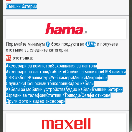
Външни батерии
Поръчайте минимум
броя продукти на
и получете
35
HAMA
отстъпка за следните категории:
5%
отстъпка:
Аксесоари за компютри
Захранвания за лаптопи
Аксесоари за лаптопи/таблети
Стойки за монитори
USB памети
USB хъбове
Клавиатури
Уеб камери
Мишки
Микрофони
Слушалки
Преносими тонколони
Видео кабели
Кабели за мобилни устройства
Аудио кабели
Външни батерии
Зарядни за телефони
Стативи /Триподи/
Селфи стикове
Други фото и видео аксесоари