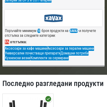
Батерии за UPS и СОТ-аларми
Поръчайте минимум
броя продукти на
и получете
10
XAVAX
отстъпка за следните категории:
5%
отстъпка:
Аксесоари за кафе машини
Аксесоари за перални машини
Универсални почистващи препарати
Домашни потреби
Кухненски везни
Комплекти за сервиране
Последно разгледани продукти