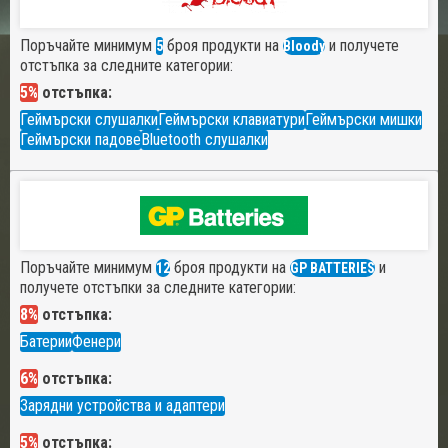
Поръчайте минимум
броя продукти на
и получете
5
Bloody
отстъпка за следните категории:
5%
отстъпка:
Геймърски слушалки
Геймърски клавиатури
Геймърски мишки
Геймърски падове
Bluetooth слушалки
Поръчайте минимум
броя продукти на
и
12
GP BATTERIES
получете отстъпки за следните категории:
8%
отстъпка:
Батерии
Фенери
6%
отстъпка:
Зарядни устройства и адаптери
5%
отстъпка: