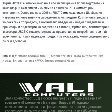
Фирма ARCTIC е немска компания специализирана в производството на
компютърни охладители и системи за охлаждане на компютърни
компоненти. Основана през 2001 г., ARCTIC има седалище в Швейцария
Известна е с иновативните си решения за охлаждане. Компанията предлага
широка гама от продукти, включително въздушни и водни охладители за
процесори и видеокарти, охладители за лаптопи, термопасти, вентилатори и
аксесоари. ARCTIC е целеустремена да предоставя на потребителите си най-
ефективните, тихи и надеждни продукти за охлаждане, които същевременно
да са и достъпни.
Виж също:
Битова техника ARCTIC
,
Битова техника HAMA
,
Битова техника
Noctua
,
Битова техника XAVAX
,
Битова техника Xiaomi
„Вали Компютърс” ООД е основана през 1991 година и е една от
водещите ИТ компании в България. Лидер с 30 годишно
присъствие на пазара на информационни технологии и доказана
коректност; Фирмата е официален вносител на над 85 марки