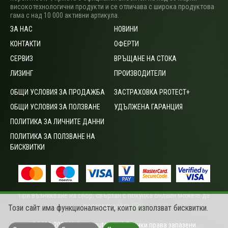
високотехнологични продукти и се отличава с широка продуктова
гама с над 10 000 активни артикула.
ЗА НАС
НОВИНИ
КОНТАКТИ
ОФЕРТИ
СЕРВИЗ
ВРЪЩАНЕ НА СТОКА
ЛИЗИНГ
ПРОИЗВОДИТЕЛИ
ОБЩИ УСЛОВИЯ ЗА ПРОДАЖБА
ЗАСТРАХОВКА PROTECT+
ОБЩИ УСЛОВИЯ ЗА ПОЛЗВАНЕ
УДЪЛЖЕНА ГАРАНЦИЯ
ПОЛИТИКА ЗА ЛИЧНИТЕ ДАННИ
ПОЛИТИКА ЗА ПОЛЗВАНЕ НА
БИСКВИТКИ
При възникване на спор, свързан с покупка онлайн можете да
ползвате сайта
ОРС
.
Този сайт има функционалности, които използват бисквитки.
©2003-2026 Vali computers Ltd. Всички права запазени.