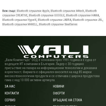
Виж също:
Bluetooth слушалки Apple
,
Bluetooth слушалки A4tech
,
Bluetooth
слушалки CREATIVE
,
Bluetooth слушалки GOOGLE
,
Bluetooth слушалки HAMA
,
Bluetooth слушалки HyperX
,
Bluetooth слушалки JABRA
,
Bluetooth слушалки JBL
,
Bluetooth слушалки MAXELL
,
Bluetooth слушалки SteelSeries
„Вали Компютърс” ООД е основана през 1991 година и е една от
водещите ИТ компании в България. Лидер с 30 годишно
присъствие на пазара на информационни технологии и доказана
коректност; Фирмата е официален вносител на над 85 марки
високотехнологични продукти и се отличава с широка продуктова
гама с над 10 000 активни артикула.
ЗА НАС
НОВИНИ
КОНТАКТИ
ОФЕРТИ
СЕРВИЗ
ВРЪЩАНЕ НА СТОКА