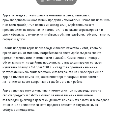
Apple Inc. е една от най-големите компании в света, известна с
производството на иновативни продукти и технологии. Основана през 1976
г. от Стив Джобс, Стив Возняк и Роналд Уейн, Apple започва като
производител на персонални компютри, но по-късно се разширява и в
други сфери, като музикални плейъри, мобилни телефони, таблети, лаптопи,
софтуер и други.
Своите продукти Apple произвежда с високо качество и стил, което ги
прави желани от милиони потребители по света.Apple създава своите
продукти с иновативни технологии и дизайн. Компанията е пионер в
областта на мултимедийните продукти, като въвежда първият успешен
музикален плейър iPod през 2001 г. и след това променя начина на
употребата на мобилните телефони с въвеждането на iPhone през 2007 г.
Apple е първата компания, която интегрира тъчскрийн технология в
лаптопите си, което допринася за удобството при работа.
Apple използва екологично чисти технологии при производството на
своите продукти и работи активно за намаляване на емисиите на
въглероден диоксид в цялата си дейност. Компанията работи и за по-добро
отношение с клиентите си, като предлага безплатни актуализации на
софтуера и поддръжка.