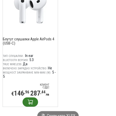
Блутут слушалки Apple AirPods 4
(USB-C)
In ear
ТИП СЛУШАЛКИ.:
5.3
BLUETOOTH ВЕРСИЯ:
Да
TRUE WIRELESS:
Не
ВКЛЮЧЕНО ЗАРЯДНО УСТРОЙСТВО:
5 -
МОЩНОСТ ЗАХРАНВАНЕ MIN-MAX (W):
5
КЛИЕНТ
С ДДС
146
287
,96
,44
€
лв
Свали като XLSX