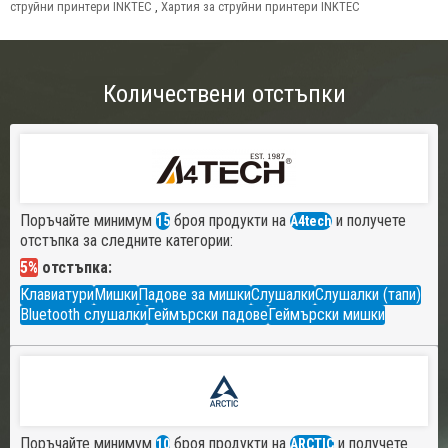
струйни принтери INKTEC
,
Хартия за струйни принтери INKTEC
Количествени отстъпки
Поръчайте минимум
броя продукти на
и получете
15
A4tech
отстъпка за следните категории:
5%
отстъпка:
Клавиатури
Мишки
Падове за мишки
Слушалки
Слушалки (тапи)
Bluetooth слушалки
Геймърски падове
Геймърски мишки
Поръчайте минимум
броя продукти на
и получете
10
ARCTIC