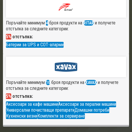
Поръчайте минимум
броя продукти на
и получете
4
RITAR
отстъпка за следните категории:
5%
отстъпка:
Батерии за UPS и СОТ-аларми
Поръчайте минимум
броя продукти на
и получете
10
XAVAX
отстъпка за следните категории:
5%
отстъпка:
Аксесоари за кафе машини
Аксесоари за перални машини
Универсални почистващи препарати
Домашни потреби
Кухненски везни
Комплекти за сервиране