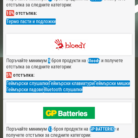
отстъпка за следните категории:
10%
отстъпка:
Термо пасти и подложки
Поръчайте минимум
броя продукти на
и получете
5
Bloody
отстъпка за следните категории:
5%
отстъпка:
Геймърски слушалки
Геймърски клавиатури
Геймърски мишки
Геймърски падове
Bluetooth слушалки
Поръчайте минимум
броя продукти на
и
12
GP BATTERIES
получете отстъпки за следните категории: