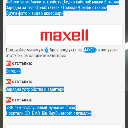
Кабели за мобилни устройства
Аудио кабели
Външни батерии
Зарядни за телефони
Стативи /Триподи/
Селфи стикове
Други фото и видео аксесоари
Поръчайте минимум
броя продукти на
и получете
30
MAXELL
отстъпки за следните категории:
8%
отстъпка:
Батерии
6%
отстъпка:
Зарядни устройства и адаптери
5%
отстъпка:
USB памети
Слушалки
Слушалки (тапи)
Носители CD, DVD, Blu-Ray
Bluetooth слушалки