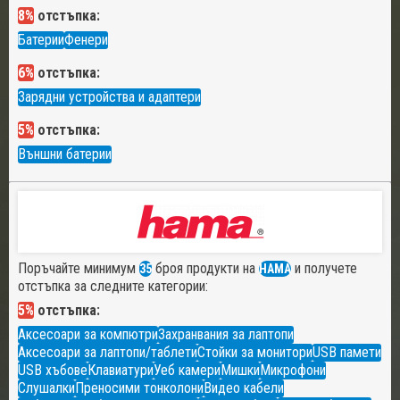
8%
отстъпка:
Батерии
Фенери
6%
отстъпка:
Зарядни устройства и адаптери
5%
отстъпка:
Външни батерии
Поръчайте минимум
броя продукти на
и получете
35
HAMA
отстъпка за следните категории:
5%
отстъпка:
Аксесоари за компютри
Захранвания за лаптопи
Аксесоари за лаптопи/таблети
Стойки за монитори
USB памети
USB хъбове
Клавиатури
Уеб камери
Мишки
Микрофони
Слушалки
Преносими тонколони
Видео кабели