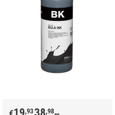
19
38
,93
,98
€
лв