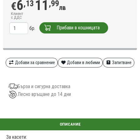
6
11
,13
,99
€
лв
Клиент
с ДДС
Прибави в кошницата
бр.
Добави за сравнение
Добави в любими
Запитване
Бърза и сигурна доставка
Лесно връщане до 14 дни
За касети: