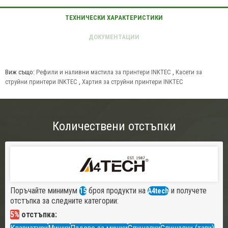
Виж също:
Рефили и наливни мастила за принтери INKTEC
,
Касети за
струйни принтери INKTEC
,
Хартия за струйни принтери INKTEC
Количествени отстъпки
Поръчайте минимум
броя продукти на
и получете
15
A4tech
отстъпка за следните категории:
5%
отстъпка: