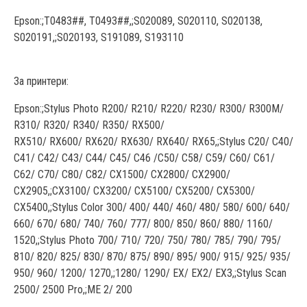
Epson:;T0483##, T0493##,;S020089, S020110, S020138,
S020191,;S020193, S191089, S193110
За принтери:
Epson:;Stylus Photo R200/ R210/ R220/ R230/ R300/ R300M/
R310/ R320/ R340/ R350/ RX500/
RX510/ RX600/ RX620/ RX630/ RX640/ RX65,;Stylus C20/ C40/
C41/ C42/ C43/ C44/ C45/ C46 /C50/ C58/ C59/ C60/ C61/
C62/ C70/ C80/ C82/ CX1500/ CX2800/ CX2900/
CX2905,;CX3100/ CX3200/ CX5100/ CX5200/ CX5300/
CX5400,;Stylus Color 300/ 400/ 440/ 460/ 480/ 580/ 600/ 640/
660/ 670/ 680/ 740/ 760/ 777/ 800/ 850/ 860/ 880/ 1160/
1520,;Stylus Photo 700/ 710/ 720/ 750/ 780/ 785/ 790/ 795/
810/ 820/ 825/ 830/ 870/ 875/ 890/ 895/ 900/ 915/ 925/ 935/
950/ 960/ 1200/ 1270,;1280/ 1290/ EX/ EX2/ EX3,;Stylus Scan
2500/ 2500 Pro,;ME 2/ 200