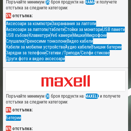
Поръчайте минимум
броя продукти на
и получете
35
HAMA
отстъпка за следните категории:
5%
отстъпка:
Аксесоари за компютри
Захранвания за лаптопи
Аксесоари за лаптопи/таблети
Стойки за монитори
USB памети
USB хъбове
Клавиатури
Уеб камери
Мишки
Микрофони
Слушалки
Преносими тонколони
Видео кабели
Кабели за мобилни устройства
Аудио кабели
Външни батерии
Зарядни за телефони
Стативи /Триподи/
Селфи стикове
Други фото и видео аксесоари
Поръчайте минимум
броя продукти на
и получете
30
MAXELL
отстъпки за следните категории:
8%
отстъпка:
Батерии
6%
отстъпка: