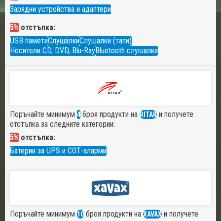
Зарядни устройства и адаптери
5%
отстъпка:
USB памети
Слушалки
Слушалки (тапи)
Носители CD, DVD, Blu-Ray
Bluetooth слушалки
Поръчайте минимум
броя продукти на
и получете
4
RITAR
отстъпка за следните категории:
5%
отстъпка:
Батерии за UPS и СОТ-аларми
Поръчайте минимум
броя продукти на
и получете
10
XAVAX