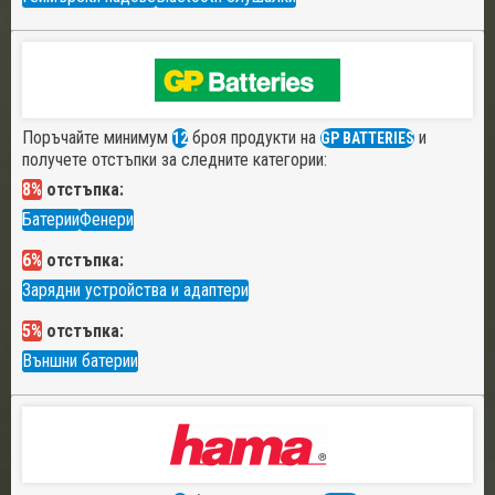
Поръчайте минимум
броя продукти на
и
12
GP BATTERIES
получете отстъпки за следните категории:
8%
отстъпка:
Батерии
Фенери
6%
отстъпка:
Зарядни устройства и адаптери
5%
отстъпка:
Външни батерии