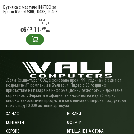
Бутилка с мастило INKTEC за
Epson R200/R300,T0483, T0493,
T0773, T0783, 100 ml, Червен
КЛИЕНТ
С ДДС
6
11
,13
,99
€
лв
„Вали Компютърс” ООД е основана през 1991 година и е една от
водещите ИТ компании в България. Лидер с 30 годишно
присъствие на пазара на информационни технологии и доказана
коректност; Фирмата е официален вносител на над 85 марки
високотехнологични продукти и се отличава с широка продуктова
гама с над 10 000 активни артикула.
ЗА НАС
НОВИНИ
КОНТАКТИ
ОФЕРТИ
СЕРВИЗ
ВРЪЩАНЕ НА СТОКА