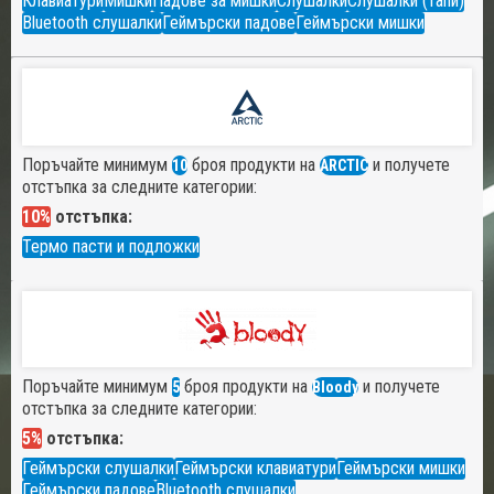
Клавиатури
Мишки
Падове за мишки
Слушалки
Слушалки (тапи)
Bluetooth слушалки
Геймърски падове
Геймърски мишки
Поръчайте минимум
броя продукти на
и получете
10
ARCTIC
отстъпка за следните категории:
10%
отстъпка:
Термо пасти и подложки
Поръчайте минимум
броя продукти на
и получете
5
Bloody
отстъпка за следните категории:
5%
отстъпка:
Геймърски слушалки
Геймърски клавиатури
Геймърски мишки
Геймърски падове
Bluetooth слушалки