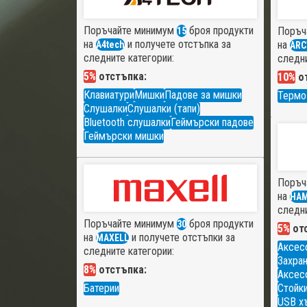
Поръчайте минимум
броя продукти
Поръч
15
на
и получете отстъпка за
на
A4tech
ARC
следните категории:
следни
5%
отстъпка:
10%
от
Клавиатури
Мишки
Падове за мишки
Термо
Слушалки
Слушалки (тапи)
Bluetooth слушалки
Геймърски падове
Геймърски мишки
Поръч
на
HA
следни
Поръчайте минимум
броя продукти
30
5%
отс
на
и получете отстъпки за
MAXELL
Аксес
следните категории:
Захран
8%
отстъпка:
Аксесо
Батерии
Стойки
USB х