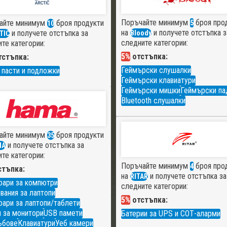
Поръчайте минимум
броя про
айте минимум
броя продукти
5
10
на
и получете отстъпка з
и получете отстъпка за
Bloody
TIC
следните категории:
те категории:
5%
отстъпка:
стъпка:
Геймърски слушалки
 пасти и подложки
Геймърски клавиатури
Геймърски мишки
Геймърски па
Bluetooth слушалки
айте минимум
броя продукти
35
и получете отстъпка за
MA
те категории:
Поръчайте минимум
броя про
4
тъпка:
на
и получете отстъпка за
RITAR
оари за компютри
следните категории:
вания за лаптопи
5%
отстъпка:
ари за лаптопи/таблети
 за монитори
USB памети
Батерии за UPS и СОТ-аларми
ъбове
Клавиатури
Уеб камери