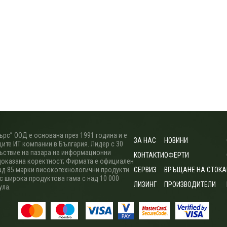
рс” ООД е основана през 1991 година и е
ЗА НАС
НОВИНИ
ите ИТ компании в България. Лидер с 30
ъствие на пазара на информационни
КОНТАКТИ
ОФЕРТИ
доказана коректност; Фирмата е официален
ад 85 марки високотехнологични продукти
СЕРВИЗ
ВРЪЩАНЕ НА СТОКА
 с широка продуктова гама с над 10 000
ЛИЗИНГ
ПРОИЗВОДИТЕЛИ
ула.