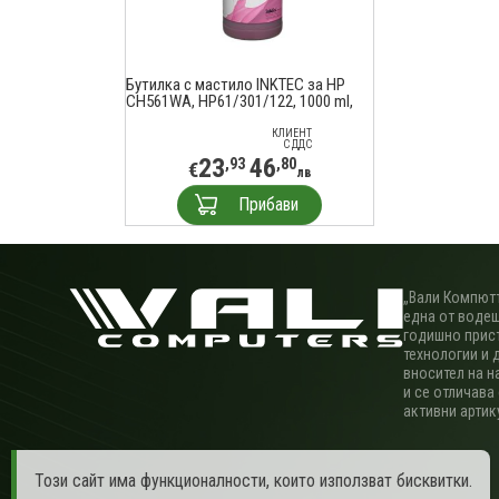
Бутилка с мастило INKTEC за HP
CH561WA, HP61/301/122, 1000 ml,
Червен
КЛИЕНТ
С ДДС
23
46
,93
,80
€
лв
Прибави
„Вали Компютъ
една от водещ
годишно прис
технологии и 
вносител на н
и се отличава
активни артик
Този сайт има функционалности, които използват бисквитки.