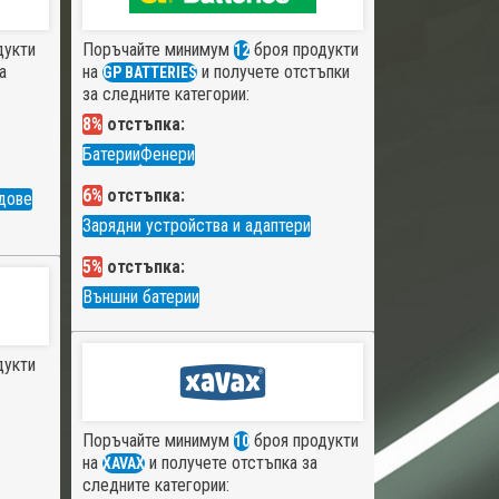
дукти
Поръчайте минимум
броя продукти
12
а
на
и получете отстъпки
GP BATTERIES
за следните категории:
8%
отстъпка:
Батерии
Фенери
6%
отстъпка:
дове
Зарядни устройства и адаптери
5%
отстъпка:
Външни батерии
дукти
Поръчайте минимум
броя продукти
10
на
и получете отстъпка за
XAVAX
следните категории: