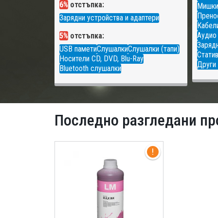
6%
отстъпка:
Мишк
Прено
Зарядни устройства и адаптери
Кабели
Аудио
5%
отстъпка:
Зарядн
USB памети
Слушалки
Слушалки (тапи)
Статив
Носители CD, DVD, Blu-Ray
Други 
Bluetooth слушалки
Последно разгледани пр