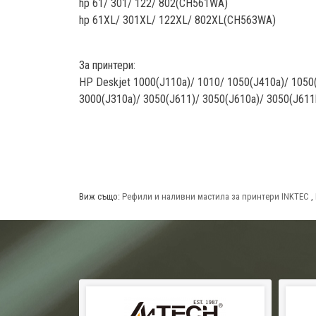
hp 61/ 301/ 122/ 802(CH561WA)
hp 61XL/ 301XL/ 122XL/ 802XL(CH563WA)
За принтери:
HP Deskjet 1000(J110a)/ 1010/ 1050(J410a)/ 1050
3000(J310a)/ 3050(J611)/ 3050(J610a)/ 3050(J611b
Виж също:
Рефили и наливни мастила за принтери INKTEC
,