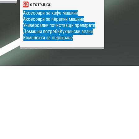
5%
отстъпка:
Аксесоари за кафе машини
Аксесоари за перални машини
Универсални почистващи препарати
Домашни потреби
Кухненски везни
Комплекти за сервиране