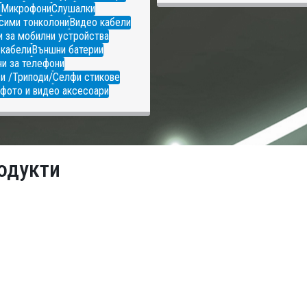
и
Микрофони
Слушалки
сими тонколони
Видео кабели
 за мобилни устройства
 кабели
Външни батерии
и за телефони
и /Триподи/
Селфи стикове
фото и видео аксесоари
одукти