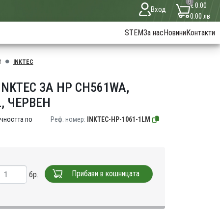
0
€ 0.00
Вход
0.00 лв
STEM
За нас
Новини
Контакти
И
INKTEC
NKTEC ЗА HP CH561WA,
L, ЧЕРВЕН
чността по
Реф. номер:
INKTEC-HP-1061-1LM
Прибави в кошницата
бр.